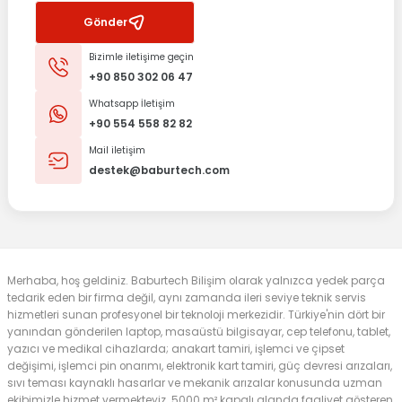
Gönder
Bizimle iletişime geçin
+90 850 302 06 47
Whatsapp İletişim
+90 554 558 82 82
Mail iletişim
destek@baburtech.com
Merhaba, hoş geldiniz. Baburtech Bilişim olarak yalnızca yedek parça
tedarik eden bir firma değil, aynı zamanda ileri seviye teknik servis
hizmetleri sunan profesyonel bir teknoloji merkezidir. Türkiye'nin dört bir
yanından gönderilen laptop, masaüstü bilgisayar, cep telefonu, tablet,
yazıcı ve medikal cihazlarda; anakart tamiri, işlemci ve çipset
değişimi, işlemci pin onarımı, elektronik kart tamiri, güç devresi arızaları,
sıvı teması kaynaklı hasarlar ve mekanik arızalar konusunda uzman
ekibimizle hizmet vermekteyiz. 5000 m² kapalı alanda faaliyet gösteren