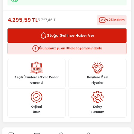
4.295,59 TL
5.727,46 TL
%25 İndirim
Stoğa Gelince Haber Ver
Ürünümüz şu an İthalat aşamasındadır
Seçili Ürünlerde 3 Yıla Kadar
Bayilere Özel
Garanti
Fiyatlar
Orjinal
Kolay
Ürün
Kurulum