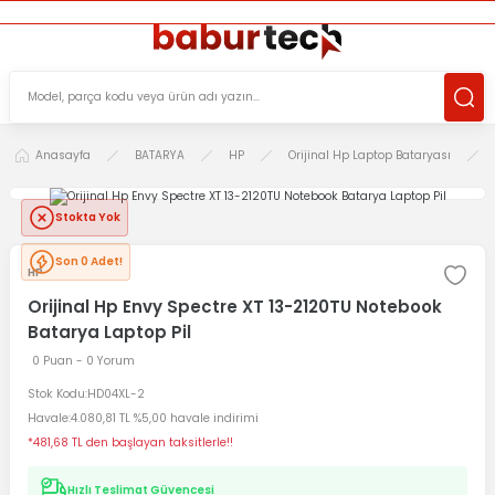
ÜCRETSİZ TESLİMAT İMKANI
KOŞULSUZ İADE HAKKI
SÜRDÜRÜLEBİLİR ÜRÜNLER
Anasayfa
BATARYA
HP
Orijinal Hp Laptop Bataryası
Stokta Yok
Son 0 Adet!
HP
Orijinal Hp Envy Spectre XT 13-2120TU Notebook
Batarya Laptop Pil
0 Puan - 0 Yorum
Stok Kodu
HD04XL-2
Havale
4.080,81 TL %5,00 havale indirimi
*481,68 TL den başlayan taksitlerle!!
Hızlı Teslimat Güvencesi