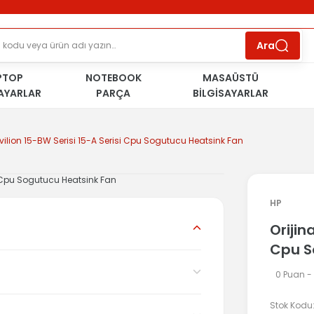
ÜCRETSİZ TESLİMAT İMKANI
KOŞULSUZ İADE
HAKKI
SÜRDÜRÜLEBİLİR ÜRÜNLER
Ara
PTOP
NOTEBOOK
MASAÜSTÜ
SAYARLAR
PARÇA
BİLGİSAYARLAR
avilion 15-BW Serisi 15-A Serisi Cpu Sogutucu Heatsink Fan
HP
Orijin
Cpu S
0 Puan -
Stok Kodu