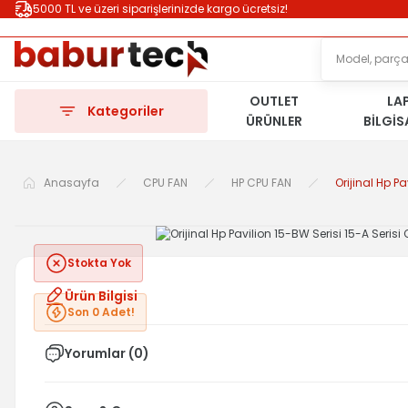
5000 TL ve üzeri siparişlerinizde kargo ücretsiz!
OUTLET
LA
Kategoriler
ÜRÜNLER
BİLGİ
Anasayfa
CPU FAN
HP CPU FAN
Orijinal Hp P
Stokta Yok
Ürün Bilgisi
Son 0 Adet!
Yorumlar (0)