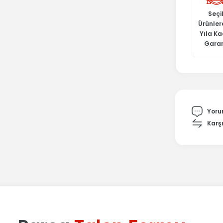
Seçil
Ürünler
Yıla K
Garan
Yoru
Karşı