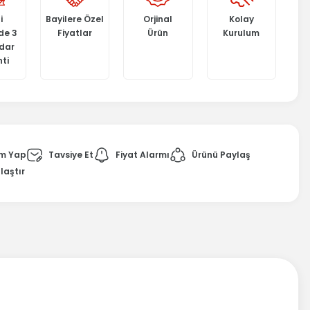
i
Bayilere Özel
Orjinal
Kolay
de 3
Fiyatlar
Ürün
Kurulum
adar
ti
m Yap
Tavsiye Et
Fiyat Alarmı
Ürünü Paylaş
laştır