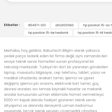
Etiketler :
854971-001
at1o30010k0
hp pavilion 15-ac 
hp pavilion 15-be heatsink
hp pavilion 15-bf heat
Merhaba, hoş geldiniz. Baburtech Bilişim olarak yalnızca
yedek parça tedarik eden bir firma değil, aynı zamanda ileri
seviye teknik servis hizmetleri sunan profesyonel bir
teknoloji merkezidir. Türkiye'nin dört bir yanından gönderilen
laptop, masaüstü bilgisayar, cep telefonu, tablet, yazıcı ve
medikal cihazlarda; anakart tamiri, işlemci ve çipset
değişimi, işlemci pin onarımı, elektronik kart tamiri, güç
devresi arızaları, sıvı teması kaynaklı hasarlar ve mekanik
arızalar konusunda uzman ekibimizle hizmet vermekteyiz.
5000 m² kapalı alanda faaliyet gösteren teknik servis
altyapımız ve alanında deneyimli uzman kadromuz
sayesinde, birçok teknik servisin çözemediği cihazlara