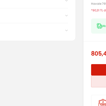
Havale
76
*90,31 TL d
Hı
805,4