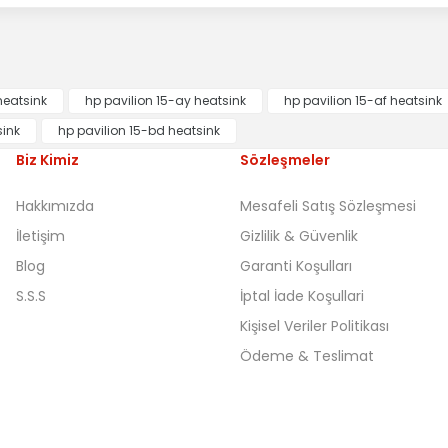
heatsink
hp pavilion 15-ay heatsink
hp pavilion 15-af heatsink
sink
hp pavilion 15-bd heatsink
Biz Kimiz
Sözleşmeler
Hakkımızda
Mesafeli Satış Sözleşmesi
İletişim
Gizlilik & Güvenlik
Blog
Garanti Koşulları
S.S.S
İptal İade Koşullari
Kişisel Veriler Politikası
Ödeme & Teslimat