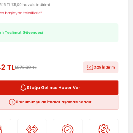
5,15 TL %5,00 havale indirimi
en başlayan taksitlerle!!
zlı Teslimat Güvencesi
2 TL
1.073,90 TL
%25 İndirim
Stoğa Gelince Haber Ver
Ürünümüz şu an İthalat aşamasındadır