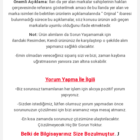
Önemli Açıklama:
İlan da yer alan markalar sahiplerinin hakları
çerçevesinde referans gösterilmek amacı ile bu İlanda yer alan ve
marka isimleri ile belirtilen ürünlerin açıklamalarında " Orijinal " ibaresi
bulunmadığı sürece bu açıklamalar, söz konusu ürünün adı geçen
markalarla uyumlu olduğunu ifade etmektedir.
Not:
Ürün alımların da Sorun Yaşamamak için
ilandaki
Resimden;
Kendi ürününüz ile karşılaştırıp o şekilde alım
yapmanız sağlıklı olacaktır.
-Emin olmadan vereceğiniz sipariş sizi ve bizi, zaman kaybına
uğratmasının yanısıra zan altına sokabilir.
Yorum Yapma İle İlgili
-
Biz sorunsuz tamamlanan her işlem için alıcıya pozitif yorum
yapıyoruz.
-Sizden istediğimiz, lütfen olumsuz yorum yapmadan önce
sorununuzun çözülmesi için bizi aramanız veya mesaj atmanız.
-En kısa zamanda sorununuz çözümüne ulaştırılacaktır
.
Çözülmeyecek Hiç Bir Sorun Yoktur.
Belki de Bilgisayarınız Size Bozulmuştur.
J