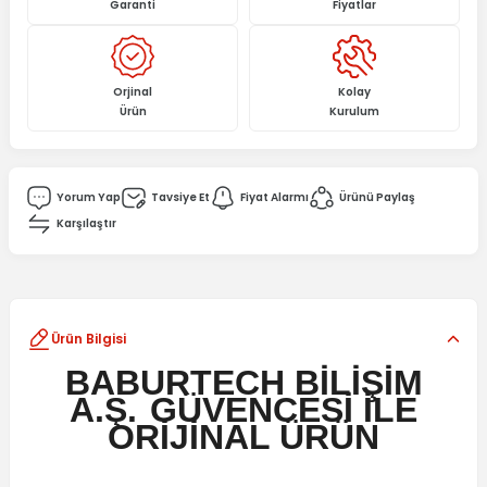
Garanti
Fiyatlar
Orjinal
Kolay
Ürün
Kurulum
Yorum Yap
Tavsiye Et
Fiyat Alarmı
Ürünü Paylaş
Karşılaştır
Ürün Bilgisi
BABURTECH BİLİŞİM
A.Ş.
GÜVENCESİ İLE
ORİJİNAL ÜRÜN