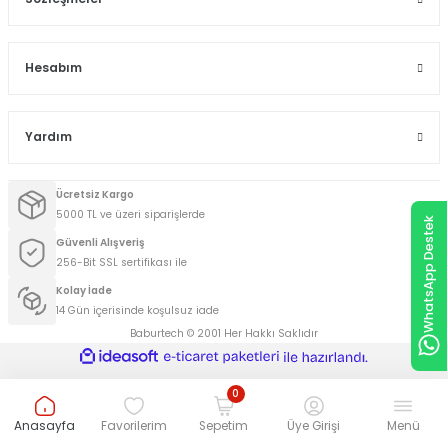
Hesabım
Yardım
Ücretsiz Kargo
5000 TL ve üzeri siparişlerde
WhatsApp Destek
Güvenli Alışveriş
256-Bit SSL sertifikası ile
Kolay İade
14 Gün içerisinde koşulsuz iade
Baburtech © 2001 Her Hakkı Saklıdır
ideasoft
ile
e-
hazırlandı.
ticaret
paketleri
0
Anasayfa
Favorilerim
Sepetim
Üye Girişi
Menü