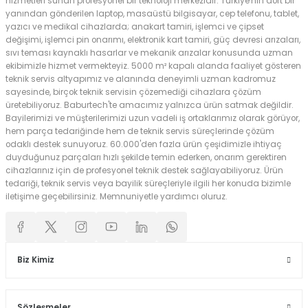
hizmetleri sunan profesyonel bir teknoloji merkezidir. Türkiye'nin dört bir
yanından gönderilen laptop, masaüstü bilgisayar, cep telefonu, tablet,
yazıcı ve medikal cihazlarda; anakart tamiri, işlemci ve çipset
değişimi, işlemci pin onarımı, elektronik kart tamiri, güç devresi arızaları,
sıvı teması kaynaklı hasarlar ve mekanik arızalar konusunda uzman
ekibimizle hizmet vermekteyiz. 5000 m² kapalı alanda faaliyet gösteren
teknik servis altyapımız ve alanında deneyimli uzman kadromuz
sayesinde, birçok teknik servisin çözemediği cihazlara çözüm
üretebiliyoruz. Baburtech'te amacımız yalnızca ürün satmak değildir.
Bayilerimizi ve müşterilerimizi uzun vadeli iş ortaklarımız olarak görüyor,
hem parça tedariğinde hem de teknik servis süreçlerinde çözüm
odaklı destek sunuyoruz. 60.000'den fazla ürün çeşidimizle ihtiyaç
duyduğunuz parçaları hızlı şekilde temin ederken, onarım gerektiren
cihazlarınız için de profesyonel teknik destek sağlayabiliyoruz. Ürün
tedariği, teknik servis veya bayilik süreçleriyle ilgili her konuda bizimle
iletişime geçebilirsiniz. Memnuniyetle yardımcı oluruz.
Biz Kimiz
Sözleşmeler