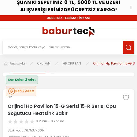
ŞUAN Kİ SEPETİNİZ 0 TL, 5000 TL VE ÜZERİ
ALIŞVERİŞLERİNİZDE ÜCRETSİZ KARGO!
ÜCRETSİZ TESLİMAT İMKANI
Anasayfa
CPU FAN
HP CPU FAN
Orijinal Hp Pavilion 15-G S
Son Kalan 2 Adet
Son 2 Adet!
HP
Orijinal Hp Pavilion 15-G Serisi 15-R Serisi Cpu
Soğutucu Heatsink Bakır
0 Puan - 0 Yorum
Stok Kodu
767537-001-1