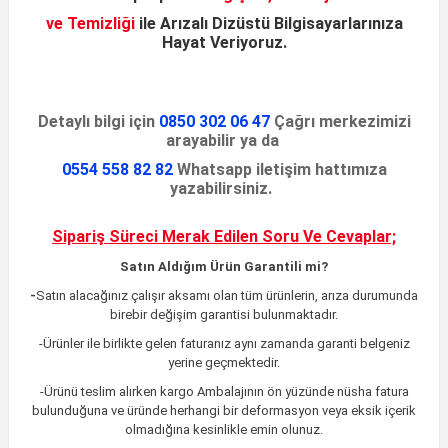
ve Temizliği
ile
Arızalı Dizüstü
Bilgisayarlarınıza
Hayat Veriyoruz
.
Detaylı bilgi için
0850 302 06 47
Çağrı merkezimizi
arayabilir ya da
0554 558 82 82
Whatsapp iletişim hattımıza
yazabilirsiniz.
Sipariş Süreci Merak Edilen
Soru Ve Cevaplar;
Satın Aldığım Ürün Garantili mi?
-
Satın alacağınız çalışır aksamı olan tüm ürünlerin, arıza durumunda
birebir değişim garantisi bulunmaktadır.
-Ürünler ile birlikte gelen faturanız aynı zamanda garanti belgeniz
yerine geçmektedir.
-Ürünü teslim alırken kargo Ambalajının ön yüzünde nüsha fatura
bulunduğuna ve üründe herhangi bir deformasyon veya eksik içerik
olmadığına kesinlikle emin olunuz.