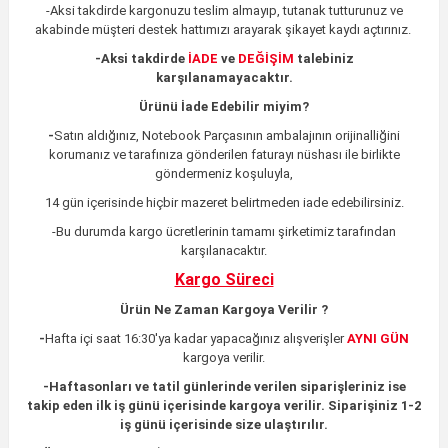
-Aksi takdirde kargonuzu teslim almayıp, tutanak tutturunuz ve
akabinde müşteri destek hattımızı arayarak şikayet kaydı açtırınız.
-
Aksi takdirde
İADE
ve
DEĞİŞİM
talebiniz
karşılanamayacaktır.
Ürünü İade Edebilir miyim?
-
Satın aldığınız, Notebook Parçasının ambalajının orijinalliğini
korumanız ve tarafınıza gönderilen faturayı nüshası ile birlikte
göndermeniz koşuluyla,
14 gün içerisinde hiçbir mazeret belirtmeden iade edebilirsiniz.
-Bu durumda kargo ücretlerinin tamamı şirketimiz tarafından
karşılanacaktır.
Kargo Süreci
Ürün Ne Zaman Kargoya Verilir ?
-
Hafta içi saat 16:30'ya kadar yapacağınız alışverişler
AYNI GÜN
kargoya verilir.
-
Haftasonları ve tatil günlerinde verilen siparişleriniz ise
takip eden ilk iş günü içerisinde kargoya verilir. Siparişiniz 1-2
iş günü içerisinde size ulaştırılır.