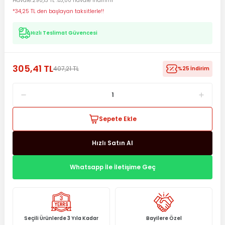
Havale
290,13 TL %5,00 havale indirimi
*34,25 TL den başlayan taksitlerle!!
Hızlı Teslimat Güvencesi
305,41 TL
407,21 TL
%25 İndirim
Sepete Ekle
Hızlı Satın Al
Whatsapp İle İletişime Geç
Seçili Ürünlerde 3 Yıla Kadar
Bayilere Özel