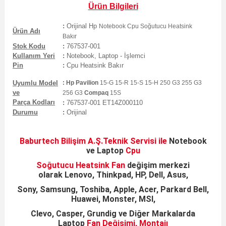
Ürün Bilgileri
:
Orijinal
Hp
Notebook Cpu Soğutucu Heatsink
Ürün Adı
Bakır
Stok Kodu
:
767537-001
Kullanım Yeri
:
Notebook, Laptop - İşlemci
Pin
:
Cpu
Heatsink
Bakır
Uyumlu Model
:
Hp Pavilion
15-G 15-R 15-S 15-H 250 G3 255 G3
ve
256 G3
Compaq
15S
Parça Kodları
:
767537-001 ET14Z000110
Durumu
:
Orijinal
Baburtech Bilişim A.Ş.
Teknik Servisi ile
Notebook
ve
Laptop
Cpu
Soğutucu Heatsink
Fan
değişim merkezi
olarak
Lenovo, Thinkpad, HP, Dell, Asus,
Sony, Samsung,
Toshiba, Apple, Acer, Parkard Bell,
Huawei, Monster, MSI,
Clevo, Casper, Grundig ve Diğer Markalarda
Laptop
Fan Değişimi, Montajı