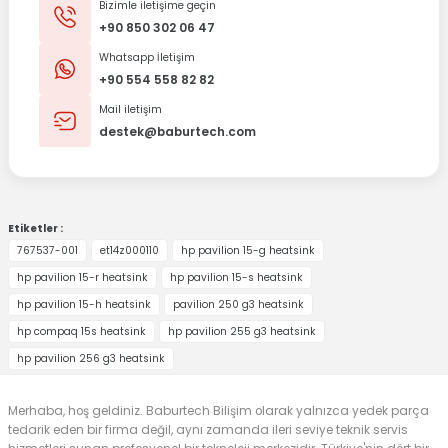
Bizimle iletişime geçin
+90 850 302 06 47
Whatsapp İletişim
+90 554 558 82 82
Mail iletişim
destek@baburtech.com
Etiketler :
767537-001
et14z000110
hp pavilion 15-g heatsink
hp pavilion 15-r heatsink
hp pavilion 15-s heatsink
hp pavilion 15-h heatsink
pavilion 250 g3 heatsink
hp compaq 15s heatsink
hp pavilion 255 g3 heatsink
hp pavilion 256 g3 heatsink
Merhaba, hoş geldiniz. Baburtech Bilişim olarak yalnızca yedek parça
tedarik eden bir firma değil, aynı zamanda ileri seviye teknik servis