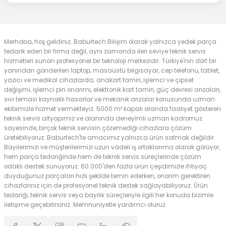
Merhaba, hoş geldiniz. Baburtech Bilişim olarak yalnızca yedek parça
tedarik eden bir firma değil, aynı zamanda ileri seviye teknik servis
hizmetleri sunan profesyonel bir teknoloji merkezidir. Türkiye'nin dört bir
yanından gönderilen laptop, masaüstü bilgisayar, cep telefonu, tablet,
yazıcı ve medikal cihazlarda; anakart tamiri, işlemci ve çipset
değişimi, işlemci pin onarımı, elektronik kart tamiri, güç devresi arızaları,
sıvı teması kaynaklı hasarlar ve mekanik arızalar konusunda uzman
ekibimizle hizmet vermekteyiz. 5000 m² kapalı alanda faaliyet gösteren
teknik servis altyapımız ve alanında deneyimli uzman kadromuz
sayesinde, birçok teknik servisin çözemediği cihazlara çözüm
üretebiliyoruz. Baburtech'te amacımız yalnızca ürün satmak değildir.
Bayilerimizi ve müşterilerimizi uzun vadeli iş ortaklarımız olarak görüyor,
hem parça tedariğinde hem de teknik servis süreçlerinde çözüm
odaklı destek sunuyoruz. 60.000'den fazla ürün çeşidimizle ihtiyaç
duyduğunuz parçaları hızlı şekilde temin ederken, onarım gerektiren
cihazlarınız için de profesyonel teknik destek sağlayabiliyoruz. Ürün
tedariği, teknik servis veya bayilik süreçleriyle ilgili her konuda bizimle
iletişime geçebilirsiniz. Memnuniyetle yardımcı oluruz.