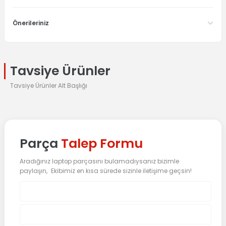
Önerileriniz
Tavsiye Ürünler
Tavsiye Ürünler Alt Başlığı
%25 İndirim
HP
Orijinal HP Pavilion 15-E 15E Notebook Ekran Data Flex Kablosu DD
Parça
Talep Formu
Aradığınız laptop parçasını bulamadıysanız bizimle
0.0 Puan - 0 Yorum
paylaşın, Ekibimiz en kısa sürede sizinle iletişime geçsin!
392,64
TL
523,53
TL
Sepete Ekle