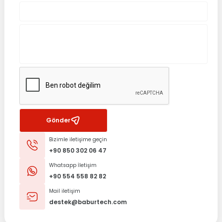
%25 İndirim
HP
Orijinal HP Pavilion 15-E 15-TE Notebook Menteşe Takımı Hinge Se
0.0 Puan - 0 Yorum
805,42
TL
1.073,90
TL
Sepete Ekle
Gönder
Bizimle iletişime geçin
+90 850 302 06 47
Whatsapp İletişim
+90 554 558 82 82
Mail iletişim
destek@baburtech.com