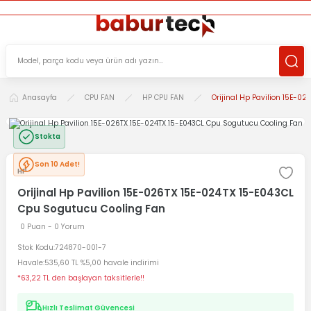
ÜCRETSİZ TESLİMAT İMKANI
KOŞULSUZ İADE HAKKI
SÜRDÜRÜLEBİLİR ÜRÜNLER
Anasayfa
CPU FAN
HP CPU FAN
Orijinal Hp Pavilion 15E-0
Stokta
Son 10 Adet!
HP
Orijinal Hp Pavilion 15E-026TX 15E-024TX 15-E043CL
Cpu Sogutucu Cooling Fan
0 Puan - 0 Yorum
Stok Kodu
724870-001-7
Havale
535,60 TL %5,00 havale indirimi
*63,22 TL den başlayan taksitlerle!!
Hızlı Teslimat Güvencesi