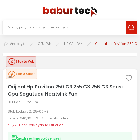
ÜCRETSİZ TESLİMAT İMKANI
KOŞULSUZ İADE HAKKI
SÜRDÜRÜLEBİLİR ÜRÜNLER
Anasayfa
CPU FAN
HP CPU FAN
Orijinal Hp Pavilion 250 G
Stokta Yok
Son 0 Adet!
HP
Orijinal Hp Pavilion 250 G3 255 G3 256 G3 Serisi
Cpu Sogutucu Heatsink Fan
0 Puan - 0 Yorum
Stok Kodu
762728-001-2
Havale
946,89 TL %5,00 havale indirimi
*111,77 TL den başlayan taksitlerle!!
Hızlı Teslimat Güvencesi