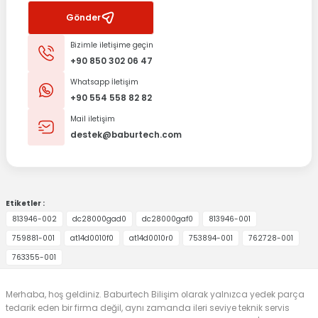
Gönder
Bizimle iletişime geçin
+90 850 302 06 47
Whatsapp İletişim
+90 554 558 82 82
Mail iletişim
destek@baburtech.com
Etiketler :
813946-002
dc28000gad0
dc28000gaf0
813946-001
759881-001
at14d0010f0
at14d0010r0
753894-001
762728-001
763355-001
Merhaba, hoş geldiniz. Baburtech Bilişim olarak yalnızca yedek parça
tedarik eden bir firma değil, aynı zamanda ileri seviye teknik servis