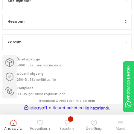
Sözleşmeler
Hesabım
Yardım
Ücretsiz Kargo
5000 TL ve üzeri siparişlerde
WhatsApp Destek
Güvenli Alışveriş
256-Bit SSL sertifikası ile
Kolay İade
14 Gün içerisinde koşulsuz iade
Baburtech © 2001 Her Hakkı Saklıdır
ideasoft
ile
e-
hazırlandı.
ticaret
paketleri
Anasayfa
Favorilerim
Sepetim
Üye Girişi
Menü