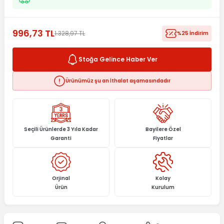
996,73 TL
1.328,97 TL
%25 İndirim
Stoğa Gelince Haber Ver
Ürünümüz şu an İthalat aşamasındadır
Seçili Ürünlerde 3 Yıla Kadar
Bayilere Özel
Garanti
Fiyatlar
Orjinal
Kolay
Ürün
Kurulum