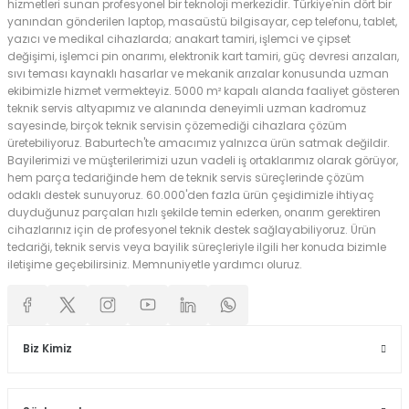
hizmetleri sunan profesyonel bir teknoloji merkezidir. Türkiye'nin dört bir
yanından gönderilen laptop, masaüstü bilgisayar, cep telefonu, tablet,
yazıcı ve medikal cihazlarda; anakart tamiri, işlemci ve çipset
değişimi, işlemci pin onarımı, elektronik kart tamiri, güç devresi arızaları,
sıvı teması kaynaklı hasarlar ve mekanik arızalar konusunda uzman
ekibimizle hizmet vermekteyiz. 5000 m² kapalı alanda faaliyet gösteren
teknik servis altyapımız ve alanında deneyimli uzman kadromuz
sayesinde, birçok teknik servisin çözemediği cihazlara çözüm
üretebiliyoruz. Baburtech'te amacımız yalnızca ürün satmak değildir.
Bayilerimizi ve müşterilerimizi uzun vadeli iş ortaklarımız olarak görüyor,
hem parça tedariğinde hem de teknik servis süreçlerinde çözüm
odaklı destek sunuyoruz. 60.000'den fazla ürün çeşidimizle ihtiyaç
duyduğunuz parçaları hızlı şekilde temin ederken, onarım gerektiren
cihazlarınız için de profesyonel teknik destek sağlayabiliyoruz. Ürün
tedariği, teknik servis veya bayilik süreçleriyle ilgili her konuda bizimle
iletişime geçebilirsiniz. Memnuniyetle yardımcı oluruz.
Biz Kimiz