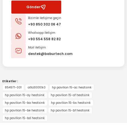
Gönder
Bizimle iletişime geçin
+90 850 302 06 47
Whatsapp İletişim
+90 554 558 82 82
Mail iletişim
destek@baburtech.com
Etiketler :
854971-001
at1o30010k0
hp pavilion 15-ac heatsink
hp pavilion 15-ay heatsink
hp pavilion 15-af heatsink
hp pavilion 15-ba heatsink
hp pavilion 15-bs heatsink
hp pavilion 15-be heatsink
hp pavilion 15-bf heatsink
hp pavilion 15-bd heatsink