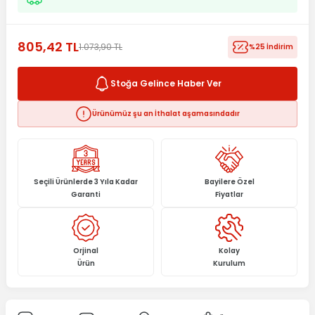
805,42 TL
1.073,90 TL
%25 İndirim
Stoğa Gelince Haber Ver
Ürünümüz şu an İthalat aşamasındadır
Seçili Ürünlerde 3 Yıla Kadar
Bayilere Özel
Garanti
Fiyatlar
Orjinal
Kolay
Ürün
Kurulum