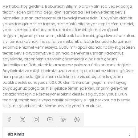
Merhaba, hoş geldiniz. Baburtech Bilişim olarak yalnızca yedek parça
tedarik eden bir firma değil, aynı zamanda ileri seviye teknik servis
hizmetleri sunan profesyonel bir teknoloji merkezidir. Türkiye'nin dört bir
yanından gönderilen laptop, masaüstü bilgisayar, cep telefonu, tablet,
yazıcı ve medikal cihazlarda; anakart tamiri, işlemci ve çipset
değişimi, işlemci pin onarımı, elektronik kart tamiri, güç devresi arızaları,
sıvı teması kaynaklı hasarlar ve mekanik arızalar konusunda uzman
ekibimizle hizmet vermekteyiz. 5000 m² kapalı alanda faaliyet gösteren
teknik servis altyapımız ve alanında deneyimli uzman kadromuz
sayesinde, birçok teknik servisin çözemediği cihazlara çözüm
üretebiliyoruz. Baburtech'te amacımız yalnızca ürün satmak değildir.
Bayilerimizi ve müşterilerimizi uzun vadeli iş ortaklarımız olarak görüyor,
hem parça tedariğinde hem de teknik servis süreçlerinde çözüm
odaklı destek sunuyoruz. 60.000'den fazla ürün çeşidimizle ihtiyaç
duyduğunuz parçaları hızlı şekilde temin ederken, onarım gerektiren
cihazlarınız için de profesyonel teknik destek sağlayabiliyoruz. Ürün
tedariği, teknik servis veya bayilik süreçleriyle ilgili her konuda bizimle
iletişime geçebilirsiniz. Memnuniyetle yardımcı oluruz.
Biz Kimiz