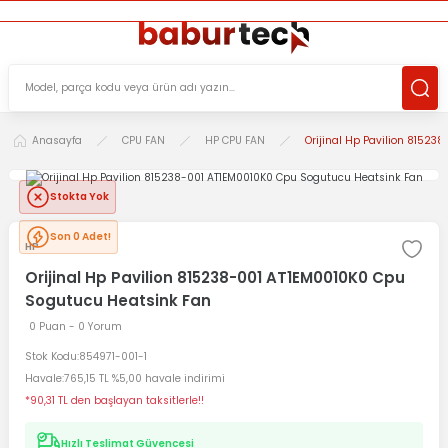
ÜCRETSİZ TESLİMAT İMKANI
KOŞULSUZ İADE HAKKI
SÜRDÜRÜLEBİLİR ÜRÜNLER
Anasayfa
CPU FAN
HP CPU FAN
Orijinal Hp Pavilion 8152
Stokta Yok
Son 0 Adet!
HP
Orijinal Hp Pavilion 815238-001 AT1EM0010K0 Cpu
Sogutucu Heatsink Fan
0 Puan - 0 Yorum
Stok Kodu
854971-001-1
Havale
765,15 TL %5,00 havale indirimi
*90,31 TL den başlayan taksitlerle!!
Hızlı Teslimat Güvencesi