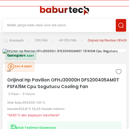
ÜCRETSİZ TESLİMAT İMKANI
KOŞULSUZ İADE HAKKI
SÜRDÜRÜLEBİLİR ÜRÜNLER
Anasayfa
CPU FAN
HP CPU FAN
Orijinal Hp Pavilion OFH
Son Kalan 4 Adet
Son 4 Adet!
HP
Orijinal Hp Pavilion OFHJ30000H DFS200405AM0T
FSFA15M Cpu Sogutucu Cooling Fan
0 Puan - 0 Yorum
Stok Kodu
856206-001-5
Havale
803,41 TL %5,00 havale indirimi
*94,83 TL den başlayan taksitlerle!!
Hızlı Teslimat Güvencesi