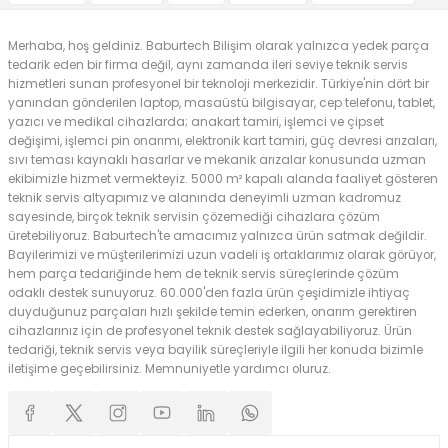
Merhaba, hoş geldiniz. Baburtech Bilişim olarak yalnızca yedek parça
tedarik eden bir firma değil, aynı zamanda ileri seviye teknik servis
hizmetleri sunan profesyonel bir teknoloji merkezidir. Türkiye'nin dört bir
yanından gönderilen laptop, masaüstü bilgisayar, cep telefonu, tablet,
yazıcı ve medikal cihazlarda; anakart tamiri, işlemci ve çipset
değişimi, işlemci pin onarımı, elektronik kart tamiri, güç devresi arızaları,
sıvı teması kaynaklı hasarlar ve mekanik arızalar konusunda uzman
ekibimizle hizmet vermekteyiz. 5000 m² kapalı alanda faaliyet gösteren
teknik servis altyapımız ve alanında deneyimli uzman kadromuz
sayesinde, birçok teknik servisin çözemediği cihazlara çözüm
üretebiliyoruz. Baburtech'te amacımız yalnızca ürün satmak değildir.
Bayilerimizi ve müşterilerimizi uzun vadeli iş ortaklarımız olarak görüyor,
hem parça tedariğinde hem de teknik servis süreçlerinde çözüm
odaklı destek sunuyoruz. 60.000'den fazla ürün çeşidimizle ihtiyaç
duyduğunuz parçaları hızlı şekilde temin ederken, onarım gerektiren
cihazlarınız için de profesyonel teknik destek sağlayabiliyoruz. Ürün
tedariği, teknik servis veya bayilik süreçleriyle ilgili her konuda bizimle
iletişime geçebilirsiniz. Memnuniyetle yardımcı oluruz.