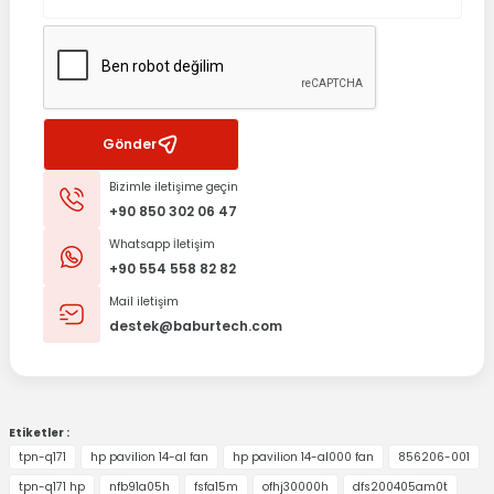
Gönder
Bizimle iletişime geçin
+90 850 302 06 47
Whatsapp İletişim
+90 554 558 82 82
Mail iletişim
destek@baburtech.com
Etiketler :
tpn-q171
hp pavilion 14-al fan
hp pavilion 14-al000 fan
856206-001
tpn-q171 hp
nfb91a05h
fsfa15m
ofhj30000h
dfs200405am0t