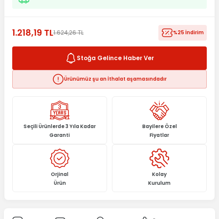
1.218,19 TL
1.624,26 TL
%25 İndirim
Stoğa Gelince Haber Ver
Ürünümüz şu an İthalat aşamasındadır
Seçili Ürünlerde 3 Yıla Kadar
Bayilere Özel
Garanti
Fiyatlar
Orjinal
Kolay
Ürün
Kurulum