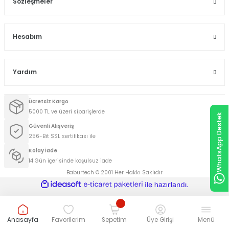
Sözleşmeler
Hesabım
Yardım
Ücretsiz Kargo
5000 TL ve üzeri siparişlerde
WhatsApp Destek
Güvenli Alışveriş
256-Bit SSL sertifikası ile
Kolay İade
14 Gün içerisinde koşulsuz iade
Baburtech © 2001 Her Hakkı Saklıdır
ideasoft
ile
e-
hazırlandı.
ticaret
paketleri
Anasayfa
Favorilerim
Sepetim
Üye Girişi
Menü