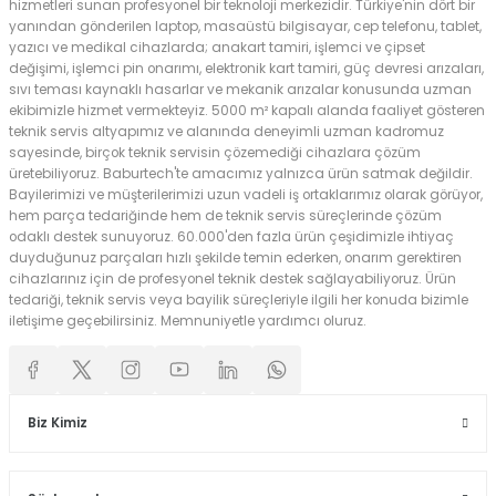
hizmetleri sunan profesyonel bir teknoloji merkezidir. Türkiye'nin dört bir
yanından gönderilen laptop, masaüstü bilgisayar, cep telefonu, tablet,
yazıcı ve medikal cihazlarda; anakart tamiri, işlemci ve çipset
değişimi, işlemci pin onarımı, elektronik kart tamiri, güç devresi arızaları,
sıvı teması kaynaklı hasarlar ve mekanik arızalar konusunda uzman
ekibimizle hizmet vermekteyiz. 5000 m² kapalı alanda faaliyet gösteren
teknik servis altyapımız ve alanında deneyimli uzman kadromuz
sayesinde, birçok teknik servisin çözemediği cihazlara çözüm
üretebiliyoruz. Baburtech'te amacımız yalnızca ürün satmak değildir.
Bayilerimizi ve müşterilerimizi uzun vadeli iş ortaklarımız olarak görüyor,
hem parça tedariğinde hem de teknik servis süreçlerinde çözüm
odaklı destek sunuyoruz. 60.000'den fazla ürün çeşidimizle ihtiyaç
duyduğunuz parçaları hızlı şekilde temin ederken, onarım gerektiren
cihazlarınız için de profesyonel teknik destek sağlayabiliyoruz. Ürün
tedariği, teknik servis veya bayilik süreçleriyle ilgili her konuda bizimle
iletişime geçebilirsiniz. Memnuniyetle yardımcı oluruz.
Biz Kimiz