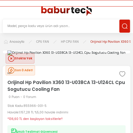
ÜCRETSİZ TESLİMAT İMKANI
KOŞULSUZ İADE HAKKI
SÜRDÜRÜLEBİLİR ÜRÜNLER
Anasayfa
CPU FAN
HP CPU FAN
Orijinal Hp Pavilion X360 
Stokta Yok
Son 0 Adet!
HP
Orijinal Hp Pavilion X360 13-U038CA 13-U124CL Cpu
Sogutucu Cooling Fan
0 Puan - 0 Yorum
Stok Kodu
855966-001-5
Havale
1.157,28 TL %5,00 havale indirimi
*136,60 TL den başlayan taksitlerle!!
Hızlı Teslimat Güvencesi