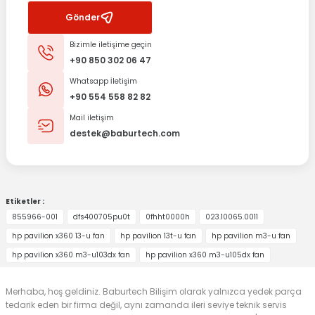
Gönder
Bizimle iletişime geçin
+90 850 302 06 47
Whatsapp İletişim
+90 554 558 82 82
Mail iletişim
destek@baburtech.com
Etiketler :
855966-001
dfs400705pu0t
0fhht0000h
023.10065.0011
hp pavilion x360 13-u fan
hp pavilion 13t-u fan
hp pavilion m3-u fan
hp pavilion x360 m3-u103dx fan
hp pavilion x360 m3-u105dx fan
Merhaba, hoş geldiniz. Baburtech Bilişim olarak yalnızca yedek parça
tedarik eden bir firma değil, aynı zamanda ileri seviye teknik servis