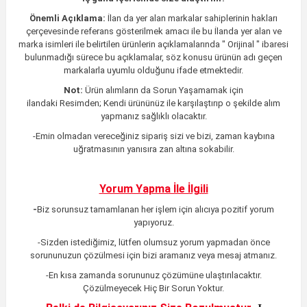
Önemli Açıklama:
İlan da yer alan markalar sahiplerinin hakları
çerçevesinde referans gösterilmek amacı ile bu İlanda yer alan ve
marka isimleri ile belirtilen ürünlerin açıklamalarında " Orijinal " ibaresi
bulunmadığı sürece bu açıklamalar, söz konusu ürünün adı geçen
markalarla uyumlu olduğunu ifade etmektedir.
Not:
Ürün alımların da Sorun Yaşamamak için
ilandaki
Resimden;
Kendi ürününüz ile karşılaştırıp o şekilde alım
yapmanız sağlıklı olacaktır.
-Emin olmadan vereceğiniz sipariş sizi ve bizi, zaman kaybına
uğratmasının yanısıra zan altına sokabilir.
Yorum Yapma İle İlgili
-
Biz sorunsuz tamamlanan her işlem için alıcıya pozitif yorum
yapıyoruz.
-Sizden istediğimiz, lütfen olumsuz yorum yapmadan önce
sorununuzun çözülmesi için bizi aramanız veya mesaj atmanız.
-En kısa zamanda sorununuz çözümüne ulaştırılacaktır
.
Çözülmeyecek Hiç Bir Sorun Yoktur.