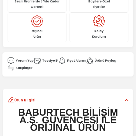
Seçili Ürünlerde 3 Yıla Kadar
Bayilere Özel
Garanti
Fiyatlar
Orjinal
Kolay
Ürün
Kurulum
Yorum Yap
Tavsiye Et
Fiyat Alarmı
Ürünü Paylaş
Karşılaştır
Ürün Bilgisi
BABURTECH BİLİŞİM
A.Ş.
GÜVENCESİ İLE
ORİJİNAL ÜRÜN