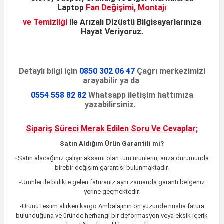
Laptop
Fan Değişimi, Montajı
ve Temizliği
ile
Arızalı Dizüstü
Bilgisayarlarınıza
Hayat Veriyoruz
.
Detaylı bilgi için
0850 302 06 47
Çağrı merkezimizi
arayabilir ya da
0554 558 82 82
Whatsapp iletişim hattımıza
yazabilirsiniz.
Sipariş Süreci Merak Edilen
Soru Ve Cevaplar;
Satın Aldığım Ürün Garantili mi?
-
Satın alacağınız çalışır aksamı olan tüm ürünlerin, arıza durumunda
birebir değişim garantisi bulunmaktadır.
-Ürünler ile birlikte gelen faturanız aynı zamanda garanti belgeniz
yerine geçmektedir.
-Ürünü teslim alırken kargo Ambalajının ön yüzünde nüsha fatura
bulunduğuna ve üründe herhangi bir deformasyon veya eksik içerik