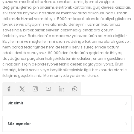
yazıcı ve medikal cihazlarda; anakart tamiri, işlemci ve çipset
değişimi, işlemci pin onarımı, elektronik kart tamiri, güç devresi arızaları,
sıvı teması kaynaklı hasarlar ve mekanik arızalar konusunda uzman
ekibimizle hizmet vermekteyiz. 5000 m² kapalı alanda faaliyet gösteren
teknik servis altyapımız ve alanında deneyimli uzman kadromuz
sayesinde, birçok teknik servisin çözemediği cihazlara çözüm
üretebiliyoruz. Baburtech'te amacımız yalnızca ürün satmak değildir.
Bayilerimizi ve müşterilerimizi uzun vadeli iş ortaklarımız olarak görüyor,
hem parça tedariğinde hem de teknik servis süreçlerinde çözüm
odaklı destek sunuyoruz. 60.000'den fazla ürün çeşidimizle ihtiyaç
duyduğunuz parçaları hızlı şekilde temin ederken, onarım gerektiren
cihazlarınız için de profesyonel teknik destek sağlayabiliyoruz. Ürün
tedariği, teknik servis veya bayilik süreçleriyle ilgili her konuda bizimle
iletişime geçebilirsiniz. Memnuniyetle yardımcı oluruz.
Biz Kimiz
Sözleşmeler