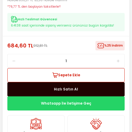
Havale
650,37 TL %5,00 havale indirimi
*76,77 TL den başlayan taksitlerle!!
Hızlı Teslimat Güvencesi
6:41:37
saat içerisinde sipariş verirseniz ürününüz bugün kargo'da!
684,60 TL
912,81 TL
%25 İndirim
Sepete Ekle
Hızlı Satın Al
Whatsapp İle İletişime Geç