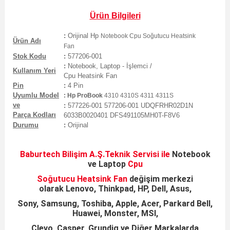
Ürün Bilgileri
:
Orijinal
Hp
Notebook Cpu Soğutucu Heatsink
Ürün Adı
Fan
Stok Kodu
:
577206-001
:
Notebook, Laptop - İşlemci /
Kullanım Yeri
Cpu
Heatsink
Fan
Pin
:
4
Pin
Uyumlu Model
:
Hp ProBook
4310 4310S 4311 4311S
ve
:
577226-001 577206-001 UDQFRHR02D1N
Parça Kodları
6033B0020401 DFS491105MH0T-F8V6
Durumu
:
Orijinal
Baburtech Bilişim A.Ş.
Teknik Servisi ile
Notebook
ve
Laptop
Cpu
Soğutucu Heatsink
Fan
değişim merkezi
olarak
Lenovo, Thinkpad, HP, Dell, Asus,
Sony, Samsung,
Toshiba, Apple, Acer, Parkard Bell,
Huawei, Monster, MSI,
Clevo, Casper, Grundig ve Diğer Markalarda