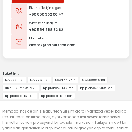
Bizimle iletişime geçin
+90 850 302 06 47
Whatsapp İletişim
+90 554 558 82 82
Mail iletişim
destek@baburtech.com
Etiketler :
577206-001
577226-001
udqfrhr02d1n
6033b0020401
dfs491105mh0t-f8v6
hp probook 4310 fan
hp probook 4310s fan
hp probook 4311 fan
hp probook 4311s fan
Merhaba, hoş geldiniz. Baburtech Bilişim olarak yalnızca yedek parça
tedarik eden bir firma değil, aynı zamanda ileri seviye teknik servis
hizmetleri sunan profesyonel bir teknoloji merkezidir. Türkiye'nin dört bir
yanından gönderilen laptop, masaüstü bilgisayar, cep telefonu, tablet,