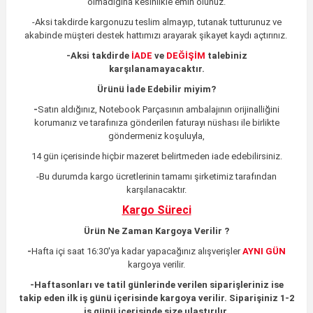
olmadığına kesinlikle emin olunuz.
-Aksi takdirde kargonuzu teslim almayıp, tutanak tutturunuz ve
akabinde müşteri destek hattımızı arayarak şikayet kaydı açtırınız.
-
Aksi takdirde
İADE
ve
DEĞİŞİM
talebiniz
karşılanamayacaktır.
Ürünü İade Edebilir miyim?
-
Satın aldığınız, Notebook Parçasının ambalajının orijinalliğini
korumanız ve tarafınıza gönderilen faturayı nüshası ile birlikte
göndermeniz koşuluyla,
14 gün içerisinde hiçbir mazeret belirtmeden iade edebilirsiniz.
-Bu durumda kargo ücretlerinin tamamı şirketimiz tarafından
karşılanacaktır.
Kargo Süreci
Ürün Ne Zaman Kargoya Verilir ?
-
Hafta içi saat 16:30'ya kadar yapacağınız alışverişler
AYNI GÜN
kargoya verilir.
-
Haftasonları ve tatil günlerinde verilen siparişleriniz ise
takip eden ilk iş günü içerisinde kargoya verilir. Siparişiniz 1-2
iş günü içerisinde size ulaştırılır.