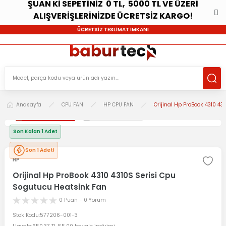
ŞUAN Kİ SEPETİNİZ 0 TL, 5000 TL VE ÜZERİ
ALIŞVERİŞLERİNİZDE ÜCRETSİZ KARGO!
ÜCRETSİZ TESLİMAT İMKANI
Anasayfa
CPU FAN
HP CPU FAN
Orijinal Hp ProBook 4310 4
Son Kalan 1 Adet
Son 1 Adet!
HP
Orijinal Hp ProBook 4310 4310S Serisi Cpu
Sogutucu Heatsink Fan
0 Puan - 0 Yorum
Stok Kodu
577206-001-3