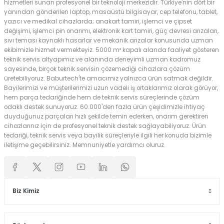
hizmetleri sunan profesyonel bir teknoloji merkezidir. Türkiye'nin dört bir
yanından gönderilen laptop, masaüstü bilgisayar, cep telefonu, tablet,
yazıcı ve medikal cihazlarda; anakart tamiri, işlemci ve çipset
değişimi, işlemci pin onarımı, elektronik kart tamiri, güç devresi arızaları,
sıvı teması kaynaklı hasarlar ve mekanik arızalar konusunda uzman
ekibimizle hizmet vermekteyiz. 5000 m² kapalı alanda faaliyet gösteren
teknik servis altyapımız ve alanında deneyimli uzman kadromuz
sayesinde, birçok teknik servisin çözemediği cihazlara çözüm
üretebiliyoruz. Baburtech'te amacımız yalnızca ürün satmak değildir.
Bayilerimizi ve müşterilerimizi uzun vadeli iş ortaklarımız olarak görüyor,
hem parça tedariğinde hem de teknik servis süreçlerinde çözüm
odaklı destek sunuyoruz. 60.000'den fazla ürün çeşidimizle ihtiyaç
duyduğunuz parçaları hızlı şekilde temin ederken, onarım gerektiren
cihazlarınız için de profesyonel teknik destek sağlayabiliyoruz. Ürün
tedariği, teknik servis veya bayilik süreçleriyle ilgili her konuda bizimle
iletişime geçebilirsiniz. Memnuniyetle yardımcı oluruz.
Biz Kimiz