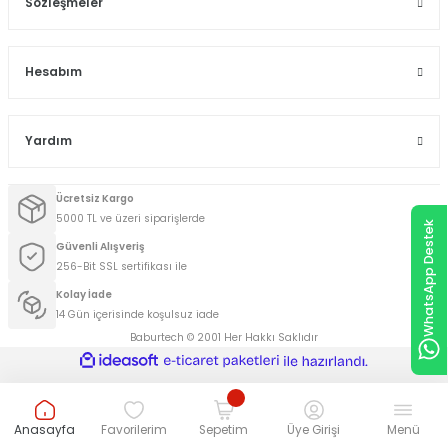
Sözleşmeler
Hesabım
Yardım
Ücretsiz Kargo
5000 TL ve üzeri siparişlerde
WhatsApp Destek
Güvenli Alışveriş
256-Bit SSL sertifikası ile
Kolay İade
14 Gün içerisinde koşulsuz iade
Baburtech © 2001 Her Hakkı Saklıdır
ideasoft
ile
e-
hazırlandı.
ticaret
paketleri
Anasayfa
Favorilerim
Sepetim
Üye Girişi
Menü