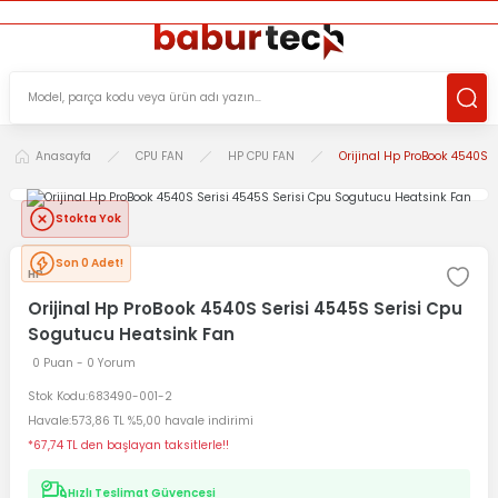
ÜCRETSİZ TESLİMAT İMKANI
KOŞULSUZ İADE HAKKI
SÜRDÜRÜLEBİLİR ÜRÜNLER
Anasayfa
CPU FAN
HP CPU FAN
Orijinal Hp ProBook 4540S 
Stokta Yok
Son 0 Adet!
HP
Orijinal Hp ProBook 4540S Serisi 4545S Serisi Cpu
Sogutucu Heatsink Fan
0 Puan - 0 Yorum
Stok Kodu
683490-001-2
Havale
573,86 TL %5,00 havale indirimi
*67,74 TL den başlayan taksitlerle!!
Hızlı Teslimat Güvencesi