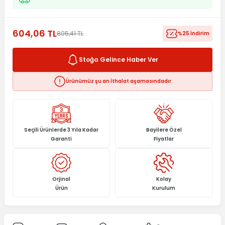
604,06 TL
805,41 TL
%25 İndirim
Stoğa Gelince Haber Ver
Ürünümüz şu an İthalat aşamasındadır
Seçili Ürünlerde 3 Yıla Kadar
Bayilere Özel
Garanti
Fiyatlar
Orjinal
Kolay
Ürün
Kurulum