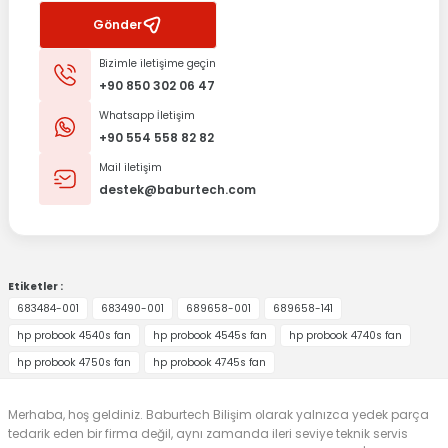
Gönder
Bizimle iletişime geçin
+90 850 302 06 47
Whatsapp İletişim
+90 554 558 82 82
Mail iletişim
destek@baburtech.com
Etiketler :
683484-001
683490-001
689658-001
689658-141
hp probook 4540s fan
hp probook 4545s fan
hp probook 4740s fan
hp probook 4750s fan
hp probook 4745s fan
Merhaba, hoş geldiniz. Baburtech Bilişim olarak yalnızca yedek parça
tedarik eden bir firma değil, aynı zamanda ileri seviye teknik servis