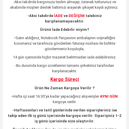
-Aksi takdirde kargonuzu teslim almayıp, tutanak tutturunuz ve
akabinde müşteri destek hattımızı arayarak şikayet kaydı açtırınız.
-
Aksi takdirde
İADE
ve
DEĞİŞİM
talebiniz
karşılanamayacaktır.
Ürünü İade Edebilir miyim?
-
Satın aldığınız, Notebook Parçasının ambalajının orijinalliğini
korumanız ve tarafınıza gönderilen faturayı nüshası ile birlikte
göndermeniz koşuluyla,
14 gün içerisinde hiçbir mazeret belirtmeden iade edebilirsiniz.
-Bu durumda kargo ücretlerinin tamamı şirketimiz tarafından
karşılanacaktır.
Kargo Süreci
Ürün Ne Zaman Kargoya Verilir ?
-
Hafta içi saat 16:30'ya kadar yapacağınız alışverişler
AYNI GÜN
kargoya verilir.
-
Haftasonları ve tatil günlerinde verilen siparişleriniz ise
takip eden ilk iş günü içerisinde kargoya verilir. Siparişiniz 1-2
iş günü içerisinde size ulaştırılır.