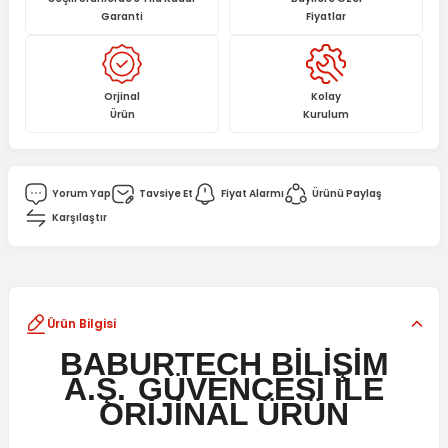
Garanti
Fiyatlar
Orjinal
Kolay
Ürün
Kurulum
Yorum Yap
Tavsiye Et
Fiyat Alarmı
Ürünü Paylaş
Karşılaştır
Ürün Bilgisi
BABURTECH BİLİŞİM
A.Ş.
GÜVENCESİ İLE
ORİJİNAL ÜRÜN