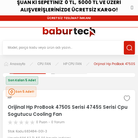
ŞUAN Kİ SEPETİNİZ 0 TL, 5000 TL VE ÜZERİ
ALIŞVERİŞLERİNİZDE ÜCRETSİZ KARGO!
ÜCRETSİZ TESLİMAT İMKANI
Anasayfa
CPU FAN
HP CPU FAN
Orijinal Hp ProBook 4750S 
Son Kalan 5 Adet
Son 5 Adet!
HP
Orijinal Hp ProBook 4750S Serisi 4745S Serisi Cpu
Sogutucu Cooling Fan
0 Puan - 0 Yorum
Stok Kodu
683484-001-3