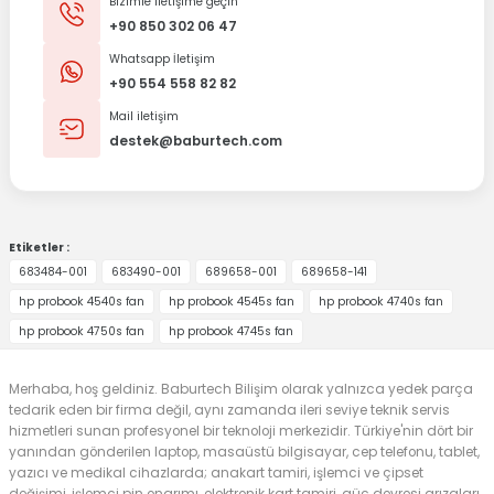
Bizimle iletişime geçin
+90 850 302 06 47
Whatsapp İletişim
+90 554 558 82 82
Mail iletişim
destek@baburtech.com
Etiketler :
683484-001
683490-001
689658-001
689658-141
hp probook 4540s fan
hp probook 4545s fan
hp probook 4740s fan
hp probook 4750s fan
hp probook 4745s fan
Merhaba, hoş geldiniz. Baburtech Bilişim olarak yalnızca yedek parça
tedarik eden bir firma değil, aynı zamanda ileri seviye teknik servis
hizmetleri sunan profesyonel bir teknoloji merkezidir. Türkiye'nin dört bir
yanından gönderilen laptop, masaüstü bilgisayar, cep telefonu, tablet,
yazıcı ve medikal cihazlarda; anakart tamiri, işlemci ve çipset