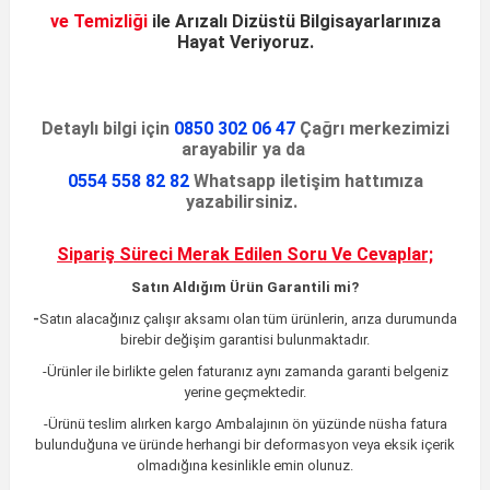
ve Temizliği
ile
Arızalı Dizüstü
Bilgisayarlarınıza
Hayat Veriyoruz
.
Detaylı bilgi için
0850 302 06 47
Çağrı merkezimizi
arayabilir ya da
0554 558 82 82
Whatsapp iletişim hattımıza
yazabilirsiniz.
Sipariş Süreci Merak Edilen
Soru Ve Cevaplar;
Satın Aldığım Ürün Garantili mi?
-
Satın alacağınız çalışır aksamı olan tüm ürünlerin, arıza durumunda
birebir değişim garantisi bulunmaktadır.
-Ürünler ile birlikte gelen faturanız aynı zamanda garanti belgeniz
yerine geçmektedir.
-Ürünü teslim alırken kargo Ambalajının ön yüzünde nüsha fatura
bulunduğuna ve üründe herhangi bir deformasyon veya eksik içerik
olmadığına kesinlikle emin olunuz.