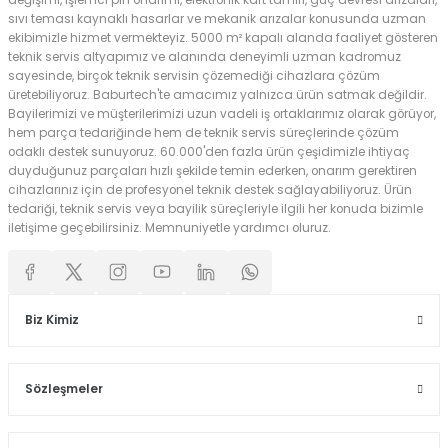
değişimi, işlemci pin onarımı, elektronik kart tamiri, güç devresi arızaları,
sıvı teması kaynaklı hasarlar ve mekanik arızalar konusunda uzman
ekibimizle hizmet vermekteyiz. 5000 m² kapalı alanda faaliyet gösteren
teknik servis altyapımız ve alanında deneyimli uzman kadromuz
sayesinde, birçok teknik servisin çözemediği cihazlara çözüm
üretebiliyoruz. Baburtech'te amacımız yalnızca ürün satmak değildir.
Bayilerimizi ve müşterilerimizi uzun vadeli iş ortaklarımız olarak görüyor,
hem parça tedariğinde hem de teknik servis süreçlerinde çözüm
odaklı destek sunuyoruz. 60.000'den fazla ürün çeşidimizle ihtiyaç
duyduğunuz parçaları hızlı şekilde temin ederken, onarım gerektiren
cihazlarınız için de profesyonel teknik destek sağlayabiliyoruz. Ürün
tedariği, teknik servis veya bayilik süreçleriyle ilgili her konuda bizimle
iletişime geçebilirsiniz. Memnuniyetle yardımcı oluruz.
Biz Kimiz
Sözleşmeler