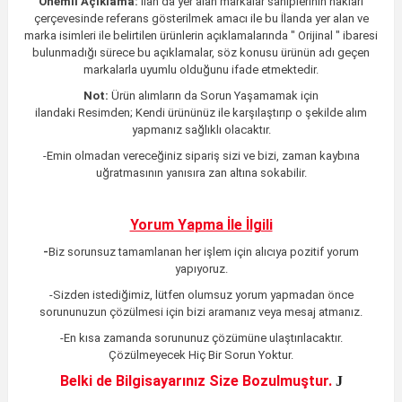
Önemli Açıklama:
İlan da yer alan markalar sahiplerinin hakları
çerçevesinde referans gösterilmek amacı ile bu İlanda yer alan ve
marka isimleri ile belirtilen ürünlerin açıklamalarında " Orijinal " ibaresi
bulunmadığı sürece bu açıklamalar, söz konusu ürünün adı geçen
markalarla uyumlu olduğunu ifade etmektedir.
Not:
Ürün alımların da Sorun Yaşamamak için
ilandaki
Resimden;
Kendi ürününüz ile karşılaştırıp o şekilde alım
yapmanız sağlıklı olacaktır.
-Emin olmadan vereceğiniz sipariş sizi ve bizi, zaman kaybına
uğratmasının yanısıra zan altına sokabilir.
Yorum Yapma İle İlgili
-
Biz sorunsuz tamamlanan her işlem için alıcıya pozitif yorum
yapıyoruz.
-Sizden istediğimiz, lütfen olumsuz yorum yapmadan önce
sorununuzun çözülmesi için bizi aramanız veya mesaj atmanız.
-En kısa zamanda sorununuz çözümüne ulaştırılacaktır
.
Çözülmeyecek Hiç Bir Sorun Yoktur.
Belki de Bilgisayarınız Size Bozulmuştur.
J