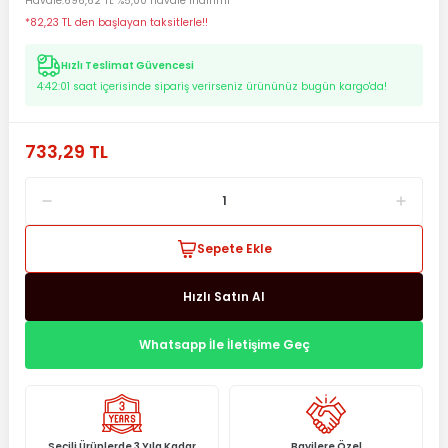
Havale
696,62 TL %5,00 havale indirimi
*82,23 TL den başlayan taksitlerle!!
Hızlı Teslimat Güvencesi
4:42:00
saat içerisinde sipariş verirseniz ürününüz bugün kargo'da!
733,29 TL
Sepete Ekle
Hızlı Satın Al
Whatsapp İle İletişime Geç
Seçili Ürünlerde 3 Yıla Kadar
Bayilere Özel