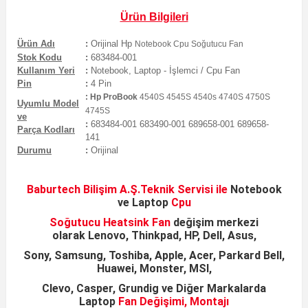
Ürün Bilgileri
Ürün Adı
:
Orijinal
Hp
Notebook Cpu Soğutucu Fan
Stok Kodu
:
683484-001
Kullanım Yeri
:
Notebook, Laptop - İşlemci / Cpu Fan
Pin
:
4
Pin
:
Hp ProBook
4540S 4545S 4540s 4740S 4750S
Uyumlu Model
4745S
ve
:
683484-001 683490-001 689658-001 689658-
Parça Kodları
141
Durumu
:
Orijinal
Baburtech Bilişim A.Ş.
Teknik Servisi ile
Notebook
ve
Laptop
Cpu
Soğutucu Heatsink
Fan
değişim merkezi
olarak
Lenovo, Thinkpad, HP, Dell, Asus,
Sony, Samsung,
Toshiba, Apple, Acer, Parkard Bell,
Huawei, Monster, MSI,
Clevo, Casper, Grundig ve Diğer Markalarda
Laptop
Fan Değişimi, Montajı