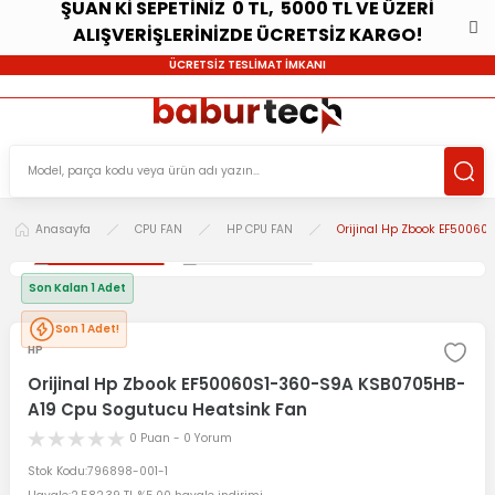
ŞUAN Kİ SEPETİNİZ 0 TL, 5000 TL VE ÜZERİ
ALIŞVERİŞLERİNİZDE ÜCRETSİZ KARGO!
ÜCRETSİZ TESLİMAT İMKANI
Anasayfa
CPU FAN
HP CPU FAN
Orijinal Hp Zbook EF5006
Son Kalan 1 Adet
Son 1 Adet!
HP
Orijinal Hp Zbook EF50060S1-360-S9A KSB0705HB-
A19 Cpu Sogutucu Heatsink Fan
0 Puan - 0 Yorum
Stok Kodu
796898-001-1