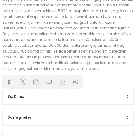
sıvı teması kaynaklı hasarlar ve mekanik arızalar konusunda uzman
ekibimizle hizmet vermekteyiz. 5000 m² kapalı alanda faaliyet gösteren
teknik servis altyapımız ve alanında deneyimli uzman kadromuz
sayesinde, birçok teknik servisin çözemediği cihazlara çözüm
üretebiliyoruz. Baburtech'te amacımız yalnızca ürün satmak değildir.
Bayilerimizi ve müşterilerimizi uzun vadeli iş ortaklarımız olarak görüyor,
hem parça tedariğinde hem de teknik servis süreçlerinde çözüm
odaklı destek sunuyoruz. 60.000'den fazla ürün çeşidimizle ihtiyaç
duyduğunuz parçaları hızlı şekilde temin ederken, onarım gerektiren
cihazlarınız için de profesyonel teknik destek sağlayabiliyoruz. Ürün
tedariği, teknik servis veya bayilik süreçleriyle ilgili her konuda bizimle
iletişime geçebilirsiniz. Memnuniyetle yardımcı oluruz.
Biz Kimiz
Sözleşmeler