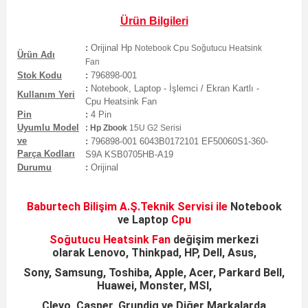
Ürün Bilgileri
:
Orijinal
Hp
Notebook Cpu Soğutucu Heatsink
Ürün Adı
Fan
Stok Kodu
:
796898-001
:
Notebook, Laptop - İşlemci / Ekran Kartlı -
Kullanım Yeri
Cpu
Heatsink
Fan
Pin
:
4
Pin
Uyumlu Model
:
Hp Zbook
15U G2 Serisi
ve
:
796898-001 6043B0172101 EF50060S1-360-
Parça Kodları
S9A KSB0705HB-A19
Durumu
:
Orijinal
Baburtech Bilişim A.Ş.
Teknik Servisi ile
Notebook
ve
Laptop
Cpu
Soğutucu Heatsink
Fan
değişim merkezi
olarak
Lenovo, Thinkpad, HP, Dell, Asus,
Sony, Samsung,
Toshiba, Apple, Acer, Parkard Bell,
Huawei, Monster, MSI,
Clevo, Casper, Grundig ve Diğer Markalarda