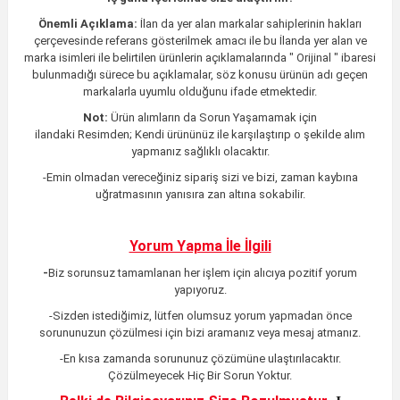
Önemli Açıklama:
İlan da yer alan markalar sahiplerinin hakları
çerçevesinde referans gösterilmek amacı ile bu İlanda yer alan ve
marka isimleri ile belirtilen ürünlerin açıklamalarında " Orijinal " ibaresi
bulunmadığı sürece bu açıklamalar, söz konusu ürünün adı geçen
markalarla uyumlu olduğunu ifade etmektedir.
Not:
Ürün alımların da Sorun Yaşamamak için
ilandaki
Resimden;
Kendi ürününüz ile karşılaştırıp o şekilde alım
yapmanız sağlıklı olacaktır.
-Emin olmadan vereceğiniz sipariş sizi ve bizi, zaman kaybına
uğratmasının yanısıra zan altına sokabilir.
Yorum Yapma İle İlgili
-
Biz sorunsuz tamamlanan her işlem için alıcıya pozitif yorum
yapıyoruz.
-Sizden istediğimiz, lütfen olumsuz yorum yapmadan önce
sorununuzun çözülmesi için bizi aramanız veya mesaj atmanız.
-En kısa zamanda sorununuz çözümüne ulaştırılacaktır
.
Çözülmeyecek Hiç Bir Sorun Yoktur.