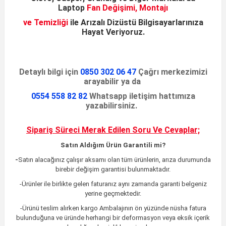
Laptop
Fan Değişimi, Montajı
ve Temizliği
ile
Arızalı Dizüstü
Bilgisayarlarınıza
Hayat Veriyoruz
.
Detaylı bilgi için
0850 302 06 47
Çağrı merkezimizi
arayabilir ya da
0554 558 82 82
Whatsapp iletişim hattımıza
yazabilirsiniz.
Sipariş Süreci Merak Edilen
Soru Ve Cevaplar;
Satın Aldığım Ürün Garantili mi?
-
Satın alacağınız çalışır aksamı olan tüm ürünlerin, arıza durumunda
birebir değişim garantisi bulunmaktadır.
-Ürünler ile birlikte gelen faturanız aynı zamanda garanti belgeniz
yerine geçmektedir.
-Ürünü teslim alırken kargo Ambalajının ön yüzünde nüsha fatura
bulunduğuna ve üründe herhangi bir deformasyon veya eksik içerik