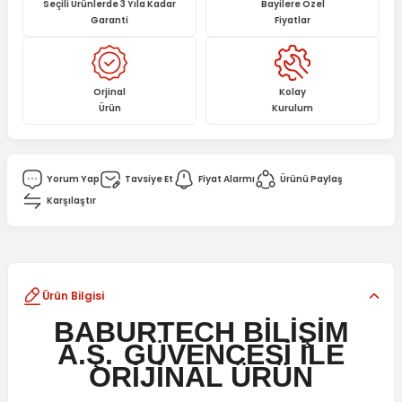
Seçili Ürünlerde 3 Yıla Kadar
Bayilere Özel
Garanti
Fiyatlar
Orjinal
Kolay
Ürün
Kurulum
Yorum Yap
Tavsiye Et
Fiyat Alarmı
Ürünü Paylaş
Karşılaştır
Ürün Bilgisi
BABURTECH BİLİŞİM
A.Ş.
GÜVENCESİ İLE
ORİJİNAL ÜRÜN