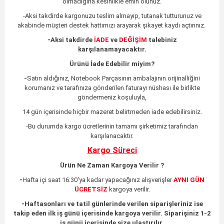
olmadığına kesinlikle emin olunuz.
-Aksi takdirde kargonuzu teslim almayıp, tutanak tutturunuz ve
akabinde müşteri destek hattımızı arayarak şikayet kaydı açtırınız.
-
Aksi takdirde
İADE
ve
DEĞİŞİM
talebiniz
karşılanamayacaktır.
Ürünü İade Edebilir miyim?
-
Satın aldığınız, Notebook Parçasının ambalajının orijinalliğini
korumanız ve tarafınıza gönderilen faturayı nüshası ile birlikte
göndermeniz koşuluyla,
14 gün içerisinde hiçbir mazeret belirtmeden iade edebilirsiniz.
-Bu durumda kargo ücretlerinin tamamı şirketimiz tarafından
karşılanacaktır.
Kargo Süreci
Ürün Ne Zaman Kargoya Verilir ?
-
Hafta içi saat 16:30'ya kadar yapacağınız alışverişler
AYNI GÜN
ÜCRETSİZ
kargoya verilir.
-
Haftasonları ve tatil günlerinde verilen siparişleriniz ise
takip eden ilk iş günü içerisinde kargoya verilir. Siparişiniz 1-2
iş günü içerisinde size ulaştırılır.