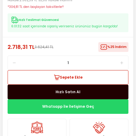
Havale
2.582,39 TL %5,00 havale indirimi
*304,81 TL den başlayan taksitlerle!!
Hızlı Teslimat Güvencesi
6:01:32
saat içerisinde sipariş verirseniz ürününüz bugün kargo'da!
2.718,31 TL
3.624,41 TL
%25 İndirim
Sepete Ekle
Hızlı Satın Al
Whatsapp İle İletişime Geç