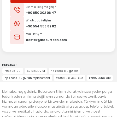
Bizimle iletişime geçin
+90 850 302 06 47
Whatsapp İletişim
+90 554 558 82 82
Mail iletişim
destek@baburtech.com
Etiketler :
796898-001
6043b0172101
hp zbook 15u g2 fan
hp zbook 15u g2 fan replacement
ef50060s1-360-s9a
ksb0705hb-a19
Merhaba, hoş geldiniz. Baburtech Bilişim olarak yalnızca yedek parça
tedarik eden bir firma değil, aynı zamanda ileri seviye teknik servis
hizmetleri sunan profesyonel bir teknoloji merkezidir. Türkiye'nin dört bir
yanından gönderilen laptop, masaüstü bilgisayar, cep telefonu, tablet,
yazıcı ve medikal cihazlarda; anakart tamiri, işlemci ve çipset
değişimi, işlemci pin onarımı, elektronik kart tamiri, güç devresi arızaları,