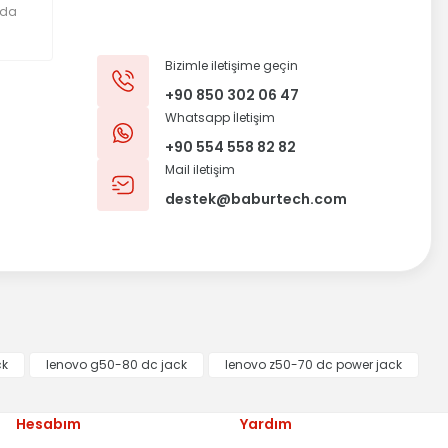
Bizimle iletişime geçin
+90 850 302 06 47
Whatsapp İletişim
+90 554 558 82 82
Mail iletişim
destek@baburtech.com
ck
lenovo g50-80 dc jack
lenovo z50-70 dc power jack
Hesabım
Yardım