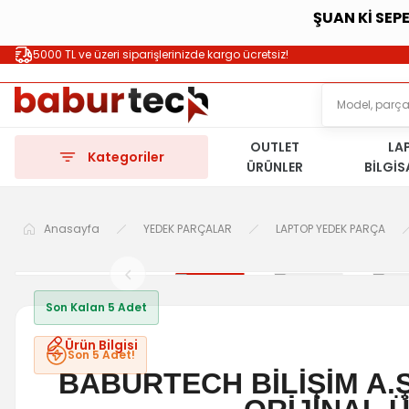
ŞUAN Kİ SEP
5000 TL ve üzeri siparişlerinizde kargo ücretsiz!
OUTLET
LA
Kategoriler
ÜRÜNLER
BİLGİ
Anasayfa
YEDEK PARÇALAR
LAPTOP YEDEK PARÇA
Son Kalan 5 Adet
Ürün Bilgisi
Son 5 Adet!
BABURTECH BİLİŞİM A.