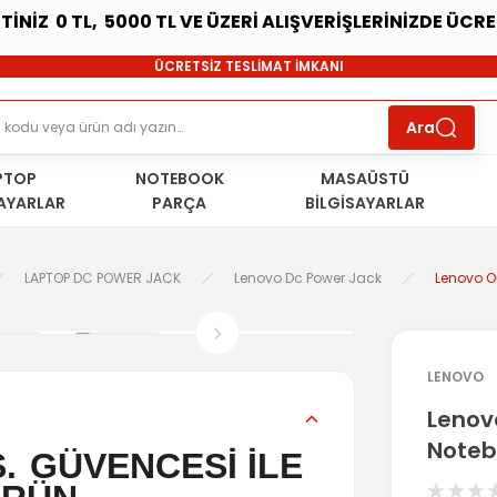
ETİNİZ 0 TL, 5000 TL VE ÜZERİ ALIŞVERİŞLERİNİZDE ÜCR
SÜRDÜRÜLEBİLİR ÜRÜNLER
ÜCRETSİZ TESLİMAT İMKANI
KOŞULSUZ İADE HAKKI
SÜRDÜRÜLEBİLİR ÜRÜNLER
Ara
ÜCRETSİZ TESLİMAT İMKANI
KOŞULSUZ İADE HAKKI
PTOP
NOTEBOOK
SÜRDÜRÜLEBİLİR ÜRÜNLER
MASAÜSTÜ
SAYARLAR
PARÇA
BİLGİSAYARLAR
LAPTOP DC POWER JACK
Lenovo Dc Power Jack
Lenovo O
LENOVO
Lenov
Noteb
Ş.
GÜVENCESİ İLE