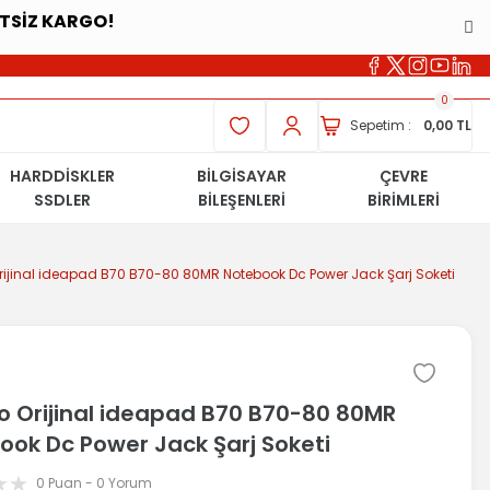
ETSİZ KARGO!
0
Sepetim :
0,00 TL
HARDDİSKLER
BİLGİSAYAR
ÇEVRE
SSDLER
BİLEŞENLERİ
BİRİMLERİ
rijinal ideapad B70 B70-80 80MR Notebook Dc Power Jack Şarj Soketi
o Orijinal ideapad B70 B70-80 80MR
ook Dc Power Jack Şarj Soketi
0 Puan - 0 Yorum