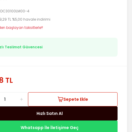
DC30100LM00-4
9,29 TL %5,00 havale indirimi
den başlayan taksitlerle!!
zlı Teslimat Güvencesi
8 TL
Sepete Ekle
Hızlı Satın Al
Whatsapp İle İletişime Geç