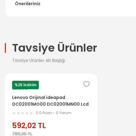
Önerileriniz
Tavsiye Ürünler
Tavsiye Ürünler Alt Başlığı
%25 İndirim
LENOVO
Lenovo Orijinal ideapad
DC02001MO00 DC02001MN00 Lcd
Ekran Data Flex Kablosu
0.0 Puan - 0 Yorum
592,02
TL
789,36
TL