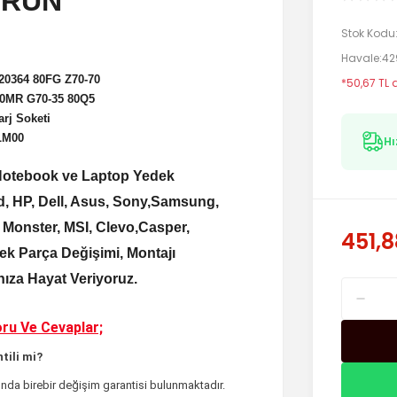
ÜRÜN
Stok Kodu
Havale
42
20364 80FG Z70-70
*50,67 TL 
80MR G70-35 80Q5
rj Soketi
LM00
Hı
e Notebook ve Laptop Yedek
, HP, Dell, Asus, Sony,Samsung,
, Monster, MSI, Clevo,Casper,
451,8
k Parça Değişimi, Montajı
rınıza Hayat Veriyoruz.
ru Ve Cevaplar;
tili mi?
nda birebir değişim garantisi bulunmaktadır.