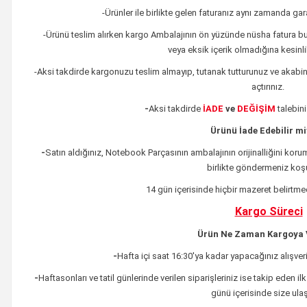
-Ürünler ile birlikte gelen faturanız aynı zamanda ga
-Ürünü teslim alırken kargo Ambalajının ön yüzünde nüsha fatura 
veya eksik içerik olmadığına kesinl
-Aksi takdirde kargonuzu teslim almayıp, tutanak tutturunuz ve akabin
açtırınız.
-
Aksi takdirde
İADE
ve
DEĞİŞİM
talebin
Ürünü İade Edebilir m
-
Satın aldığınız, Notebook Parçasının ambalajının orijinalliğini korum
birlikte göndermeniz koşu
14 gün içerisinde hiçbir mazeret belirtme
Kargo Süreci
Ürün Ne Zaman Kargoya V
-
Hafta içi saat 16:30'ya kadar yapacağınız alışveri
-
Haftasonları ve tatil günlerinde verilen siparişleriniz ise takip eden ilk
günü içerisinde size ulaştı