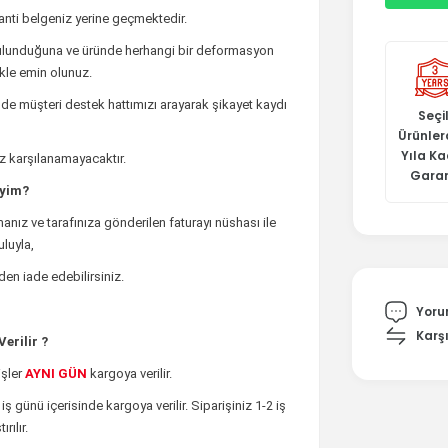
ranti belgeniz yerine geçmektedir.
bulunduğuna ve üründe herhangi bir deformasyon
ikle emin olunuz.
de müşteri destek hattımızı arayarak şikayet kaydı
Seçil
Ürünler
Yıla K
iz karşılanamayacaktır.
Garan
iyim?
anız ve tarafınıza gönderilen faturayı nüshası ile
luyla,
den iade edebilirsiniz.
Yoru
Karşı
erilir ?
şler
AYNI GÜN
kargoya verilir.
 iş günü içerisinde kargoya verilir. Siparişiniz 1-2 iş
rılır.