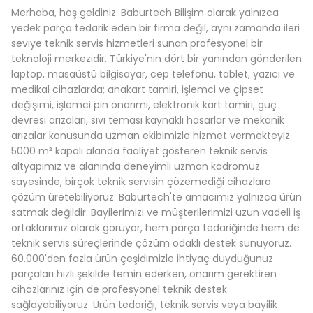
Merhaba, hoş geldiniz. Baburtech Bilişim olarak yalnızca
yedek parça tedarik eden bir firma değil, aynı zamanda ileri
seviye teknik servis hizmetleri sunan profesyonel bir
teknoloji merkezidir. Türkiye'nin dört bir yanından gönderilen
laptop, masaüstü bilgisayar, cep telefonu, tablet, yazıcı ve
medikal cihazlarda; anakart tamiri, işlemci ve çipset
değişimi, işlemci pin onarımı, elektronik kart tamiri, güç
devresi arızaları, sıvı teması kaynaklı hasarlar ve mekanik
arızalar konusunda uzman ekibimizle hizmet vermekteyiz.
5000 m² kapalı alanda faaliyet gösteren teknik servis
altyapımız ve alanında deneyimli uzman kadromuz
sayesinde, birçok teknik servisin çözemediği cihazlara
çözüm üretebiliyoruz. Baburtech'te amacımız yalnızca ürün
satmak değildir. Bayilerimizi ve müşterilerimizi uzun vadeli iş
ortaklarımız olarak görüyor, hem parça tedariğinde hem de
teknik servis süreçlerinde çözüm odaklı destek sunuyoruz.
60.000'den fazla ürün çeşidimizle ihtiyaç duyduğunuz
parçaları hızlı şekilde temin ederken, onarım gerektiren
cihazlarınız için de profesyonel teknik destek
sağlayabiliyoruz. Ürün tedariği, teknik servis veya bayilik