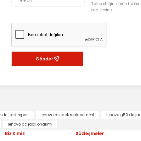
Gönder
 dc jack repair
lenovo dc jack replacement
lenovo g50 dc ja
lenovo dc jack onarımı
Biz Kimiz
Sözleşmeler