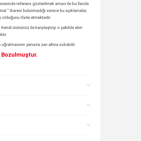
rçevesinde referans gösterilmek amacı ile bu İlanda
rijinal " ibaresi bulunmadığı sürece bu açıklamalar,
 olduğunu ifade etmektedir.
;
Kendi ürününüz ile karşılaştırıp o şekilde alım
tır.
uğratmasının yanısıra zan altına sokabilir.
e Bozulmuştur.