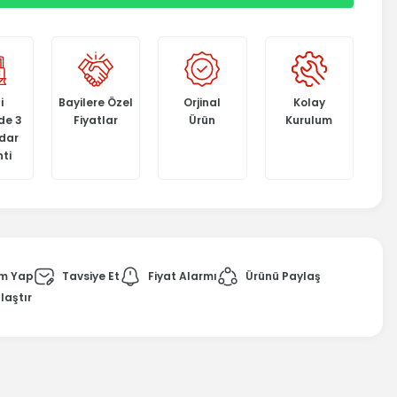
i
Bayilere Özel
Orjinal
Kolay
de 3
Fiyatlar
Ürün
Kurulum
adar
ti
m Yap
Tavsiye Et
Fiyat Alarmı
Ürünü Paylaş
laştır