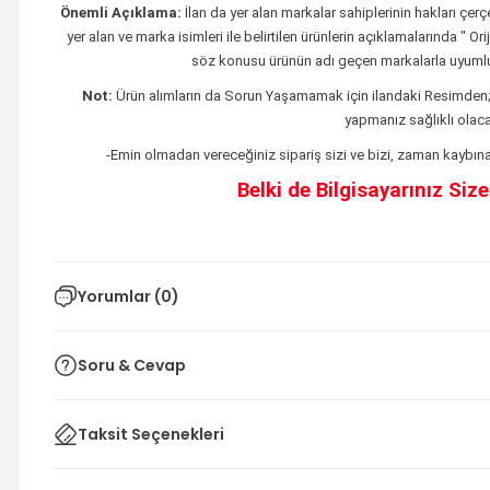
Önemli Açıklama:
İlan da yer alan markalar sahiplerinin hakları çe
yer alan ve marka isimleri ile belirtilen ürünlerin açıklamalarında " O
söz konusu ürünün adı geçen markalarla uyumlu
Not:
Ürün alımların da Sorun Yaşamamak için ilandaki
Resimden
yapmanız sağlıklı olacak
-Emin olmadan vereceğiniz sipariş sizi ve bizi, zaman kaybına 
Belki de Bilgisayarınız Siz
Yorumlar (0)
Soru & Cevap
Taksit Seçenekleri