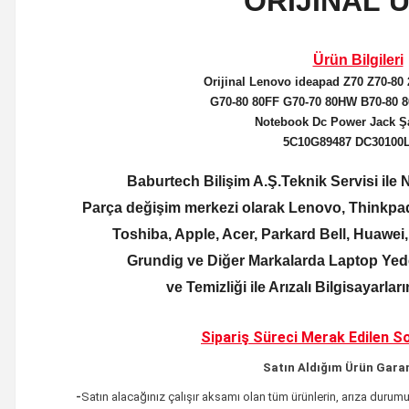
ORİJİNAL
Ürün Bilgileri
Orijinal
Lenovo ideapad Z70 Z70-80 
G70-80 80FF G70-70 80HW B70-80 
Notebook Dc Power Jack Şa
5C10G89487 DC30100
Baburtech Bilişim A.Ş.Teknik Servisi il
Parça değişim merkezi olarak Lenovo, Thinkpad
Toshiba, Apple, Acer, Parkard Bell, Huawei
Grundig ve Diğer Markalarda Laptop Yede
ve Temizliği ile Arızalı Bilgisayarla
Sipariş Süreci Merak Edilen
So
Satın Aldığım Ürün Garan
-
Satın alacağınız çalışır aksamı olan tüm ürünlerin,
arıza durumu