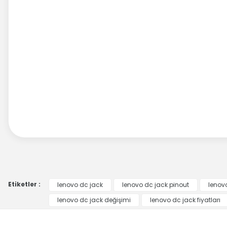
Etiketler :
lenovo dc jack
lenovo dc jack pinout
lenovo
lenovo dc jack değişimi
lenovo dc jack fiyatları