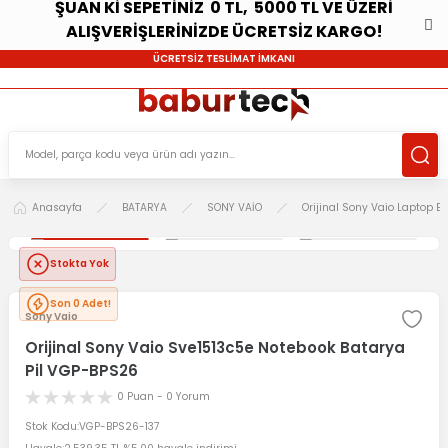
ŞUAN Kİ SEPETİNİZ 0 TL, 5000 TL VE ÜZERİ
ALIŞVERİŞLERİNİZDE ÜCRETSİZ KARGO!
ÜCRETSİZ TESLİMAT İMKANI
Anasayfa
BATARYA
SONY VAİO
Orijinal Sony Vaio Laptop B
Stokta Yok
Son 0 Adet!
Sony Vaio
Orijinal Sony Vaio Sve1513c5e Notebook Batarya
Pil VGP-BPS26
0 Puan - 0 Yorum
Stok Kodu
VGP-BPS26-137