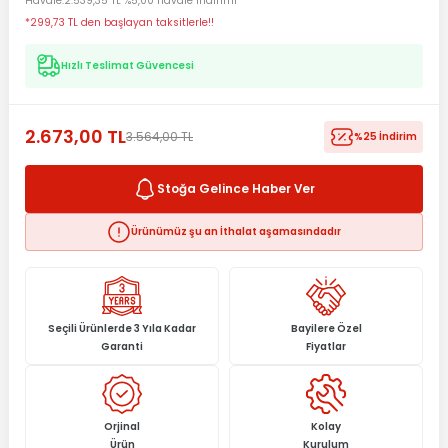
Havale
2.539,35 TL %5,00 havale indirimi
*299,73 TL den başlayan taksitlerle!!
Hızlı Teslimat Güvencesi
2.673,00 TL
3.564,00 TL
%25 İndirim
Stoğa Gelince Haber Ver
Ürünümüz şu an İthalat aşamasındadır
Seçili Ürünlerde 3 Yıla Kadar
Bayilere Özel
Garanti
Fiyatlar
Orjinal
Kolay
Ürün
Kurulum