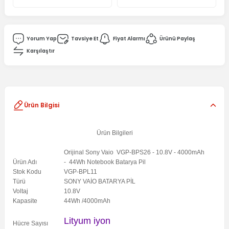
Yorum Yap
Tavsiye Et
Fiyat Alarmı
Ürünü Paylaş
Karşılaştır
Ürün Bilgisi
Ürün Bilgileri
Orijinal Sony Vaio VGP-BPS26 - 10.8V - 4000mAh
Ürün Adı
- 44Wh Notebook Batarya Pil
Stok Kodu
VGP-BPL11
Türü
SONY VAİO BATARYA PİL
Voltaj
10.8V
Kapasite
44Wh /4000mAh
Lityum iyon
Hücre Sayısı