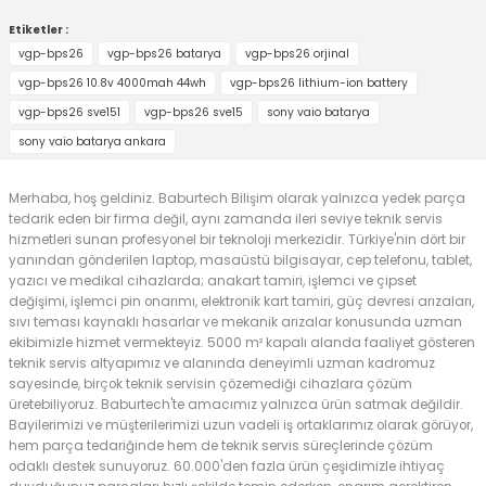
Etiketler :
vgp-bps26
vgp-bps26 batarya
vgp-bps26 orjinal
vgp-bps26 10.8v 4000mah 44wh
vgp-bps26 lithium-ion battery
vgp-bps26 sve151
vgp-bps26 sve15
sony vaio batarya
sony vaio batarya ankara
Merhaba, hoş geldiniz. Baburtech Bilişim olarak yalnızca yedek parça
tedarik eden bir firma değil, aynı zamanda ileri seviye teknik servis
hizmetleri sunan profesyonel bir teknoloji merkezidir. Türkiye'nin dört bir
yanından gönderilen laptop, masaüstü bilgisayar, cep telefonu, tablet,
yazıcı ve medikal cihazlarda; anakart tamiri, işlemci ve çipset
değişimi, işlemci pin onarımı, elektronik kart tamiri, güç devresi arızaları,
sıvı teması kaynaklı hasarlar ve mekanik arızalar konusunda uzman
ekibimizle hizmet vermekteyiz. 5000 m² kapalı alanda faaliyet gösteren
teknik servis altyapımız ve alanında deneyimli uzman kadromuz
sayesinde, birçok teknik servisin çözemediği cihazlara çözüm
üretebiliyoruz. Baburtech'te amacımız yalnızca ürün satmak değildir.
Bayilerimizi ve müşterilerimizi uzun vadeli iş ortaklarımız olarak görüyor,
hem parça tedariğinde hem de teknik servis süreçlerinde çözüm
odaklı destek sunuyoruz. 60.000'den fazla ürün çeşidimizle ihtiyaç