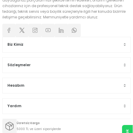
duyduğunuz parçaları hızlı şekilde temin ederken, onarım gerektiren
cihazlarınız için de profesyonel teknik destek sağlayabiliyoruz. Ürün
tedariği, teknik servis veya bayilik süreçleriyle ilgili her konuda bizimle
iletişime geçebilirsiniz. Memnuniyetle yardımcı oluruz.
Biz Kimiz
Sözleşmeler
Hesabım
Yardım
Ücretsiz Kargo
5000 TL ve üzeri siparişlerde