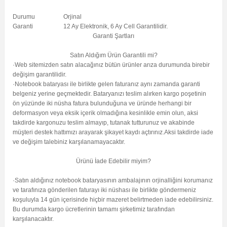
Durumu
Orjinal
Garanti
12 Ay Elektronik, 6 Ay Cell Garantilidir.
Garanti Şartları
Satın Aldığım Ürün Garantili mi?
·Web sitemizden satın alacağınız bütün ürünler arıza durumunda birebir
değişim garantilidir.
·Notebook bataryası ile birlikte gelen faturanız aynı zamanda garanti
belgeniz yerine geçmektedir. Bataryanızı teslim alırken kargo poşetinin
ön yüzünde iki nüsha fatura bulunduğuna ve üründe herhangi bir
deformasyon veya eksik içerik olmadığına kesinlikle emin olun, aksi
takdirde kargonuzu teslim almayıp, tutanak tutturunuz ve akabinde
müşteri destek hattımızı arayarak şikayet kaydı açtırınız.Aksi takdirde iade
ve değişim talebiniz karşılanamayacaktır.
Ürünü İade Edebilir miyim?
·Satın aldığınız notebook bataryasının ambalajının orjinalliğini korumanız
ve tarafınıza gönderilen faturayı iki nüshası ile birlikte göndermeniz
koşuluyla 14 gün içerisinde hiçbir mazeret belirtmeden iade edebilirsiniz.
Bu durumda kargo ücretlerinin tamamı şirketimiz tarafından
karşılanacaktır.