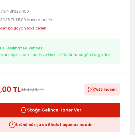
VGP-BPS26-150
539,35 TL %5,00 havale indirimi
 den başlayan taksitlerle!!
zlı Teslimat Güvencesi
9
saat içerisinde sipariş verirseniz ürününüz bugün kargo'da!
,00 TL
3.564,00 TL
%25 İndirim
Stoğa Gelince Haber Ver
Ürünümüz şu an İthalat aşamasındadır