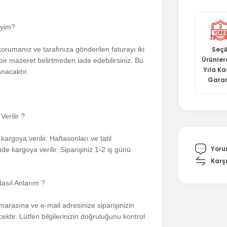
iyim?
korumanız ve tarafınıza gönderilen faturayı iki
Seçil
Ürünler
bir mazeret belirtmeden iade edebilirsiniz. Bu
Yıla K
nacaktır.
Garan
erilir ?
argoya verilir. Haftasonları ve tatil
Yoru
nde kargoya verilir. Siparişiniz 1-2 iş günü
Karşı
Nasıl Anlarım ?
marasına ve e-mail adresinize siparişinizin
tir. Lütfen bilgilerinizin doğruluğunu kontrol