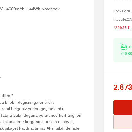
.8V - 4000mAh - 44Wh Notebook
Stok Kodu
Havale
2.
*299,73 TL
Hı
7:10:2
.
2.673
tili mi?
birebir değişim garantilidir.
aranti belgeniz yerine geçmektedir.
a fatura bulunduğuna ve üründe herhangi bir
 aksi takdirde kargonuzu teslim almayıp,
k şikayet kaydı açtırınız.Aksi takdirde iade