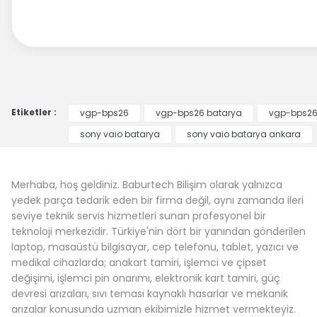
Etiketler :
vgp-bps26
vgp-bps26 batarya
vgp-bps26 
sony vaio batarya
sony vaio batarya ankara
Merhaba, hoş geldiniz. Baburtech Bilişim olarak yalnızca
yedek parça tedarik eden bir firma değil, aynı zamanda ileri
seviye teknik servis hizmetleri sunan profesyonel bir
teknoloji merkezidir. Türkiye'nin dört bir yanından gönderilen
laptop, masaüstü bilgisayar, cep telefonu, tablet, yazıcı ve
medikal cihazlarda; anakart tamiri, işlemci ve çipset
değişimi, işlemci pin onarımı, elektronik kart tamiri, güç
devresi arızaları, sıvı teması kaynaklı hasarlar ve mekanik
arızalar konusunda uzman ekibimizle hizmet vermekteyiz.