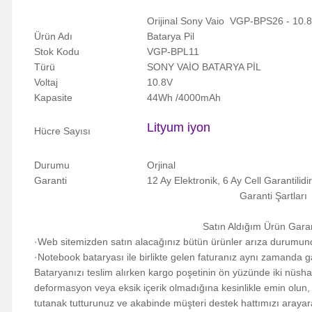
Orijinal Sony Vaio VGP-BPS26 - 10
Ürün Adı
Batarya Pil
Stok Kodu
VGP-BPL11
Türü
SONY VAİO BATARYA PİL
Voltaj
10.8V
Kapasite
44Wh /4000mAh
Lityum iyon
Hücre Sayısı
Durumu
Orjinal
Garanti
12 Ay Elektronik, 6 Ay Cell Garantilidir
Garanti Şartları
Satın Aldığım Ürün Garan
·Web sitemizden satın alacağınız bütün ürünler arıza durumunda 
·Notebook bataryası ile birlikte gelen faturanız aynı zamanda g
Bataryanızı teslim alırken kargo poşetinin ön yüzünde iki nüsh
deformasyon veya eksik içerik olmadığına kesinlikle emin olun,
tutanak tutturunuz ve akabinde müşteri destek hattımızı arayara