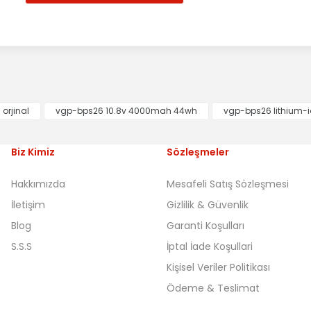
orjinal
vgp-bps26 10.8v 4000mah 44wh
vgp-bps26 lithium-i
Biz Kimiz
Sözleşmeler
Hakkımızda
Mesafeli Satış Sözleşmesi
İletişim
Gizlilik & Güvenlik
Blog
Garanti Koşulları
S.S.S
İptal İade Koşullari
Kişisel Veriler Politikası
Ödeme & Teslimat