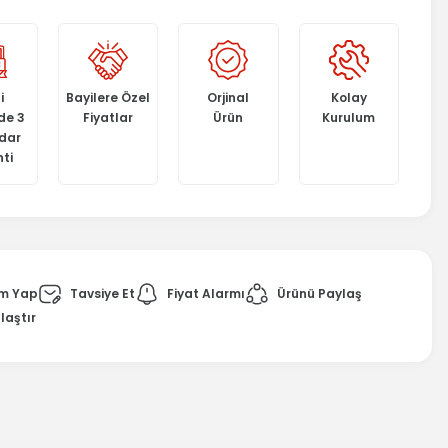
i
Bayilere Özel
Orjinal
Kolay
de 3
Fiyatlar
Ürün
Kurulum
adar
ti
m Yap
Tavsiye Et
Fiyat Alarmı
Ürünü Paylaş
laştır