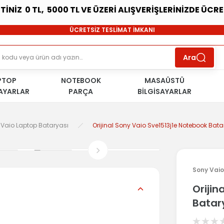
ETİNİZ 0 TL, 5000 TL VE ÜZERİ ALIŞVERİŞLERİNİZDE ÜCR
SÜRDÜRÜLEBİLİR ÜRÜNLER
ÜCRETSİZ TESLİMAT İMKANI
KOŞULSUZ İADE HAKKI
SÜRDÜRÜLEBİLİR ÜRÜNLER
Ara
ÜCRETSİZ TESLİMAT İMKANI
KOŞULSUZ İADE HAKKI
PTOP
NOTEBOOK
SÜRDÜRÜLEBİLİR ÜRÜNLER
MASAÜSTÜ
SAYARLAR
PARÇA
BİLGİSAYARLAR
y Vaio Laptop Bataryası
Orijinal Sony Vaio Sve1513j1e Notebook Bat
Sony Vaio
Orijin
Batar