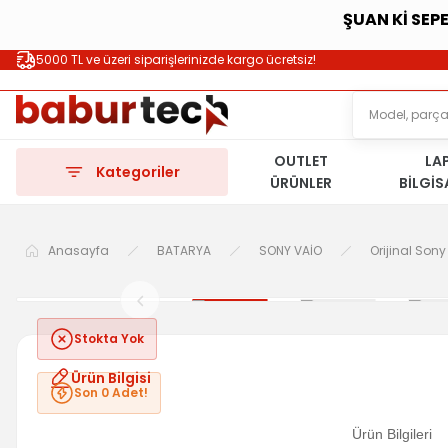
ŞUAN Kİ SEP
5000 TL ve üzeri siparişlerinizde kargo ücretsiz!
OUTLET
LA
Kategoriler
ÜRÜNLER
BİLGİ
Anasayfa
BATARYA
SONY VAİO
Orijinal Son
Stokta Yok
Ürün Bilgisi
Son 0 Adet!
Ürün Bilgileri