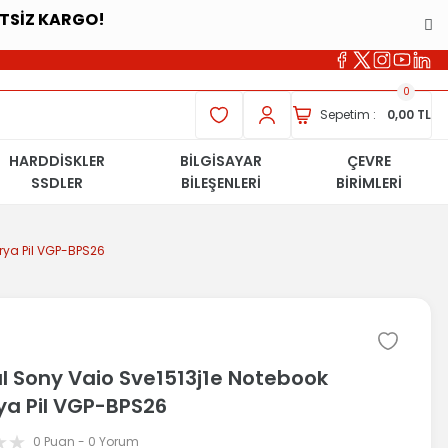
ETSİZ KARGO!
0
Sepetim :
0,00 TL
HARDDİSKLER
BİLGİSAYAR
ÇEVRE
SSDLER
BİLEŞENLERİ
BİRİMLERİ
arya Pil VGP-BPS26
al Sony Vaio Sve1513j1e Notebook
ya Pil VGP-BPS26
0 Puan - 0 Yorum