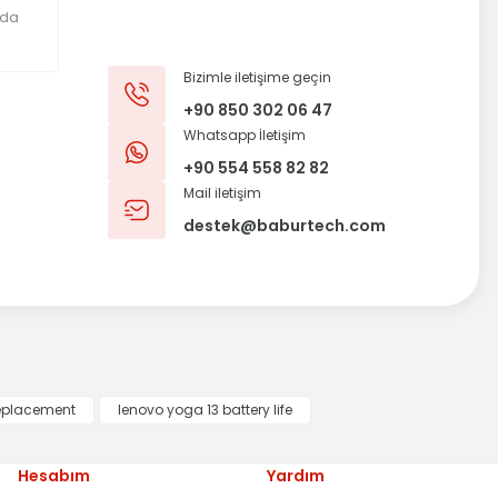
Bizimle iletişime geçin
+90 850 302 06 47
Whatsapp İletişim
+90 554 558 82 82
Mail iletişim
destek@baburtech.com
replacement
lenovo yoga 13 battery life
Hesabım
Yardım