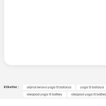
Etiketler :
orijinal lenovo yoga 13 batarya
yoga 13 batarya
ideapad yoga 13 battery
ideapad yoga 13 batter