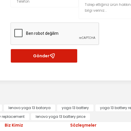
Gönder
lenovo yoga 13 batarya
yoga 13 battery
yoga 13 battery 
y replacement
lenovo yoga 13 battery price
Biz Kimiz
Sözleşmeler