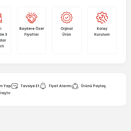
i
Bayilere Özel
Orjinal
Kolay
de 3
Fiyatlar
Ürün
Kurulum
adar
ti
m Yap
Tavsiye Et
Fiyat Alarmı
Ürünü Paylaş
laştır