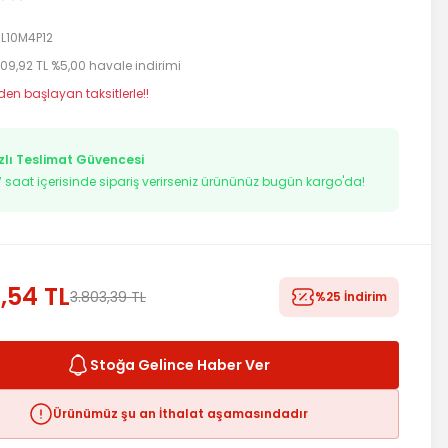
L10M4P12
709,92 TL %5,00 havale indirimi
 den başlayan taksitlerle!!
zlı Teslimat Güvencesi
6
saat içerisinde sipariş verirseniz ürününüz bugün kargo'da!
,54 TL
3.803,39 TL
%25 İndirim
Stoğa Gelince Haber Ver
Ürünümüz şu an İthalat aşamasındadır