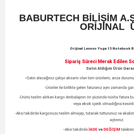
BABURTECH BİLİŞİM A.Ş
ORİJİNAL
Orijinal Lenovo Yoga 13 Notebook Ba
Sipariş Süreci Merak Edilen
So
Satın Aldığım Ürün Garan
-
Satın alacağınız çalışır aksamı olan tüm ürünlerin,
arıza durumu
-Ürünler ile birlikte gelen faturanız aynı zamanda ga
-Ürünü teslim alırken kargo Ambalajının ön yüzünde nüsha fatura 
veya eksik içerik olmadığına kesinl
-Aksi takdirde kargonuzu teslim almayıp, tutanak tutturunuz ve akabin
açtırınız.
-
Aksi takdirde
İADE
ve
DEĞİŞİM
talebin