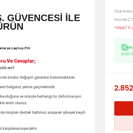
Stok Kodu
. GÜVENCESİ İLE
Havale
2.
ÜRÜN
*319,87 TL
Hı
tarya Laptop Pili
9:00:1
ru Ve Cevaplar;
tili mi?
nda birebir değişim garantisi bulunmaktadır.
2.852
ranti belgeniz yerine geçmektedir.
bulunduğuna ve üründe herhangi bir deformasyon
ikle emin olunuz.
de müşteri destek hattımızı arayarak şikayet kaydı
iz karşılanamayacaktır.