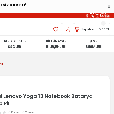
ETSİZ KARGO!
0
Sepetim :
0,00 TL
HARDDİSKLER
BİLGİSAYAR
ÇEVRE
SSDLER
BİLEŞENLERİ
BİRİMLERİ
li
nal Lenovo Yoga 13 Notebook Batarya
 Pili
0 Puan - 0 Yorum