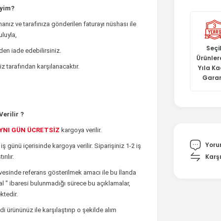
iyim?
anız ve tarafınıza gönderilen faturayı nüshası ile
luyla,
Seçil
den iade edebilirsiniz.
Ürünler
z tarafından karşılanacaktır.
Yıla K
Garan
erilir ?
YNI GÜN ÜCRETSİZ
kargoya verilir.
Yoru
 iş günü içerisinde kargoya verilir. Siparişiniz 1-2 iş
Karşı
rılır.
çevesinde referans gösterilmek amacı ile bu İlanda
inal " ibaresi bulunmadığı sürece bu açıklamalar,
tedir.
i ürününüz ile karşılaştırıp o şekilde alım