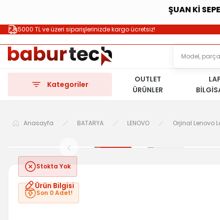
ŞUAN Kİ SEP
5000 TL ve üzeri siparişlerinizde kargo ücretsiz!
OUTLET
LA
Kategoriler
ÜRÜNLER
BİLGİ
Anasayfa
BATARYA
LENOVO
Orjinal Lenovo 
Stokta Yok
Ürün Bilgisi
Son 0 Adet!