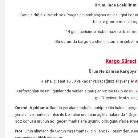
Ürünü İade Edebilir m
-
Satın aldığınız, Notebook Parçasının ambalajının orijinalliğini korum
birlikte göndermeniz koşu
14 gün içerisinde hiçbir mazeret belirtme
-Bu durumda kargo ücretlerinin tamamı şirketimi
Kargo Süreci
Ürün Ne Zaman Kargoya V
-
Hafta içi saat 16:30'ya kadar yapacağınız alışverişler
A
-
Haftasonları ve tatil günlerinde verilen siparişleriniz ise takip eden ilk
günü içerisinde size ulaştı
Önemli Açıklama:
İlan da yer alan markalar sahiplerinin hakları çer
yer alan ve marka isimleri ile belirtilen ürünlerin açıklamalarında " Orij
söz konusu ürünün adı geçen markalarla uyumlu olduğunu ifade etmek
Not:
Ürün alımların da Sorun Yaşamamak için ilandaki
Resimden;
Kend
yapmanız sağlıklı olacaktır.