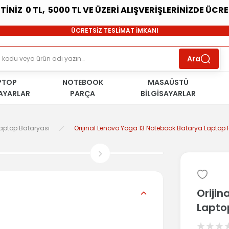
ETİNİZ 0 TL, 5000 TL VE ÜZERİ ALIŞVERİŞLERİNİZDE ÜCR
SÜRDÜRÜLEBİLİR ÜRÜNLER
ÜCRETSİZ TESLİMAT İMKANI
KOŞULSUZ İADE HAKKI
SÜRDÜRÜLEBİLİR ÜRÜNLER
Ara
ÜCRETSİZ TESLİMAT İMKANI
KOŞULSUZ İADE HAKKI
PTOP
NOTEBOOK
SÜRDÜRÜLEBİLİR ÜRÜNLER
MASAÜSTÜ
SAYARLAR
PARÇA
BİLGİSAYARLAR
Laptop Bataryası
Orijinal Lenovo Yoga 13 Notebook Batarya Laptop Pi
Oriji
Laptop