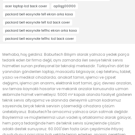
acer laptop lcd back cover
ap0qg000100
packard bell easynote te11 ekran arka kasa
packard bell easynote te11 lcd back cover
packard bell easynote te11hc ekran arka kasa
packard bell easynote te11hc lcd back cover
Merhaba, hoş geldiniz. Baburtech Bilişim olarak yalnızca yedek parça
tedarik eden bir firma değil, aynı zamanda ileri seviye teknik servis
hizmetleri sunan profesyonel bir teknoloji merkezidir. Türkiye'nin dört bir
yanından gönderilen laptop, masaüstü bilgisayar, cep telefonu, tablet,
yazıcı ve medikal cihazlarda; anakart tamiri, işlemci ve çipset
değişimi, işlemci pin onarımı, elektronik kart tamiri, güç devresi arızaları,
sıvı teması kaynaklı hasarlar ve mekanik arızalar konusunda uzman
ekibimizle hizmet vermekteyiz. 5000 m² kapalı alanda faaliyet gösteren
teknik servis altyapımız ve alanında deneyimli uzman kadromuz
sayesinde, birçok teknik servisin çözemediği cihazlara çözüm
üretebiliyoruz. Baburtech'te amacımız yalnızca ürün satmak değildir.
Bayilerimizi ve müşterilerimizi uzun vadeli iş ortaklarımız olarak görüyor,
hem parça tedariğinde hem de teknik servis süreçlerinde çözüm
odaklı destek sunuyoruz. 60.000'den fazla ürün çeşidimizle ihtiyaç
duyduğunuz parçaları hızlı şekilde temin ederken, onarım gerektiren