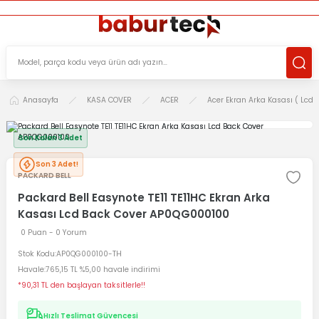
ÜCRETSİZ TESLİMAT İMKANI
KOŞULSUZ İADE HAKKI
SÜRDÜRÜLEBİLİR ÜRÜNLER
Anasayfa
KASA COVER
ACER
Acer Ekran Arka Kasası ( Lcd 
Son Kalan 3 Adet
Son 3 Adet!
PACKARD BELL
Packard Bell Easynote TE11 TE11HC Ekran Arka
Kasası Lcd Back Cover AP0QG000100
0 Puan - 0 Yorum
Stok Kodu
AP0QG000100-TH
Havale
765,15 TL %5,00 havale indirimi
*90,31 TL den başlayan taksitlerle!!
Hızlı Teslimat Güvencesi