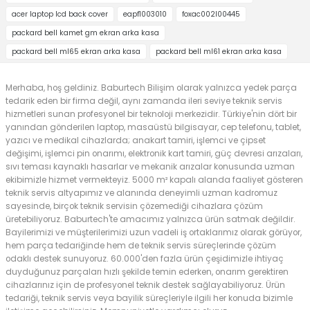
acer laptop lcd back cover
eapf1003010
foxac002l00445
packard bell kamet gm ekran arka kasa
packard bell ml65 ekran arka kasa
packard bell ml61 ekran arka kasa
Merhaba, hoş geldiniz. Baburtech Bilişim olarak yalnızca yedek parça
tedarik eden bir firma değil, aynı zamanda ileri seviye teknik servis
hizmetleri sunan profesyonel bir teknoloji merkezidir. Türkiye'nin dört bir
yanından gönderilen laptop, masaüstü bilgisayar, cep telefonu, tablet,
yazıcı ve medikal cihazlarda; anakart tamiri, işlemci ve çipset
değişimi, işlemci pin onarımı, elektronik kart tamiri, güç devresi arızaları,
sıvı teması kaynaklı hasarlar ve mekanik arızalar konusunda uzman
ekibimizle hizmet vermekteyiz. 5000 m² kapalı alanda faaliyet gösteren
teknik servis altyapımız ve alanında deneyimli uzman kadromuz
sayesinde, birçok teknik servisin çözemediği cihazlara çözüm
üretebiliyoruz. Baburtech'te amacımız yalnızca ürün satmak değildir.
Bayilerimizi ve müşterilerimizi uzun vadeli iş ortaklarımız olarak görüyor,
hem parça tedariğinde hem de teknik servis süreçlerinde çözüm
odaklı destek sunuyoruz. 60.000'den fazla ürün çeşidimizle ihtiyaç
duyduğunuz parçaları hızlı şekilde temin ederken, onarım gerektiren
cihazlarınız için de profesyonel teknik destek sağlayabiliyoruz. Ürün
tedariği, teknik servis veya bayilik süreçleriyle ilgili her konuda bizimle