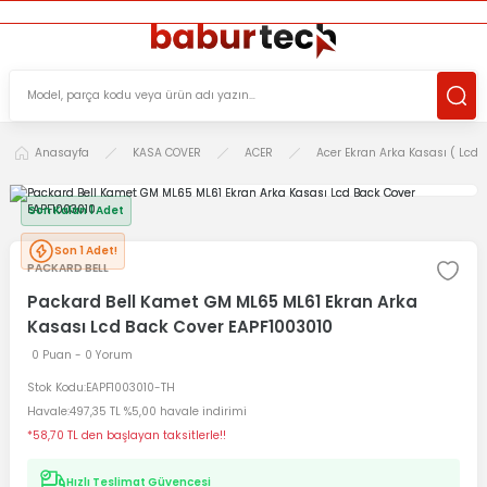
ÜCRETSİZ TESLİMAT İMKANI
KOŞULSUZ İADE HAKKI
SÜRDÜRÜLEBİLİR ÜRÜNLER
Anasayfa
KASA COVER
ACER
Acer Ekran Arka Kasası ( Lcd 
Son Kalan 1 Adet
Son 1 Adet!
PACKARD BELL
Packard Bell Kamet GM ML65 ML61 Ekran Arka
Kasası Lcd Back Cover EAPF1003010
0 Puan - 0 Yorum
Stok Kodu
EAPF1003010-TH
Havale
497,35 TL %5,00 havale indirimi
*58,70 TL den başlayan taksitlerle!!
Hızlı Teslimat Güvencesi