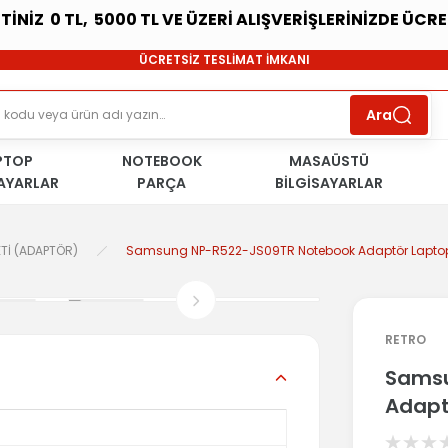
ETİNİZ 0 TL, 5000 TL VE ÜZERİ ALIŞVERİŞLERİNİZDE ÜCR
SÜRDÜRÜLEBİLİR ÜRÜNLER
ÜCRETSİZ TESLİMAT İMKANI
KOŞULSUZ İADE HAKKI
SÜRDÜRÜLEBİLİR ÜRÜNLER
Ara
ÜCRETSİZ TESLİMAT İMKANI
KOŞULSUZ İADE HAKKI
PTOP
NOTEBOOK
SÜRDÜRÜLEBİLİR ÜRÜNLER
MASAÜSTÜ
SAYARLAR
PARÇA
BİLGİSAYARLAR
Tİ (ADAPTÖR)
Samsung NP-R522-JS09TR Notebook Adaptör Laptop 
RETRO
Samsu
Adapt