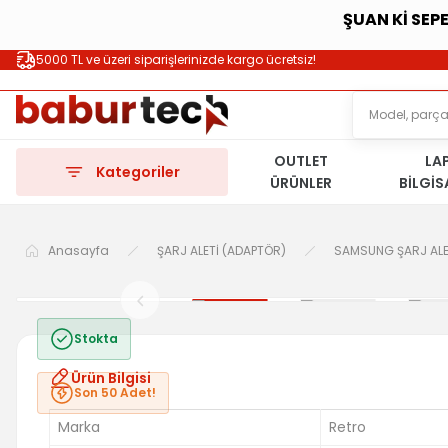
ŞUAN Kİ SEP
5000 TL ve üzeri siparişlerinizde kargo ücretsiz!
OUTLET
LA
Kategoriler
ÜRÜNLER
BİLGİ
Anasayfa
ŞARJ ALETİ (ADAPTÖR)
SAMSUNG ŞARJ ALE
Stokta
Ürün Bilgisi
Son 50 Adet!
Marka
Retro