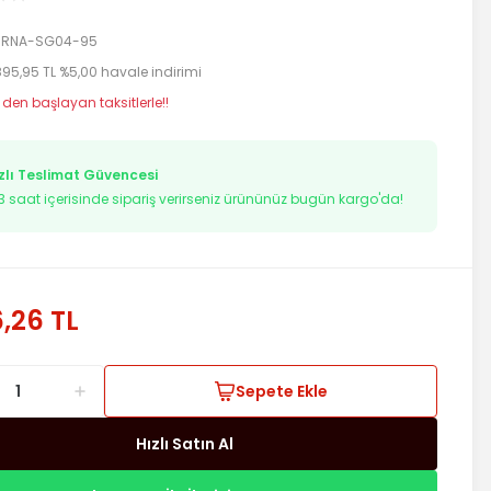
RNA-SG04-95
895,95 TL %5,00 havale indirimi
 den başlayan taksitlerle!!
zlı Teslimat Güvencesi
2
saat içerisinde sipariş verirseniz ürününüz bugün kargo'da!
,26 TL
Sepete Ekle
Hızlı Satın Al