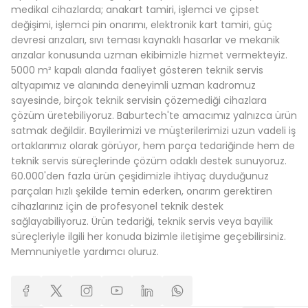
medikal cihazlarda; anakart tamiri, işlemci ve çipset
değişimi, işlemci pin onarımı, elektronik kart tamiri, güç
devresi arızaları, sıvı teması kaynaklı hasarlar ve mekanik
arızalar konusunda uzman ekibimizle hizmet vermekteyiz.
5000 m² kapalı alanda faaliyet gösteren teknik servis
altyapımız ve alanında deneyimli uzman kadromuz
sayesinde, birçok teknik servisin çözemediği cihazlara
çözüm üretebiliyoruz. Baburtech'te amacımız yalnızca ürün
satmak değildir. Bayilerimizi ve müşterilerimizi uzun vadeli iş
ortaklarımız olarak görüyor, hem parça tedariğinde hem de
teknik servis süreçlerinde çözüm odaklı destek sunuyoruz.
60.000'den fazla ürün çeşidimizle ihtiyaç duyduğunuz
parçaları hızlı şekilde temin ederken, onarım gerektiren
cihazlarınız için de profesyonel teknik destek
sağlayabiliyoruz. Ürün tedariği, teknik servis veya bayilik
süreçleriyle ilgili her konuda bizimle iletişime geçebilirsiniz.
Memnuniyetle yardımcı oluruz.