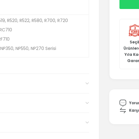
19, R520, R522, R580, R700, R720
RC710
RF710
Seçil
P350, NP550, NP270 Serisi
Ürünler
Yıla K
Garan
Yoru
Karşı