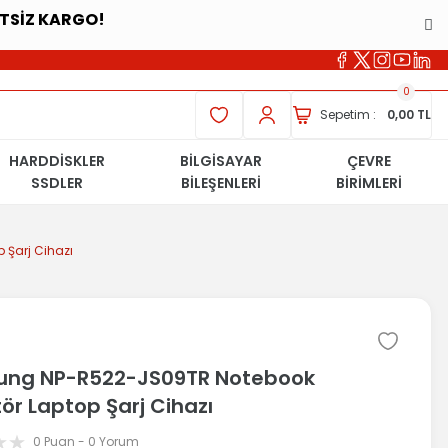
ETSİZ KARGO!
0
Sepetim :
0,00 TL
HARDDİSKLER
BİLGİSAYAR
ÇEVRE
SSDLER
BİLEŞENLERİ
BİRİMLERİ
Şarj Cihazı
ng NP-R522-JS09TR Notebook
ör Laptop Şarj Cihazı
0 Puan - 0 Yorum