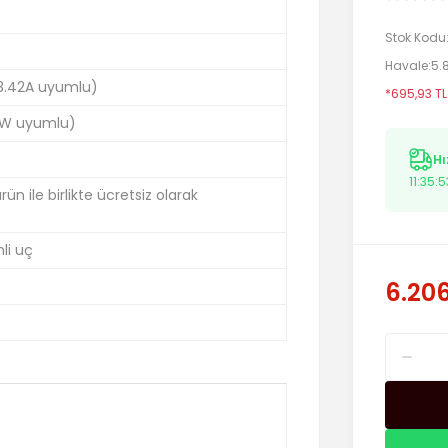
Stok Kodu
Havale
5.
 3.42A uyumlu)
*695,93 TL
W uyumlu)
Hı
11:35:5
n ile birlikte ücretsiz olarak
li uç
6.206