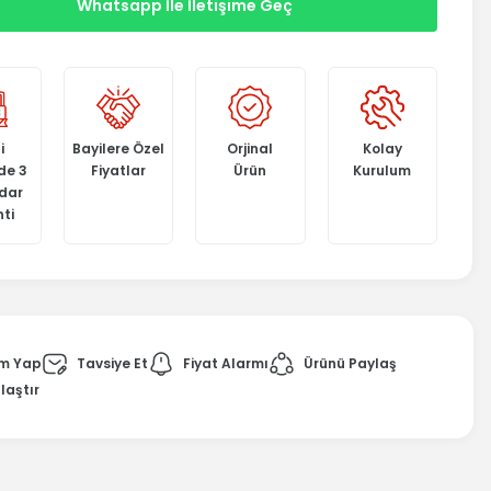
Whatsapp İle İletişime Geç
i
Bayilere Özel
Orjinal
Kolay
de 3
Fiyatlar
Ürün
Kurulum
adar
ti
m Yap
Tavsiye Et
Fiyat Alarmı
Ürünü Paylaş
laştır