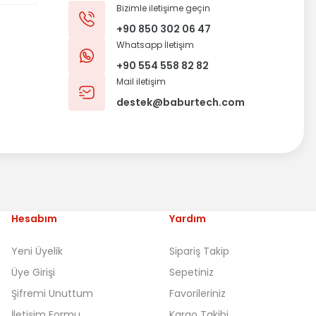
Bizimle iletişime geçin
+90 850 302 06 47
Whatsapp İletişim
+90 554 558 82 82
Mail iletişim
destek@baburtech.com
Hesabım
Yardım
Yeni Üyelik
Sipariş Takip
Üye Girişi
Sepetiniz
Şifremi Unuttum
Favorileriniz
İletişim Formu
Kargo Takibi