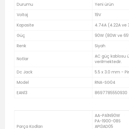
Durumu
Yeni ürün
Voltaj
19V
Kapasite
4.74A (4.22A ve
Güç
90W (80W ve 65
Renk
Siyah
AC güç kablosu ürü
Notlar
verilmektedir.
Dc Jack
5.5 x 3.0 mm - Pin
Model
RNA-SG04
EAN13
8697785550930
AA-PA1N90W
PA-1900-08S
Parça Kodları
API3AD05