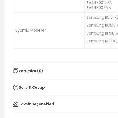
BA44-00147A
BA44-00215A
Samsung R518, R5
Samsung RC510, 
Uyumlu Modeller
Samsung RF510, 
Samsung NP300, N
Yorumlar (0)
Soru & Cevap
Taksit Seçenekleri