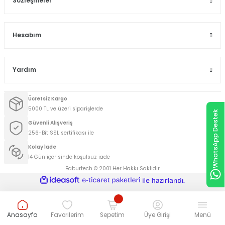
Sözleşmeler
Hesabım
Yardım
Ücretsiz Kargo
5000 TL ve üzeri siparişlerde
WhatsApp Destek
Güvenli Alışveriş
256-Bit SSL sertifikası ile
Kolay İade
14 Gün içerisinde koşulsuz iade
Baburtech © 2001 Her Hakkı Saklıdır
ideasoft
ile
e-
hazırlandı.
ticaret
paketleri
Anasayfa
Favorilerim
Sepetim
Üye Girişi
Menü