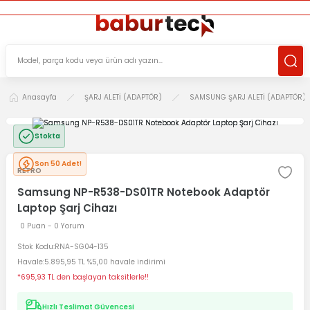
ÜCRETSİZ TESLİMAT İMKANI
KOŞULSUZ İADE HAKKI
SÜRDÜRÜLEBİLİR ÜRÜNLER
Anasayfa
ŞARJ ALETİ (ADAPTÖR)
SAMSUNG ŞARJ ALETİ (ADAPTÖR)
Stokta
Son 50 Adet!
RETRO
Samsung NP-R538-DS01TR Notebook Adaptör
Laptop Şarj Cihazı
0 Puan - 0 Yorum
Stok Kodu
RNA-SG04-135
Havale
5.895,95 TL %5,00 havale indirimi
*695,93 TL den başlayan taksitlerle!!
Hızlı Teslimat Güvencesi