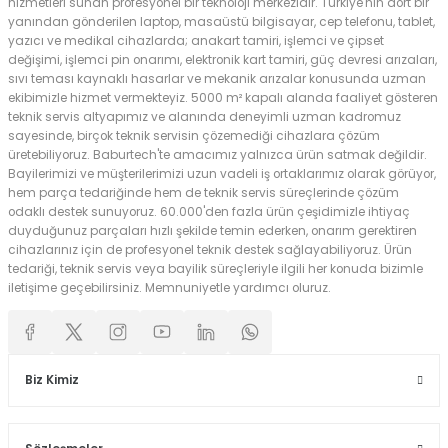
hizmetleri sunan profesyonel bir teknoloji merkezidir. Türkiye'nin dört bir
yanından gönderilen laptop, masaüstü bilgisayar, cep telefonu, tablet,
yazıcı ve medikal cihazlarda; anakart tamiri, işlemci ve çipset
değişimi, işlemci pin onarımı, elektronik kart tamiri, güç devresi arızaları,
sıvı teması kaynaklı hasarlar ve mekanik arızalar konusunda uzman
ekibimizle hizmet vermekteyiz. 5000 m² kapalı alanda faaliyet gösteren
teknik servis altyapımız ve alanında deneyimli uzman kadromuz
sayesinde, birçok teknik servisin çözemediği cihazlara çözüm
üretebiliyoruz. Baburtech'te amacımız yalnızca ürün satmak değildir.
Bayilerimizi ve müşterilerimizi uzun vadeli iş ortaklarımız olarak görüyor,
hem parça tedariğinde hem de teknik servis süreçlerinde çözüm
odaklı destek sunuyoruz. 60.000'den fazla ürün çeşidimizle ihtiyaç
duyduğunuz parçaları hızlı şekilde temin ederken, onarım gerektiren
cihazlarınız için de profesyonel teknik destek sağlayabiliyoruz. Ürün
tedariği, teknik servis veya bayilik süreçleriyle ilgili her konuda bizimle
iletişime geçebilirsiniz. Memnuniyetle yardımcı oluruz.
Biz Kimiz