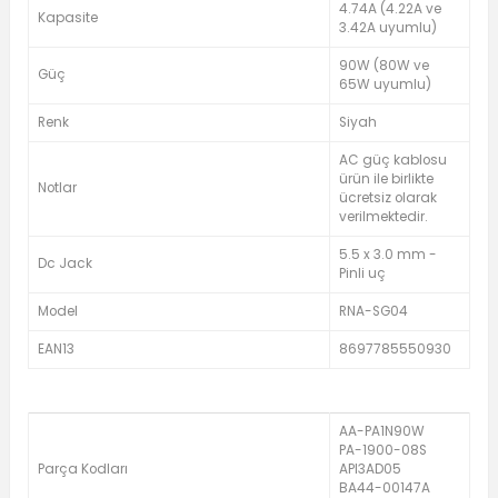
4.74A (4.22A ve
Kapasite
3.42A uyumlu)
90W (80W ve
Güç
65W uyumlu)
Renk
Siyah
AC güç kablosu
ürün ile birlikte
Notlar
ücretsiz olarak
verilmektedir.
5.5 x 3.0 mm -
Dc Jack
Pinli uç
Model
RNA-SG04
EAN13
8697785550930
AA-PA1N90W
PA-1900-08S
Parça Kodları
API3AD05
BA44-00147A