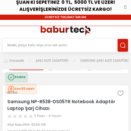
ŞUAN Kİ SEPETİNİZ 0 TL, 5000 TL VE ÜZERİ
ALIŞVERİŞLERİNİZDE ÜCRETSİZ KARGO!
ÜCRETSİZ TESLİMAT İMKANI
Anasayfa
ŞARJ ALETİ (ADAPTÖR)
SAMSUNG ŞARJ ALETİ (ADAPTÖR)
Stokta
Son 50 Adet!
RETRO
Samsung NP-R538-DS05TR Notebook Adaptör
Laptop Şarj Cihazı
0 Puan - 0 Yorum
Stok Kodu
RNA-SG04-139