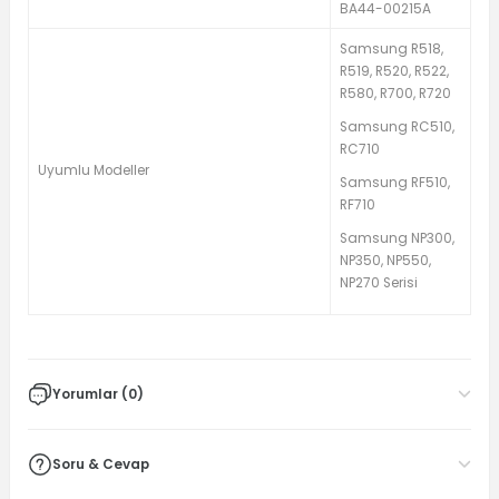
BA44-00215A
Samsung R518,
R519, R520, R522,
R580, R700, R720
Samsung RC510,
RC710
Uyumlu Modeller
Samsung RF510,
RF710
Samsung NP300,
NP350, NP550,
NP270 Serisi
Yorumlar (0)
Soru & Cevap