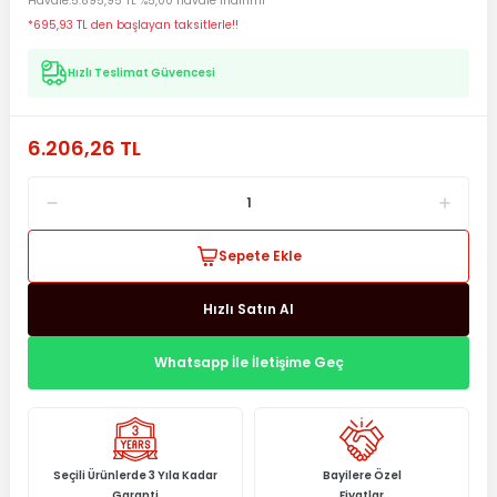
Havale
5.895,95 TL %5,00 havale indirimi
*695,93 TL den başlayan taksitlerle!!
Hızlı Teslimat Güvencesi
6.206,26 TL
Sepete Ekle
Hızlı Satın Al
Whatsapp İle İletişime Geç
Seçili Ürünlerde 3 Yıla Kadar
Bayilere Özel
Garanti
Fiyatlar