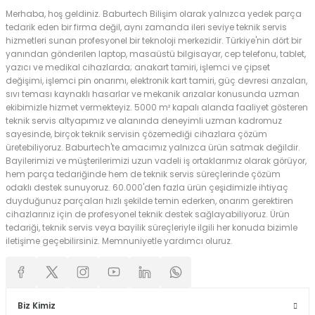
Merhaba, hoş geldiniz. Baburtech Bilişim olarak yalnızca yedek parça
tedarik eden bir firma değil, aynı zamanda ileri seviye teknik servis
hizmetleri sunan profesyonel bir teknoloji merkezidir. Türkiye'nin dört bir
yanından gönderilen laptop, masaüstü bilgisayar, cep telefonu, tablet,
yazıcı ve medikal cihazlarda; anakart tamiri, işlemci ve çipset
değişimi, işlemci pin onarımı, elektronik kart tamiri, güç devresi arızaları,
sıvı teması kaynaklı hasarlar ve mekanik arızalar konusunda uzman
ekibimizle hizmet vermekteyiz. 5000 m² kapalı alanda faaliyet gösteren
teknik servis altyapımız ve alanında deneyimli uzman kadromuz
sayesinde, birçok teknik servisin çözemediği cihazlara çözüm
üretebiliyoruz. Baburtech'te amacımız yalnızca ürün satmak değildir.
Bayilerimizi ve müşterilerimizi uzun vadeli iş ortaklarımız olarak görüyor,
hem parça tedariğinde hem de teknik servis süreçlerinde çözüm
odaklı destek sunuyoruz. 60.000'den fazla ürün çeşidimizle ihtiyaç
duyduğunuz parçaları hızlı şekilde temin ederken, onarım gerektiren
cihazlarınız için de profesyonel teknik destek sağlayabiliyoruz. Ürün
tedariği, teknik servis veya bayilik süreçleriyle ilgili her konuda bizimle
iletişime geçebilirsiniz. Memnuniyetle yardımcı oluruz.
Biz Kimiz