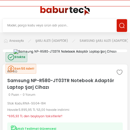
ÜCRETSİZ TESLİMAT İMKANI
KOŞULSUZ İADE HAKKI
SÜRDÜRÜLEBİLİR ÜRÜNLER
Anasayfa
ŞARJ ALETİ (ADAPTÖR)
SAMSUNG ŞARJ ALETİ (ADAPTÖR)
Stokta
Son 50 Adet!
RETRO
Samsung NP-R580-JT03TR Notebook Adaptör
Laptop Şarj Cihazı
0 Puan - 0 Yorum
Stok Kodu
RNA-SG04-184
Havale
5.895,95 TL %5,00 havale indirimi
*695,93 TL den başlayan taksitlerle!!
Hızlı Teslimat Güvencesi