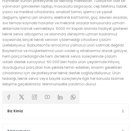
hizmetleri sunan profesyonel bir teknoloji merkezidir. Türkiye'nin dört bir
yanından gönderilen laptop, masaüstü bilgisayar, cep telefonu, tablet,
yazıcı ve medikal cihazlarda; anakart tamiri, işlemci ve çipset
değişimi, işlemci pin onarımı, elektronik kart tamiri, güç devresi arızaları,
sıvı teması kaynaklı hasarlar ve mekanik arızalar konusunda uzman
ekibimizle hizmet vermekteyiz. 5000 m² kapalı alanda faaliyet gösteren
teknik servis altyapımız ve alanında deneyimli uzman kadromuz
sayesinde, birçok teknik servisin çözemediği cihazlara çözüm
üretebiliyoruz. Baburtech'te amacımız yalnızca ürün satmak değildir.
Bayilerimizi ve müşterilerimizi uzun vadeli iş ortaklarımız olarak görüyor,
hem parça tedariğinde hem de teknik servis süreçlerinde çözüm
odaklı destek sunuyoruz. 60.000'den fazla ürün çeşidimizle ihtiyaç
duyduğunuz parçaları hızlı şekilde temin ederken, onarım gerektiren
cihazlarınız için de profesyonel teknik destek sağlayabiliyoruz. Ürün
tedariği, teknik servis veya bayilik süreçleriyle ilgili her konuda bizimle
iletişime geçebilirsiniz. Memnuniyetle yardımcı oluruz.
Biz Kimiz