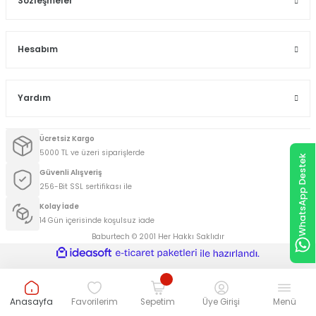
Sözleşmeler
Hesabım
Yardım
Ücretsiz Kargo
5000 TL ve üzeri siparişlerde
WhatsApp Destek
Güvenli Alışveriş
256-Bit SSL sertifikası ile
Kolay İade
14 Gün içerisinde koşulsuz iade
Baburtech © 2001 Her Hakkı Saklıdır
ideasoft
ile
e-
hazırlandı.
ticaret
paketleri
Anasayfa
Favorilerim
Sepetim
Üye Girişi
Menü