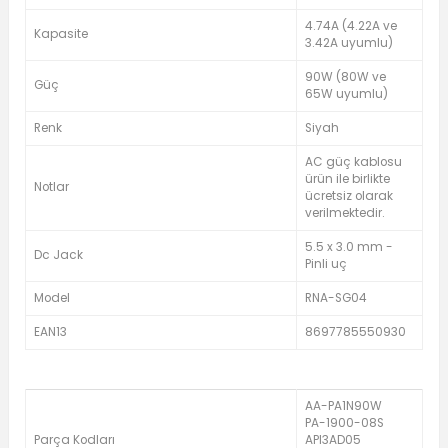
4.74A (4.22A ve
Kapasite
3.42A uyumlu)
90W (80W ve
Güç
65W uyumlu)
Renk
Siyah
AC güç kablosu
ürün ile birlikte
Notlar
ücretsiz olarak
verilmektedir.
5.5 x 3.0 mm -
Dc Jack
Pinli uç
Model
RNA-SG04
EAN13
8697785550930
AA-PA1N90W
PA-1900-08S
Parça Kodları
API3AD05