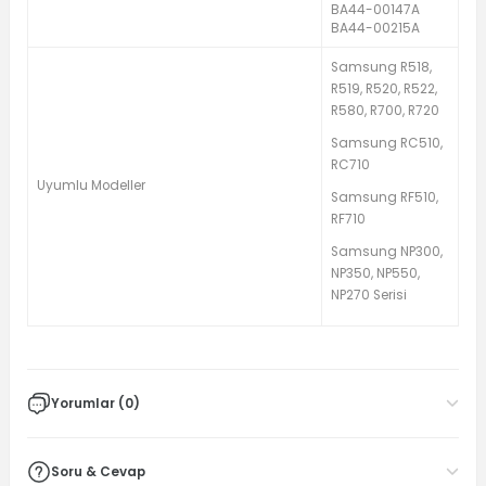
BA44-00147A
BA44-00215A
Samsung R518,
R519, R520, R522,
R580, R700, R720
Samsung RC510,
RC710
Uyumlu Modeller
Samsung RF510,
RF710
Samsung NP300,
NP350, NP550,
NP270 Serisi
Yorumlar (0)
Soru & Cevap