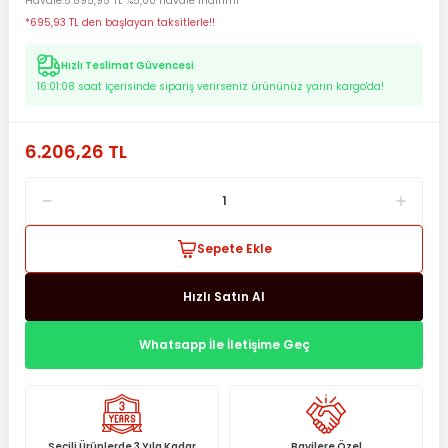
Havale
5.895,95 TL %5,00 havale indirimi
*695,93 TL den başlayan taksitlerle!!
Hızlı Teslimat Güvencesi
16:01:08
saat içerisinde sipariş verirseniz ürününüz yarın kargo'da!
6.206,26 TL
Sepete Ekle
Hızlı Satın Al
Whatsapp İle İletişime Geç
Seçili Ürünlerde 3 Yıla Kadar
Bayilere Özel