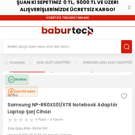
ŞUAN Kİ SEPETİNİZ 0 TL, 5000 TL VE ÜZERİ
ALIŞVERİŞLERİNİZDE ÜCRETSİZ KARGO!
ÜCRETSİZ TESLİMAT İMKANI
Anasayfa
ŞARJ ALETİ (ADAPTÖR)
SAMSUNG ŞARJ ALETİ (ADAPTÖR)
Stokta
Son 50 Adet!
RETRO
Samsung NP-R60XS01/XTR Notebook Adaptör
Laptop Şarj Cihazı
0 Puan - 0 Yorum
Stok Kodu
RNA-SG04-190