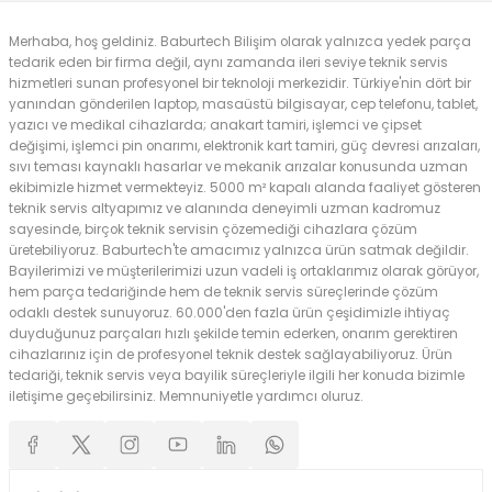
Merhaba, hoş geldiniz. Baburtech Bilişim olarak yalnızca yedek parça
tedarik eden bir firma değil, aynı zamanda ileri seviye teknik servis
hizmetleri sunan profesyonel bir teknoloji merkezidir. Türkiye'nin dört bir
yanından gönderilen laptop, masaüstü bilgisayar, cep telefonu, tablet,
yazıcı ve medikal cihazlarda; anakart tamiri, işlemci ve çipset
değişimi, işlemci pin onarımı, elektronik kart tamiri, güç devresi arızaları,
sıvı teması kaynaklı hasarlar ve mekanik arızalar konusunda uzman
ekibimizle hizmet vermekteyiz. 5000 m² kapalı alanda faaliyet gösteren
teknik servis altyapımız ve alanında deneyimli uzman kadromuz
sayesinde, birçok teknik servisin çözemediği cihazlara çözüm
üretebiliyoruz. Baburtech'te amacımız yalnızca ürün satmak değildir.
Bayilerimizi ve müşterilerimizi uzun vadeli iş ortaklarımız olarak görüyor,
hem parça tedariğinde hem de teknik servis süreçlerinde çözüm
odaklı destek sunuyoruz. 60.000'den fazla ürün çeşidimizle ihtiyaç
duyduğunuz parçaları hızlı şekilde temin ederken, onarım gerektiren
cihazlarınız için de profesyonel teknik destek sağlayabiliyoruz. Ürün
tedariği, teknik servis veya bayilik süreçleriyle ilgili her konuda bizimle
iletişime geçebilirsiniz. Memnuniyetle yardımcı oluruz.