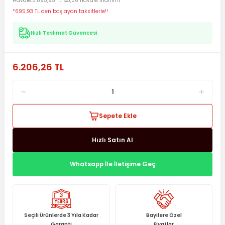
Havale
5.895,95 TL %5,00 havale indirimi
*695,93 TL den başlayan taksitlerle!!
Hızlı Teslimat Güvencesi
6.206,26 TL
Sepete Ekle
Hızlı Satın Al
Whatsapp İle İletişime Geç
Seçili Ürünlerde 3 Yıla Kadar
Bayilere Özel
Garanti
Fiyatlar