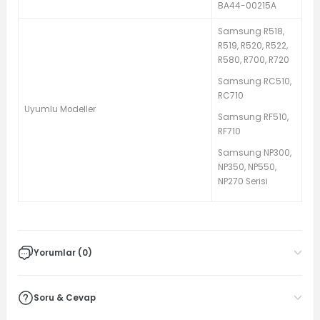
BA44-00215A
Samsung R518,
R519, R520, R522,
R580, R700, R720
Samsung RC510,
RC710
Uyumlu Modeller
Samsung RF510,
RF710
Samsung NP300,
NP350, NP550,
NP270 Serisi
Yorumlar (0)
Soru & Cevap