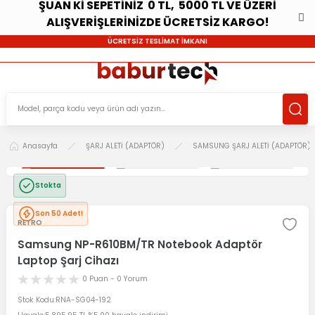
ŞUAN Kİ SEPETİNİZ 0 TL, 5000 TL VE ÜZERİ
ALIŞVERİŞLERİNİZDE ÜCRETSİZ KARGO!
ÜCRETSİZ TESLİMAT İMKANI
Anasayfa
ŞARJ ALETİ (ADAPTÖR)
SAMSUNG ŞARJ ALETİ (ADAPTÖR)
Stokta
Son 50 Adet!
RETRO
Samsung NP-R610BM/TR Notebook Adaptör
Laptop Şarj Cihazı
0 Puan - 0 Yorum
Stok Kodu
RNA-SG04-192