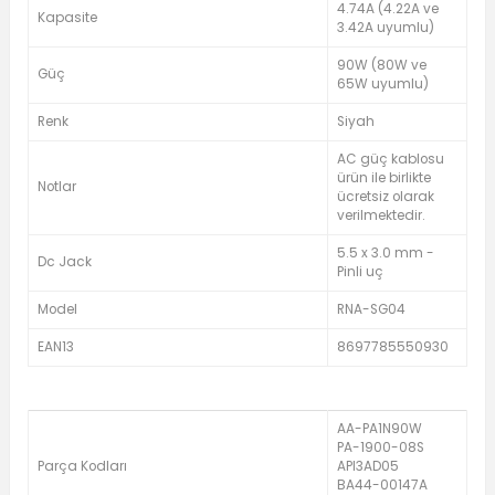
4.74A (4.22A ve
Kapasite
3.42A uyumlu)
90W (80W ve
Güç
65W uyumlu)
Renk
Siyah
AC güç kablosu
ürün ile birlikte
Notlar
ücretsiz olarak
verilmektedir.
5.5 x 3.0 mm -
Dc Jack
Pinli uç
Model
RNA-SG04
EAN13
8697785550930
AA-PA1N90W
PA-1900-08S
Parça Kodları
API3AD05
BA44-00147A