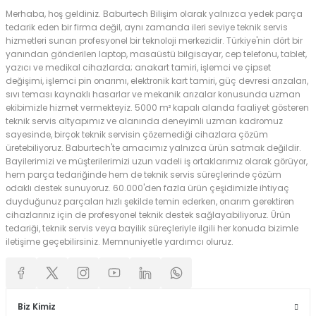
Merhaba, hoş geldiniz. Baburtech Bilişim olarak yalnızca yedek parça
tedarik eden bir firma değil, aynı zamanda ileri seviye teknik servis
hizmetleri sunan profesyonel bir teknoloji merkezidir. Türkiye'nin dört bir
yanından gönderilen laptop, masaüstü bilgisayar, cep telefonu, tablet,
yazıcı ve medikal cihazlarda; anakart tamiri, işlemci ve çipset
değişimi, işlemci pin onarımı, elektronik kart tamiri, güç devresi arızaları,
sıvı teması kaynaklı hasarlar ve mekanik arızalar konusunda uzman
ekibimizle hizmet vermekteyiz. 5000 m² kapalı alanda faaliyet gösteren
teknik servis altyapımız ve alanında deneyimli uzman kadromuz
sayesinde, birçok teknik servisin çözemediği cihazlara çözüm
üretebiliyoruz. Baburtech'te amacımız yalnızca ürün satmak değildir.
Bayilerimizi ve müşterilerimizi uzun vadeli iş ortaklarımız olarak görüyor,
hem parça tedariğinde hem de teknik servis süreçlerinde çözüm
odaklı destek sunuyoruz. 60.000'den fazla ürün çeşidimizle ihtiyaç
duyduğunuz parçaları hızlı şekilde temin ederken, onarım gerektiren
cihazlarınız için de profesyonel teknik destek sağlayabiliyoruz. Ürün
tedariği, teknik servis veya bayilik süreçleriyle ilgili her konuda bizimle
iletişime geçebilirsiniz. Memnuniyetle yardımcı oluruz.
Biz Kimiz