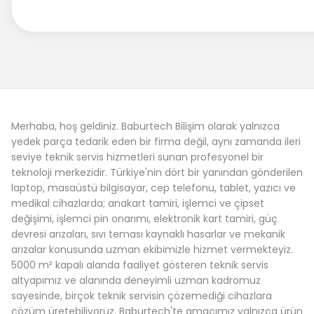
Merhaba, hoş geldiniz. Baburtech Bilişim olarak yalnızca
yedek parça tedarik eden bir firma değil, aynı zamanda ileri
seviye teknik servis hizmetleri sunan profesyonel bir
teknoloji merkezidir. Türkiye'nin dört bir yanından gönderilen
laptop, masaüstü bilgisayar, cep telefonu, tablet, yazıcı ve
medikal cihazlarda; anakart tamiri, işlemci ve çipset
değişimi, işlemci pin onarımı, elektronik kart tamiri, güç
devresi arızaları, sıvı teması kaynaklı hasarlar ve mekanik
arızalar konusunda uzman ekibimizle hizmet vermekteyiz.
5000 m² kapalı alanda faaliyet gösteren teknik servis
altyapımız ve alanında deneyimli uzman kadromuz
sayesinde, birçok teknik servisin çözemediği cihazlara
çözüm üretebiliyoruz. Baburtech'te amacımız yalnızca ürün