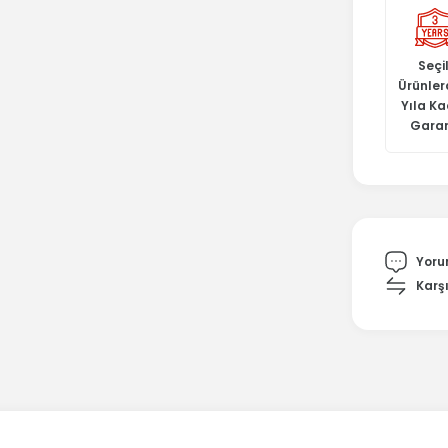
Seçil
Ürünler
Yıla K
Garan
Yoru
Karşı