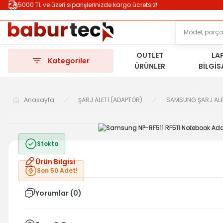
5000 TL ve üzeri siparişlerinizde kargo ücretsiz!
OUTLET
LA
Kategoriler
ÜRÜNLER
BİLGİ
Anasayfa
ŞARJ ALETİ (ADAPTÖR)
SAMSUNG ŞARJ ALE
Stokta
Ürün Bilgisi
Son 50 Adet!
Yorumlar (0)