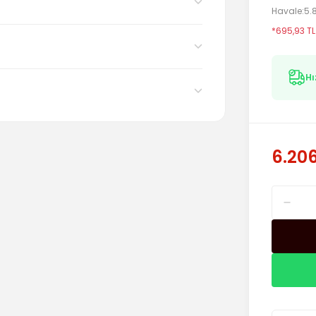
Havale
5.
*695,93 TL
Hı
6.206