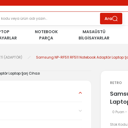
ÜCRETSİZ TESLİMAT İMKANI
KOŞULSUZ İADE
HAKKI
SÜRDÜRÜLEBİLİR ÜRÜNLER
Ara
PTOP
NOTEBOOK
MASAÜSTÜ
SAYARLAR
PARÇA
BİLGİSAYARLAR
Tİ (ADAPTÖR)
Samsung NP-RF511 RF511 Notebook Adaptör Laptop Şa
RETRO
Samsu
Laptop
0 Puan -
Stok Kodu