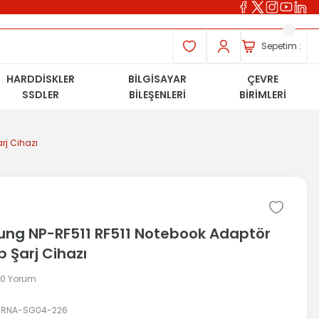
Sepetim :
HARDDİSKLER
BİLGİSAYAR
ÇEVRE
SSDLER
BİLEŞENLERİ
BİRİMLERİ
rj Cihazı
ng NP-RF511 RF511 Notebook Adaptör
 Şarj Cihazı
 0 Yorum
RNA-SG04-226