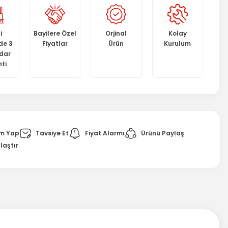
i
Bayilere Özel
Orjinal
Kolay
de 3
Fiyatlar
Ürün
Kurulum
adar
ti
m Yap
Tavsiye Et
Fiyat Alarmı
Ürünü Paylaş
laştır