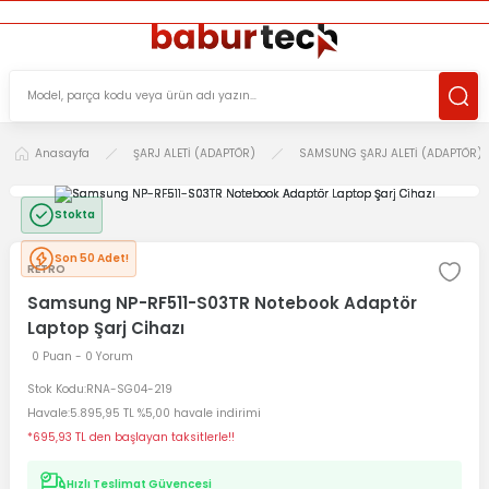
ÜCRETSİZ TESLİMAT İMKANI
KOŞULSUZ İADE HAKKI
SÜRDÜRÜLEBİLİR ÜRÜNLER
Anasayfa
ŞARJ ALETİ (ADAPTÖR)
SAMSUNG ŞARJ ALETİ (ADAPTÖR)
Stokta
Son 50 Adet!
RETRO
Samsung NP-RF511-S03TR Notebook Adaptör
Laptop Şarj Cihazı
0 Puan - 0 Yorum
Stok Kodu
RNA-SG04-219
Havale
5.895,95 TL %5,00 havale indirimi
*695,93 TL den başlayan taksitlerle!!
Hızlı Teslimat Güvencesi