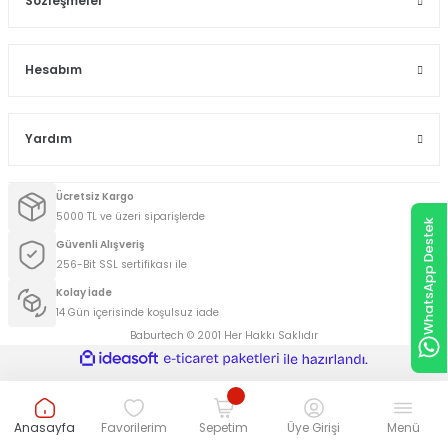
Sözleşmeler
Hesabım
Yardım
Ücretsiz Kargo
5000 TL ve üzeri siparişlerde
WhatsApp Destek
Güvenli Alışveriş
256-Bit SSL sertifikası ile
Kolay İade
14 Gün içerisinde koşulsuz iade
Baburtech © 2001 Her Hakkı Saklıdır
ideasoft
ile
e-
hazırlandı.
ticaret
paketleri
Anasayfa
Favorilerim
Sepetim
Üye Girişi
Menü