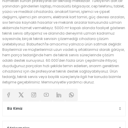
hizmetleri sunan profesyonel bir teknoloji merkezidir. Türkiye'nin dört bir
yanından gönderilen laptop, masaüstü bilgisayar, cep telefonu, tablet,
yazıcı ve medikal cihazlarda; anakart tamiri, işlemci ve çipset
değişimi, işlemci pin onarımı, elektronik kart tamiri, güç devresi arızaları,
sıvı teması kaynaklı hasarlar ve mekanik arızalar konusunda uzman
ekibimizle hizmet vermekteyiz. 5000 m² kapalı alanda faaliyet gösteren
teknik servis altyapımız ve alanında deneyimli uzman kadromuz
sayesinde, birçok teknik servisin çözemediği cihazlara çözüm
üretebiliyoruz. Baburtech'te amacımız yalnızca ürün satmak değildir.
Bayilerimizi ve müşterilerimizi uzun vadeli iş ortaklarımız olarak görüyor,
hem parça tedariğinde hem de teknik servis süreçlerinde çözüm
odaklı destek sunuyoruz. 60.000'den fazla ürün çeşidimizle ihtiyaç
duyduğunuz parçaları hızlı şekilde temin ederken, onarım gerektiren
cihazlarınız için de profesyonel teknik destek sağlayabiliyoruz. Ürün
tedariği, teknik servis veya bayilik süreçleriyle ilgili her konuda bizimle
iletişime geçebilirsiniz. Memnuniyetle yardımcı oluruz.
Biz Kimiz