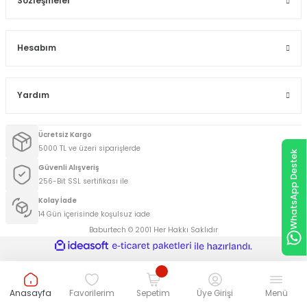
Sözleşmeler
Hesabım
Yardım
Ücretsiz Kargo
5000 TL ve üzeri siparişlerde
WhatsApp Destek
Güvenli Alışveriş
256-Bit SSL sertifikası ile
Kolay İade
14 Gün içerisinde koşulsuz iade
Baburtech © 2001 Her Hakkı Saklıdır
ideasoft
ile
e-
hazırlandı.
ticaret
paketleri
Anasayfa
Favorilerim
Sepetim
Üye Girişi
Menü