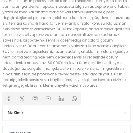
hizmetleri sunan profesyonel bir teknoloji merkezidir. Türkiye'nin dört bir
yanından gönderilen laptop, masaüstü bilgisayar, cep telefonu, tablet,
yazıcı ve medikal cihazlarda; anakart tamiri, işlemci ve çipset
değişimi, işlemci pin onarımı, elektronik kart tamiri, güç devresi arızaları,
sıvı teması kaynaklı hasarlar ve mekanik arızalar konusunda uzman
ekibimizle hizmet vermekteyiz. 5000 m² kapalı alanda faaliyet gösteren
teknik servis altyapımız ve alanında deneyimli uzman kadromuz
sayesinde, birçok teknik servisin çözemediği cihazlara çözüm
üretebiliyoruz. Baburtech'te amacımız yalnızca ürün satmak değildir.
Bayilerimizi ve müşterilerimizi uzun vadeli iş ortaklarımız olarak görüyor,
hem parça tedariğinde hem de teknik servis süreçlerinde çözüm
odaklı destek sunuyoruz. 60.000'den fazla ürün çeşidimizle ihtiyaç
duyduğunuz parçaları hızlı şekilde temin ederken, onarım gerektiren
cihazlarınız için de profesyonel teknik destek sağlayabiliyoruz. Ürün
tedariği, teknik servis veya bayilik süreçleriyle ilgili her konuda bizimle
iletişime geçebilirsiniz. Memnuniyetle yardımcı oluruz.
Biz Kimiz