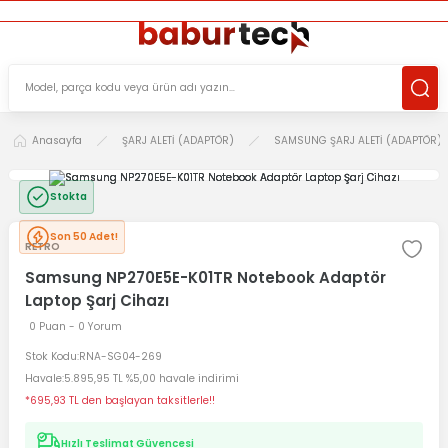
ÜCRETSİZ TESLİMAT İMKANI
KOŞULSUZ İADE HAKKI
SÜRDÜRÜLEBİLİR ÜRÜNLER
Anasayfa
ŞARJ ALETİ (ADAPTÖR)
SAMSUNG ŞARJ ALETİ (ADAPTÖR)
Stokta
Son 50 Adet!
RETRO
Samsung NP270E5E-K01TR Notebook Adaptör
Laptop Şarj Cihazı
0 Puan - 0 Yorum
Stok Kodu
RNA-SG04-269
Havale
5.895,95 TL %5,00 havale indirimi
*695,93 TL den başlayan taksitlerle!!
Hızlı Teslimat Güvencesi