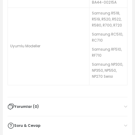
BA44-00215A
Samsung R518,
R519, R520, R522,
R580, R700, R720
Samsung RC510,
RC710
Uyumlu Modeller
Samsung RF510,
RF710
Samsung NP300,
NP350, NP550,
NP270 Serisi
Yorumlar (0)
Soru & Cevap