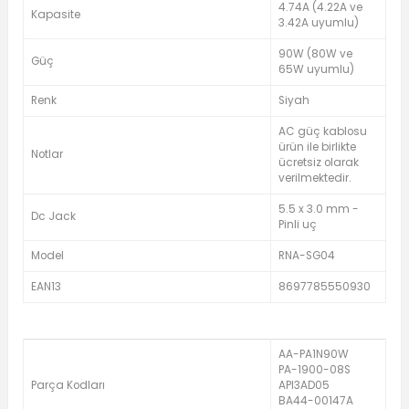
4.74A (4.22A ve
Kapasite
3.42A uyumlu)
90W (80W ve
Güç
65W uyumlu)
Renk
Siyah
AC güç kablosu
ürün ile birlikte
Notlar
ücretsiz olarak
verilmektedir.
5.5 x 3.0 mm -
Dc Jack
Pinli uç
Model
RNA-SG04
EAN13
8697785550930
AA-PA1N90W
PA-1900-08S
Parça Kodları
API3AD05
BA44-00147A