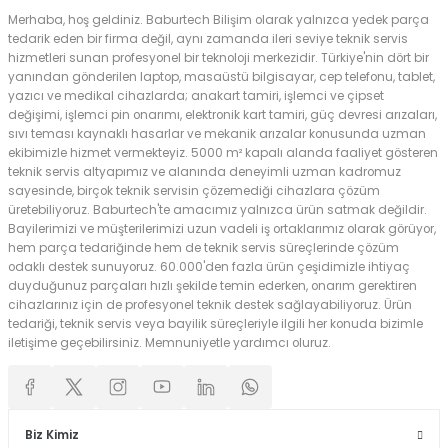
Merhaba, hoş geldiniz. Baburtech Bilişim olarak yalnızca yedek parça
tedarik eden bir firma değil, aynı zamanda ileri seviye teknik servis
hizmetleri sunan profesyonel bir teknoloji merkezidir. Türkiye'nin dört bir
yanından gönderilen laptop, masaüstü bilgisayar, cep telefonu, tablet,
yazıcı ve medikal cihazlarda; anakart tamiri, işlemci ve çipset
değişimi, işlemci pin onarımı, elektronik kart tamiri, güç devresi arızaları,
sıvı teması kaynaklı hasarlar ve mekanik arızalar konusunda uzman
ekibimizle hizmet vermekteyiz. 5000 m² kapalı alanda faaliyet gösteren
teknik servis altyapımız ve alanında deneyimli uzman kadromuz
sayesinde, birçok teknik servisin çözemediği cihazlara çözüm
üretebiliyoruz. Baburtech'te amacımız yalnızca ürün satmak değildir.
Bayilerimizi ve müşterilerimizi uzun vadeli iş ortaklarımız olarak görüyor,
hem parça tedariğinde hem de teknik servis süreçlerinde çözüm
odaklı destek sunuyoruz. 60.000'den fazla ürün çeşidimizle ihtiyaç
duyduğunuz parçaları hızlı şekilde temin ederken, onarım gerektiren
cihazlarınız için de profesyonel teknik destek sağlayabiliyoruz. Ürün
tedariği, teknik servis veya bayilik süreçleriyle ilgili her konuda bizimle
iletişime geçebilirsiniz. Memnuniyetle yardımcı oluruz.
Biz Kimiz