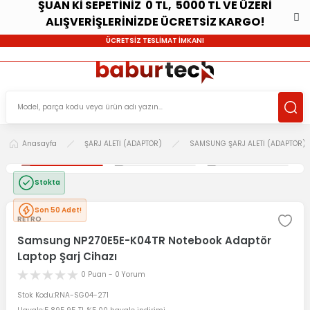
ŞUAN Kİ SEPETİNİZ 0 TL, 5000 TL VE ÜZERİ
ALIŞVERİŞLERİNİZDE ÜCRETSİZ KARGO!
ÜCRETSİZ TESLİMAT İMKANI
Anasayfa
ŞARJ ALETİ (ADAPTÖR)
SAMSUNG ŞARJ ALETİ (ADAPTÖR)
Stokta
Son 50 Adet!
RETRO
Samsung NP270E5E-K04TR Notebook Adaptör
Laptop Şarj Cihazı
0 Puan - 0 Yorum
Stok Kodu
RNA-SG04-271