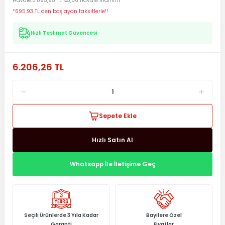
Havale
5.895,95 TL %5,00 havale indirimi
*695,93 TL den başlayan taksitlerle!!
Hızlı Teslimat Güvencesi
6.206,26 TL
Sepete Ekle
Hızlı Satın Al
Whatsapp İle İletişime Geç
Seçili Ürünlerde 3 Yıla Kadar
Bayilere Özel
Garanti
Fiyatlar