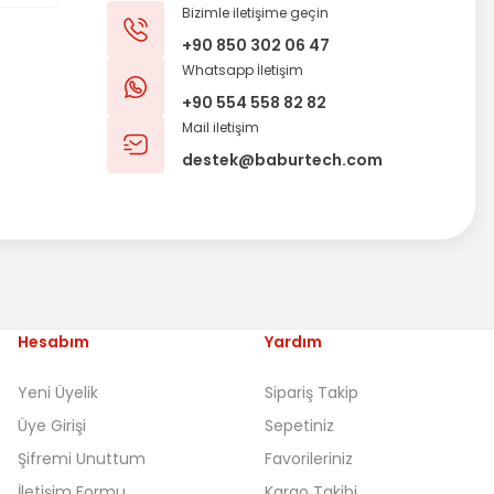
Bizimle iletişime geçin
+90 850 302 06 47
Whatsapp İletişim
+90 554 558 82 82
Mail iletişim
destek@baburtech.com
Hesabım
Yardım
Yeni Üyelik
Sipariş Takip
Üye Girişi
Sepetiniz
Şifremi Unuttum
Favorileriniz
İletişim Formu
Kargo Takibi