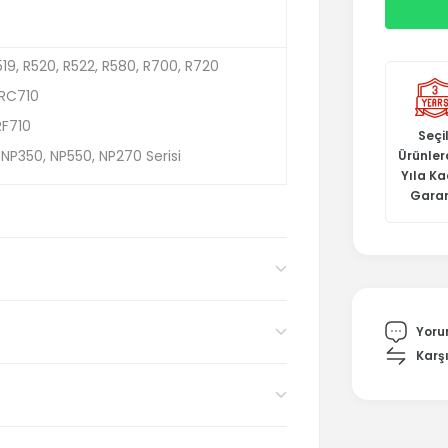
19, R520, R522, R580, R700, R720
RC710
RF710
Seçil
P350, NP550, NP270 Serisi
Ürünler
Yıla K
Garan
Yoru
Karşı