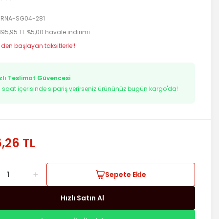
RNA-SG04-281
895,95 TL %5,00 havale indirimi
 den başlayan taksitlerle!!
zlı Teslimat Güvencesi
5
saat içerisinde sipariş verirseniz ürününüz bugün kargo'da!
,26 TL
Sepete Ekle
Hızlı Satın Al