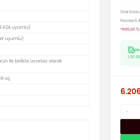
Stok Kodu
Havale
5.
 3.42A uyumlu)
*695,93 TL
W uyumlu)
Hı
1:30:3
n ile birlikte ücretsiz olarak
li uç
6.206