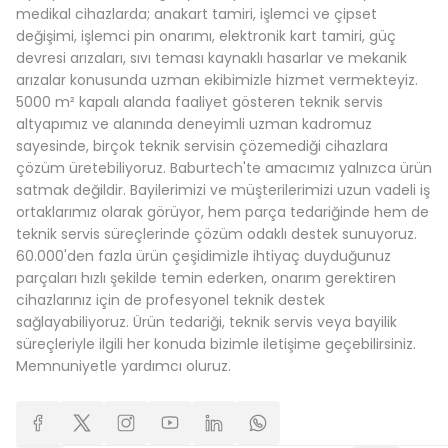
medikal cihazlarda; anakart tamiri, işlemci ve çipset
değişimi, işlemci pin onarımı, elektronik kart tamiri, güç
devresi arızaları, sıvı teması kaynaklı hasarlar ve mekanik
arızalar konusunda uzman ekibimizle hizmet vermekteyiz.
5000 m² kapalı alanda faaliyet gösteren teknik servis
altyapımız ve alanında deneyimli uzman kadromuz
sayesinde, birçok teknik servisin çözemediği cihazlara
çözüm üretebiliyoruz. Baburtech'te amacımız yalnızca ürün
satmak değildir. Bayilerimizi ve müşterilerimizi uzun vadeli iş
ortaklarımız olarak görüyor, hem parça tedariğinde hem de
teknik servis süreçlerinde çözüm odaklı destek sunuyoruz.
60.000'den fazla ürün çeşidimizle ihtiyaç duyduğunuz
parçaları hızlı şekilde temin ederken, onarım gerektiren
cihazlarınız için de profesyonel teknik destek
sağlayabiliyoruz. Ürün tedariği, teknik servis veya bayilik
süreçleriyle ilgili her konuda bizimle iletişime geçebilirsiniz.
Memnuniyetle yardımcı oluruz.