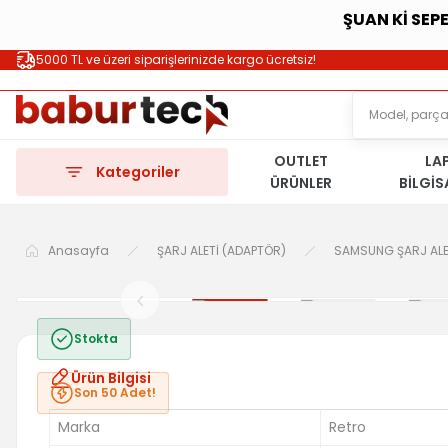
ŞUAN Kİ SEP
5000 TL ve üzeri siparişlerinizde kargo ücretsiz!
OUTLET
LA
Kategoriler
ÜRÜNLER
BİLGİ
Anasayfa
ŞARJ ALETİ (ADAPTÖR)
SAMSUNG ŞARJ ALE
Stokta
Ürün Bilgisi
Son 50 Adet!
Marka
Retro