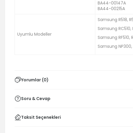
BA44-00147A
BA44-00215A
Samsung R518, R5
Samsung RC510, 
Uyumlu Modeller
Samsung RF510, 
Samsung NP300, N
Yorumlar (0)
Soru & Cevap
Taksit Seçenekleri