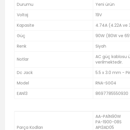
Durumu
Yeni ürün
Voltaj
19V
Kapasite
4.74A (4.22A ve
Güç
90W (80W ve 65
Renk
Siyah
AC güç kablosu ürü
Notlar
verilmektedir.
Dc Jack
5.5 x 3.0 mm - Pin
Model
RNA-SG04
EAN13
8697785550930
AA-PA1N90W
PA-1900-08S
Parça Kodları
API3AD05