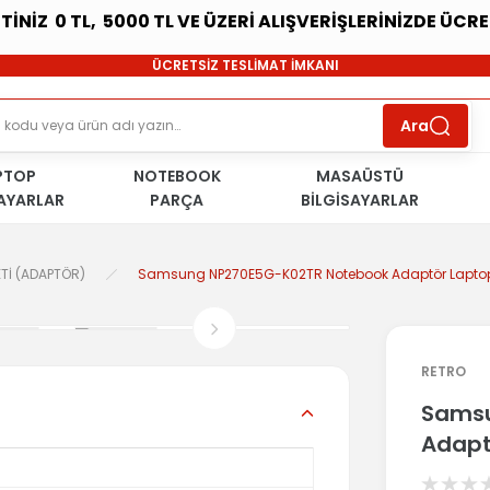
ETİNİZ 0 TL, 5000 TL VE ÜZERİ ALIŞVERİŞLERİNİZDE ÜCR
SÜRDÜRÜLEBİLİR ÜRÜNLER
ÜCRETSİZ TESLİMAT İMKANI
KOŞULSUZ İADE HAKKI
SÜRDÜRÜLEBİLİR ÜRÜNLER
Ara
ÜCRETSİZ TESLİMAT İMKANI
KOŞULSUZ İADE HAKKI
PTOP
NOTEBOOK
SÜRDÜRÜLEBİLİR ÜRÜNLER
MASAÜSTÜ
SAYARLAR
PARÇA
BİLGİSAYARLAR
Tİ (ADAPTÖR)
Samsung NP270E5G-K02TR Notebook Adaptör Laptop 
RETRO
Samsu
Adapt