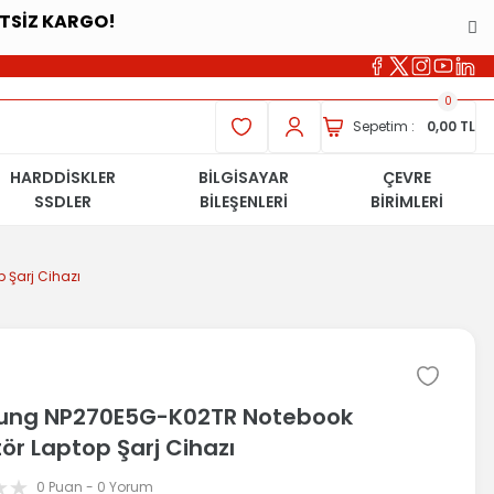
ETSİZ KARGO!
0
Sepetim :
0,00 TL
HARDDİSKLER
BİLGİSAYAR
ÇEVRE
SSDLER
BİLEŞENLERİ
BİRİMLERİ
Şarj Cihazı
ng NP270E5G-K02TR Notebook
ör Laptop Şarj Cihazı
0 Puan - 0 Yorum