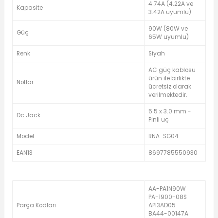
4.74A (4.22A ve
Kapasite
3.42A uyumlu)
90W (80W ve
Güç
65W uyumlu)
Renk
Siyah
AC güç kablosu
ürün ile birlikte
Notlar
ücretsiz olarak
verilmektedir.
5.5 x 3.0 mm -
Dc Jack
Pinli uç
Model
RNA-SG04
EAN13
8697785550930
AA-PA1N90W
PA-1900-08S
Parça Kodları
API3AD05
BA44-00147A