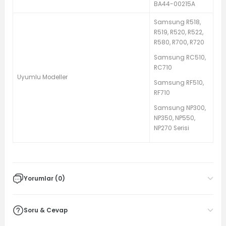
BA44-00215A
Samsung R518,
R519, R520, R522,
R580, R700, R720
Samsung RC510,
RC710
Uyumlu Modeller
Samsung RF510,
RF710
Samsung NP300,
NP350, NP550,
NP270 Serisi
Yorumlar (0)
Soru & Cevap