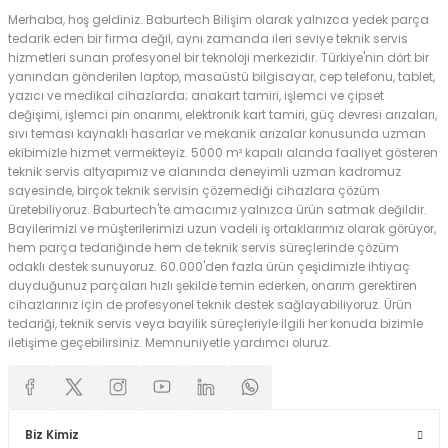
Merhaba, hoş geldiniz. Baburtech Bilişim olarak yalnızca yedek parça
tedarik eden bir firma değil, aynı zamanda ileri seviye teknik servis
hizmetleri sunan profesyonel bir teknoloji merkezidir. Türkiye'nin dört bir
yanından gönderilen laptop, masaüstü bilgisayar, cep telefonu, tablet,
yazıcı ve medikal cihazlarda; anakart tamiri, işlemci ve çipset
değişimi, işlemci pin onarımı, elektronik kart tamiri, güç devresi arızaları,
sıvı teması kaynaklı hasarlar ve mekanik arızalar konusunda uzman
ekibimizle hizmet vermekteyiz. 5000 m² kapalı alanda faaliyet gösteren
teknik servis altyapımız ve alanında deneyimli uzman kadromuz
sayesinde, birçok teknik servisin çözemediği cihazlara çözüm
üretebiliyoruz. Baburtech'te amacımız yalnızca ürün satmak değildir.
Bayilerimizi ve müşterilerimizi uzun vadeli iş ortaklarımız olarak görüyor,
hem parça tedariğinde hem de teknik servis süreçlerinde çözüm
odaklı destek sunuyoruz. 60.000'den fazla ürün çeşidimizle ihtiyaç
duyduğunuz parçaları hızlı şekilde temin ederken, onarım gerektiren
cihazlarınız için de profesyonel teknik destek sağlayabiliyoruz. Ürün
tedariği, teknik servis veya bayilik süreçleriyle ilgili her konuda bizimle
iletişime geçebilirsiniz. Memnuniyetle yardımcı oluruz.
Biz Kimiz