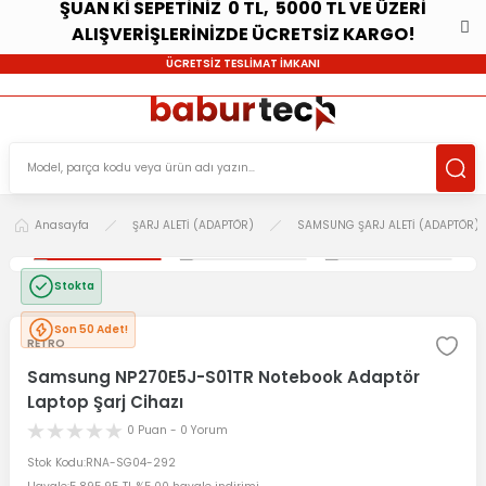
ŞUAN Kİ SEPETİNİZ 0 TL, 5000 TL VE ÜZERİ
ALIŞVERİŞLERİNİZDE ÜCRETSİZ KARGO!
ÜCRETSİZ TESLİMAT İMKANI
Anasayfa
ŞARJ ALETİ (ADAPTÖR)
SAMSUNG ŞARJ ALETİ (ADAPTÖR)
Stokta
Son 50 Adet!
RETRO
Samsung NP270E5J-S01TR Notebook Adaptör
Laptop Şarj Cihazı
0 Puan - 0 Yorum
Stok Kodu
RNA-SG04-292