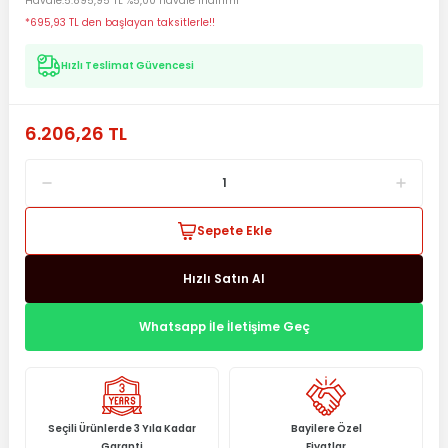
Havale
5.895,95 TL %5,00 havale indirimi
*695,93 TL den başlayan taksitlerle!!
Hızlı Teslimat Güvencesi
6.206,26 TL
Sepete Ekle
Hızlı Satın Al
Whatsapp İle İletişime Geç
Seçili Ürünlerde 3 Yıla Kadar
Bayilere Özel
Garanti
Fiyatlar