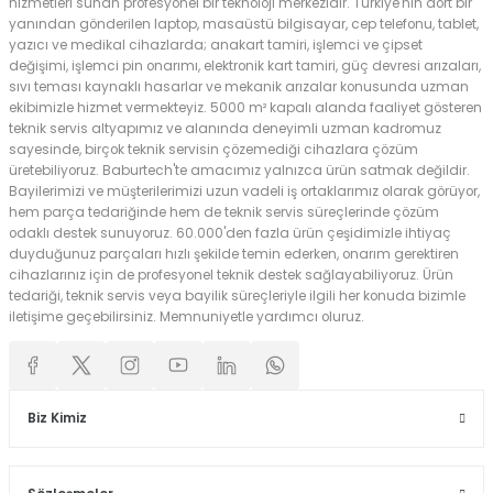
hizmetleri sunan profesyonel bir teknoloji merkezidir. Türkiye'nin dört bir
yanından gönderilen laptop, masaüstü bilgisayar, cep telefonu, tablet,
yazıcı ve medikal cihazlarda; anakart tamiri, işlemci ve çipset
değişimi, işlemci pin onarımı, elektronik kart tamiri, güç devresi arızaları,
sıvı teması kaynaklı hasarlar ve mekanik arızalar konusunda uzman
ekibimizle hizmet vermekteyiz. 5000 m² kapalı alanda faaliyet gösteren
teknik servis altyapımız ve alanında deneyimli uzman kadromuz
sayesinde, birçok teknik servisin çözemediği cihazlara çözüm
üretebiliyoruz. Baburtech'te amacımız yalnızca ürün satmak değildir.
Bayilerimizi ve müşterilerimizi uzun vadeli iş ortaklarımız olarak görüyor,
hem parça tedariğinde hem de teknik servis süreçlerinde çözüm
odaklı destek sunuyoruz. 60.000'den fazla ürün çeşidimizle ihtiyaç
duyduğunuz parçaları hızlı şekilde temin ederken, onarım gerektiren
cihazlarınız için de profesyonel teknik destek sağlayabiliyoruz. Ürün
tedariği, teknik servis veya bayilik süreçleriyle ilgili her konuda bizimle
iletişime geçebilirsiniz. Memnuniyetle yardımcı oluruz.
Biz Kimiz