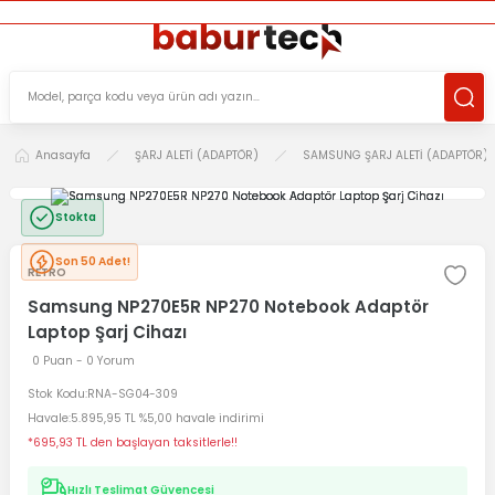
ÜCRETSİZ TESLİMAT İMKANI
KOŞULSUZ İADE HAKKI
SÜRDÜRÜLEBİLİR ÜRÜNLER
Anasayfa
ŞARJ ALETİ (ADAPTÖR)
SAMSUNG ŞARJ ALETİ (ADAPTÖR)
Stokta
Son 50 Adet!
RETRO
Samsung NP270E5R NP270 Notebook Adaptör
Laptop Şarj Cihazı
0 Puan - 0 Yorum
Stok Kodu
RNA-SG04-309
Havale
5.895,95 TL %5,00 havale indirimi
*695,93 TL den başlayan taksitlerle!!
Hızlı Teslimat Güvencesi