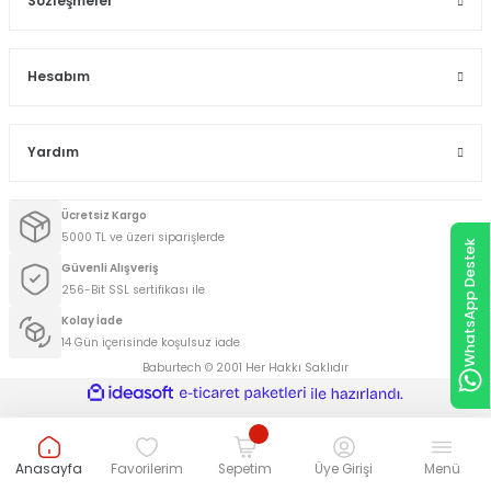
Sözleşmeler
Hesabım
Yardım
Ücretsiz Kargo
5000 TL ve üzeri siparişlerde
WhatsApp Destek
Güvenli Alışveriş
256-Bit SSL sertifikası ile
Kolay İade
14 Gün içerisinde koşulsuz iade
Baburtech © 2001 Her Hakkı Saklıdır
ideasoft
ile
e-
hazırlandı.
ticaret
paketleri
Anasayfa
Favorilerim
Sepetim
Üye Girişi
Menü