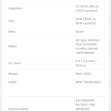
4.74A (4.22A ve
Kapasite
3.42A uyumlu)
90W (80W ve
Güç
65W uyumlu)
Renk
Siyah
AC güç kablosu
ürün ile birlikte
Notlar
ücretsiz olarak
verilmektedir.
5.5 x 3.0 mm -
Dc Jack
Pinli uç
Model
RNA-SG04
EAN13
8697785550930
AA-PA1N90W
PA-1900-08S
Parça Kodları
API3AD05