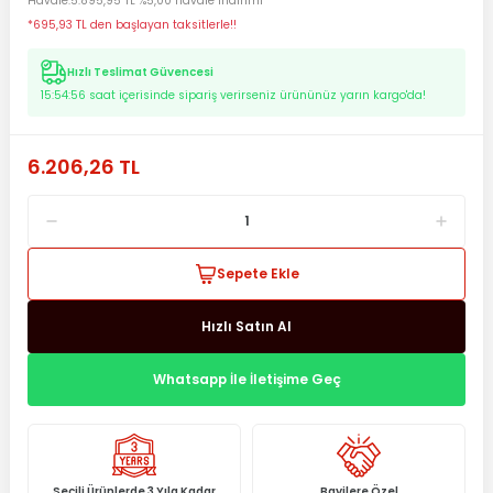
Havale
5.895,95 TL %5,00 havale indirimi
*695,93 TL den başlayan taksitlerle!!
Hızlı Teslimat Güvencesi
15:54:56
saat içerisinde sipariş verirseniz ürününüz yarın kargo'da!
6.206,26 TL
Sepete Ekle
Hızlı Satın Al
Whatsapp İle İletişime Geç
Seçili Ürünlerde 3 Yıla Kadar
Bayilere Özel