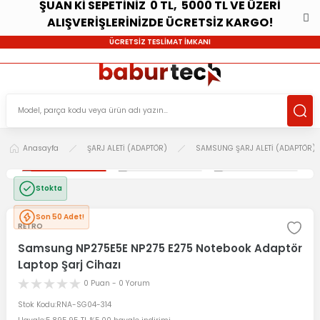
ŞUAN Kİ SEPETİNİZ 0 TL, 5000 TL VE ÜZERİ
ALIŞVERİŞLERİNİZDE ÜCRETSİZ KARGO!
ÜCRETSİZ TESLİMAT İMKANI
Anasayfa
ŞARJ ALETİ (ADAPTÖR)
SAMSUNG ŞARJ ALETİ (ADAPTÖR)
Stokta
Son 50 Adet!
RETRO
Samsung NP275E5E NP275 E275 Notebook Adaptör
Laptop Şarj Cihazı
0 Puan - 0 Yorum
Stok Kodu
RNA-SG04-314