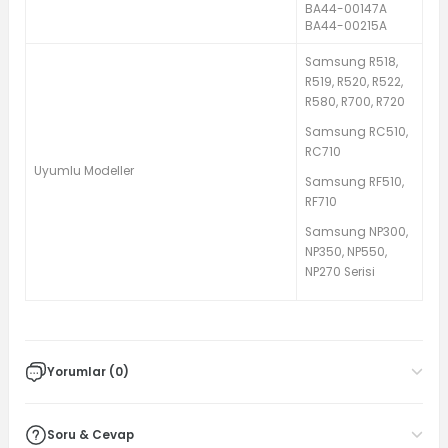
BA44-00147A
BA44-00215A
Samsung R518,
R519, R520, R522,
R580, R700, R720
Samsung RC510,
RC710
Uyumlu Modeller
Samsung RF510,
RF710
Samsung NP300,
NP350, NP550,
NP270 Serisi
Yorumlar (0)
Soru & Cevap