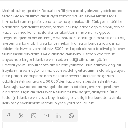
Merhaba, hoş geldiniz. Baburtech Bilişim olarak yalnızca yedek parça
tedarik eden bir firma değil, aynı zamanda ileri seviye teknik servis
hizmetleri sunan profesyonel bir teknoloji merkezidir. Türkiye'nin dört bir
yanından gönderilen laptop, masaüstü bilgisayar, cep telefonu, tablet,
yazıcı ve medikal cihazlarda; anakart tamiri, işlemci ve çipset
değişimi, işlemci pin onarımı, elektronik kart tamiri, güç devresi arızaları,
sıvı teması kaynaklı hasarlar ve mekanik arızalar konusunda uzman
ekibimizle hizmet vermekteyiz. 5000 m² kapalı alanda faaliyet gösteren
teknik servis altyapımız ve alanında deneyimli uzman kadromuz
sayesinde, birçok teknik servisin çözemediği cihazlara çözüm
üretebiliyoruz. Baburtech'te amacımız yalnızca ürün satmak değildir.
Bayilerimizi ve müşterilerimizi uzun vadeli iş ortaklarımız olarak görüyor,
hem parça tedariğinde hem de teknik servis süreçlerinde çözüm
odaklı destek sunuyoruz. 60.000'den fazla ürün çeşidimizle ihtiyaç
duyduğunuz parçaları hızlı şekilde temin ederken, onarım gerektiren
cihazlarınız için de profesyonel teknik destek sağlayabiliyoruz. Ürün
tedariği, teknik servis veya bayilik süreçleriyle ilgili her konuda bizimle
iletişime geçebilirsiniz. Memnuniyetle yardımcı oluruz.