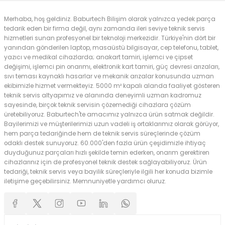
Merhaba, hoş geldiniz. Baburtech Bilişim olarak yalnızca yedek parça
tedarik eden bir firma değil, aynı zamanda ileri seviye teknik servis
hizmetleri sunan profesyonel bir teknoloji merkezidir. Türkiye'nin dört bir
yanından gönderilen laptop, masaüstü bilgisayar, cep telefonu, tablet,
yazıcı ve medikal cihazlarda; anakart tamiri, işlemci ve çipset
değişimi, işlemci pin onarımı, elektronik kart tamiri, güç devresi arızaları,
sıvı teması kaynaklı hasarlar ve mekanik arızalar konusunda uzman
ekibimizle hizmet vermekteyiz. 5000 m² kapalı alanda faaliyet gösteren
teknik servis altyapımız ve alanında deneyimli uzman kadromuz
sayesinde, birçok teknik servisin çözemediği cihazlara çözüm
üretebiliyoruz. Baburtech'te amacımız yalnızca ürün satmak değildir.
Bayilerimizi ve müşterilerimizi uzun vadeli iş ortaklarımız olarak görüyor,
hem parça tedariğinde hem de teknik servis süreçlerinde çözüm
odaklı destek sunuyoruz. 60.000'den fazla ürün çeşidimizle ihtiyaç
duyduğunuz parçaları hızlı şekilde temin ederken, onarım gerektiren
cihazlarınız için de profesyonel teknik destek sağlayabiliyoruz. Ürün
tedariği, teknik servis veya bayilik süreçleriyle ilgili her konuda bizimle
iletişime geçebilirsiniz. Memnuniyetle yardımcı oluruz.