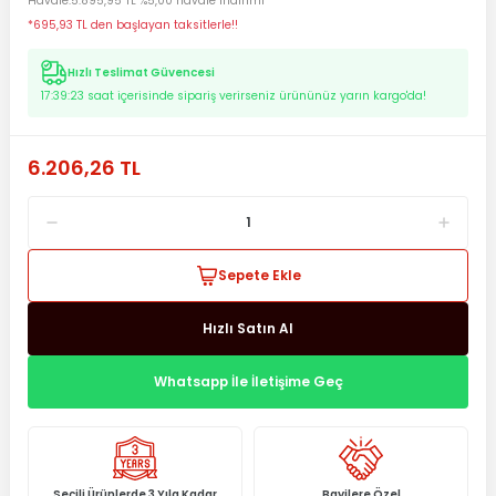
Havale
5.895,95 TL %5,00 havale indirimi
*695,93 TL den başlayan taksitlerle!!
Hızlı Teslimat Güvencesi
17:39:23
saat içerisinde sipariş verirseniz ürününüz yarın kargo'da!
6.206,26 TL
Sepete Ekle
Hızlı Satın Al
Whatsapp İle İletişime Geç
Seçili Ürünlerde 3 Yıla Kadar
Bayilere Özel