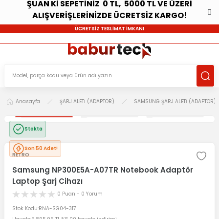
ŞUAN Kİ SEPETİNİZ 0 TL, 5000 TL VE ÜZERİ
ALIŞVERİŞLERİNİZDE ÜCRETSİZ KARGO!
ÜCRETSİZ TESLİMAT İMKANI
Anasayfa
ŞARJ ALETİ (ADAPTÖR)
SAMSUNG ŞARJ ALETİ (ADAPTÖR)
Stokta
Son 50 Adet!
RETRO
Samsung NP300E5A-A07TR Notebook Adaptör
Laptop Şarj Cihazı
0 Puan - 0 Yorum
Stok Kodu
RNA-SG04-317