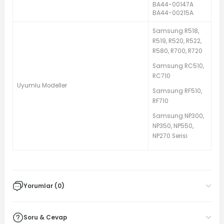
BA44-00147A
BA44-00215A
Samsung R518,
R519, R520, R522,
R580, R700, R720
Samsung RC510,
RC710
Uyumlu Modeller
Samsung RF510,
RF710
Samsung NP300,
NP350, NP550,
NP270 Serisi
Yorumlar (0)
Soru & Cevap