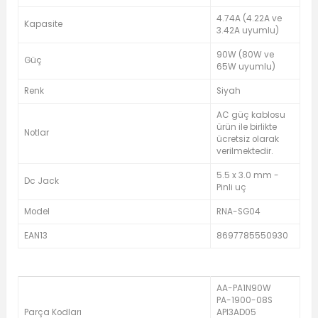
4.74A (4.22A ve
Kapasite
3.42A uyumlu)
90W (80W ve
Güç
65W uyumlu)
Renk
Siyah
AC güç kablosu
ürün ile birlikte
Notlar
ücretsiz olarak
verilmektedir.
5.5 x 3.0 mm -
Dc Jack
Pinli uç
Model
RNA-SG04
EAN13
8697785550930
AA-PA1N90W
PA-1900-08S
Parça Kodları
API3AD05