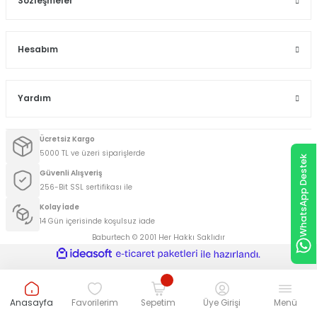
Sözleşmeler
Hesabım
Yardım
Ücretsiz Kargo
5000 TL ve üzeri siparişlerde
WhatsApp Destek
Güvenli Alışveriş
256-Bit SSL sertifikası ile
Kolay İade
14 Gün içerisinde koşulsuz iade
Baburtech © 2001 Her Hakkı Saklıdır
ideasoft
ile
e-
hazırlandı.
ticaret
paketleri
Anasayfa
Favorilerim
Sepetim
Üye Girişi
Menü