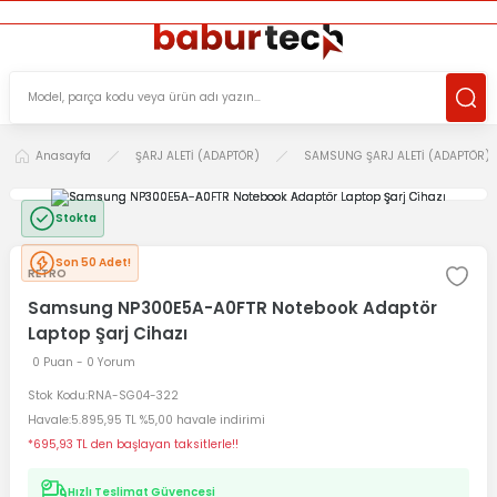
ÜCRETSİZ TESLİMAT İMKANI
KOŞULSUZ İADE HAKKI
SÜRDÜRÜLEBİLİR ÜRÜNLER
Anasayfa
ŞARJ ALETİ (ADAPTÖR)
SAMSUNG ŞARJ ALETİ (ADAPTÖR)
Stokta
Son 50 Adet!
RETRO
Samsung NP300E5A-A0FTR Notebook Adaptör
Laptop Şarj Cihazı
0 Puan - 0 Yorum
Stok Kodu
RNA-SG04-322
Havale
5.895,95 TL %5,00 havale indirimi
*695,93 TL den başlayan taksitlerle!!
Hızlı Teslimat Güvencesi