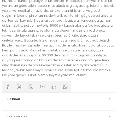
hizmetleri sunan profesyonel bir teknoloji merkezidir. Türkiye'nin dört bir
yanından gönderilen laptop, masaüstü bilgisayar, cep telefonu, tablet,
yazıcı ve medikal cihazlarda; anakart tamiri, işlemci ve çipset
değişimi, işlemci pin onarımı, elektronik kart tamiri, güç devresi arızaları,
sıvı teması kaynaklı hasarlar ve mekanik arızalar konusunda uzman
ekibimizle hizmet vermekteyiz. 5000 m² kapalı alanda faaliyet gösteren
teknik servis altyapımız ve alanında deneyimli uzman kadromuz
sayesinde, birçok teknik servisin çözemediği cihazlara çözüm
üretebiliyoruz. Baburtech'te amacımız yalnızca ürün satmak değildir.
Bayilerimizi ve müşterilerimizi uzun vadeli iş ortaklarımız olarak görüyor,
hem parça tedariğinde hem de teknik servis süreçlerinde çözüm
odaklı destek sunuyoruz. 60.000'den fazla ürün çeşidimizle ihtiyaç
duyduğunuz parçaları hızlı şekilde temin ederken, onarım gerektiren
cihazlarınız için de profesyonel teknik destek sağlayabiliyoruz. Ürün
tedariği, teknik servis veya bayilik süreçleriyle ilgili her konuda bizimle
iletişime geçebilirsiniz. Memnuniyetle yardımcı oluruz.
Biz Kimiz