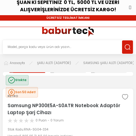
ŞUAN Kİ SEPETİNİZ 0 TL, 5000 TL VE ÜZERİ
ALIŞVERİŞLERİNİZDE ÜCRETSİZ KARGO!
ÜCRETSİZ TESLİMAT İMKANI
Anasayfa
ŞARJ ALETİ (ADAPTÖR)
SAMSUNG ŞARJ ALETİ (ADAPTÖR)
Stokta
Son 50 Adet!
RETRO
Samsung NP300E5A-S0ATR Notebook Adaptör
Laptop Şarj Cihazı
0 Puan - 0 Yorum
Stok Kodu
RNA-SG04-334