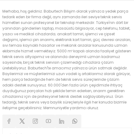
Merhaba, hoş geldiniz. Baburtech Bilişim olarak yalnızca yedek parça
tedarik eden bir firma değil, aynı zamanda ileri seviye teknik servis
hizmetleri sunan profesyonel bir teknoloji merkezidir. Türkiye'nin dört bir
yanından gönderilen laptop, masaüstü bilgisayar, cep telefonu, tablet,
yazıcı ve medikal cihazlarda; anakart tamiri, işlemci ve çipset
değişimi, işlemci pin onarımı, elektronik kart tamiri, güç devresi arızaları,
sıvı teması kaynaklı hasarlar ve mekanik arızalar konusunda uzman
ekibimizle hizmet vermekteyiz. 5000 m² kapalı alanda faaliyet gösteren
teknik servis altyapımız ve alanında deneyimli uzman kadromuz
sayesinde, birçok teknik servisin çözemediği cihazlara çözüm
üretebiliyoruz. Baburtech'te amacımız yalnızca ürün satmak değildir.
Bayilerimizi ve müşterilerimizi uzun vadeli iş ortaklarımız olarak görüyor,
hem parça tedariğinde hem de teknik servis süreçlerinde çözüm
odaklı destek sunuyoruz. 60.000'den fazla ürün çeşidimizle ihtiyaç
duyduğunuz parçaları hızlı şekilde temin ederken, onarım gerektiren
cihazlarınız için de profesyonel teknik destek sağlayabiliyoruz. Ürün
tedariği, teknik servis veya bayilik süreçleriyle ilgili her konuda bizimle
iletişime geçebilirsiniz. Memnuniyetle yardımcı oluruz.