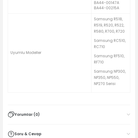
BA44-00147A
BA44-00215A
Samsung R518,
R519, R520, R522,
R580, R700, R720
Samsung RC510,
RC710
Uyumlu Modeller
Samsung RF510,
RF710
Samsung NP300,
NP350, NP550,
NP270 Serisi
Yorumlar (0)
Soru & Cevap