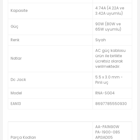
4.74A (4.22A ve
Kapasite
3.42A uyumlu)
90W (80W ve
Güç
65W uyumlu)
Renk
Siyah
AC güç kablosu
ürün ile birlikte
Notlar
ücretsiz olarak
verilmektedir.
5.5 x 3.0 mm -
Dc Jack
Pinli uç
Model
RNA-SG04
EAN13
8697785550930
AA-PA1N90W
PA-1900-08S
Parça Kodları
API3AD05