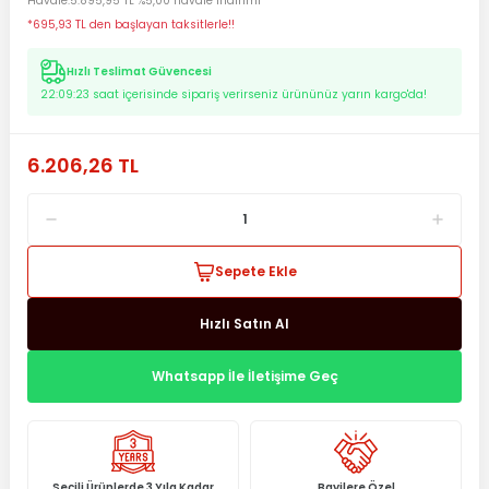
Havale
5.895,95 TL %5,00 havale indirimi
*695,93 TL den başlayan taksitlerle!!
Hızlı Teslimat Güvencesi
22:09:23
saat içerisinde sipariş verirseniz ürününüz yarın kargo'da!
6.206,26 TL
Sepete Ekle
Hızlı Satın Al
Whatsapp İle İletişime Geç
Seçili Ürünlerde 3 Yıla Kadar
Bayilere Özel