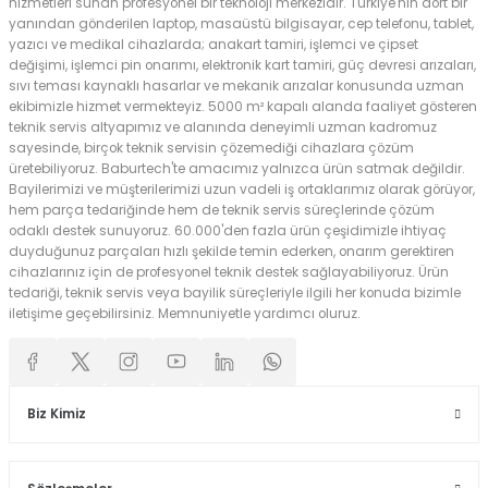
hizmetleri sunan profesyonel bir teknoloji merkezidir. Türkiye'nin dört bir
yanından gönderilen laptop, masaüstü bilgisayar, cep telefonu, tablet,
yazıcı ve medikal cihazlarda; anakart tamiri, işlemci ve çipset
değişimi, işlemci pin onarımı, elektronik kart tamiri, güç devresi arızaları,
sıvı teması kaynaklı hasarlar ve mekanik arızalar konusunda uzman
ekibimizle hizmet vermekteyiz. 5000 m² kapalı alanda faaliyet gösteren
teknik servis altyapımız ve alanında deneyimli uzman kadromuz
sayesinde, birçok teknik servisin çözemediği cihazlara çözüm
üretebiliyoruz. Baburtech'te amacımız yalnızca ürün satmak değildir.
Bayilerimizi ve müşterilerimizi uzun vadeli iş ortaklarımız olarak görüyor,
hem parça tedariğinde hem de teknik servis süreçlerinde çözüm
odaklı destek sunuyoruz. 60.000'den fazla ürün çeşidimizle ihtiyaç
duyduğunuz parçaları hızlı şekilde temin ederken, onarım gerektiren
cihazlarınız için de profesyonel teknik destek sağlayabiliyoruz. Ürün
tedariği, teknik servis veya bayilik süreçleriyle ilgili her konuda bizimle
iletişime geçebilirsiniz. Memnuniyetle yardımcı oluruz.
Biz Kimiz