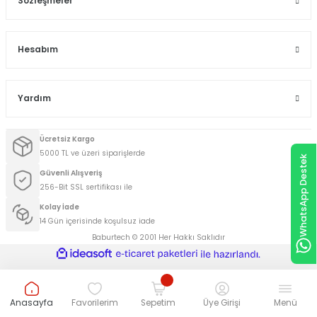
Sözleşmeler
Hesabım
Yardım
Ücretsiz Kargo
5000 TL ve üzeri siparişlerde
WhatsApp Destek
Güvenli Alışveriş
256-Bit SSL sertifikası ile
Kolay İade
14 Gün içerisinde koşulsuz iade
Baburtech © 2001 Her Hakkı Saklıdır
ideasoft
ile
e-
hazırlandı.
ticaret
paketleri
Anasayfa
Favorilerim
Sepetim
Üye Girişi
Menü