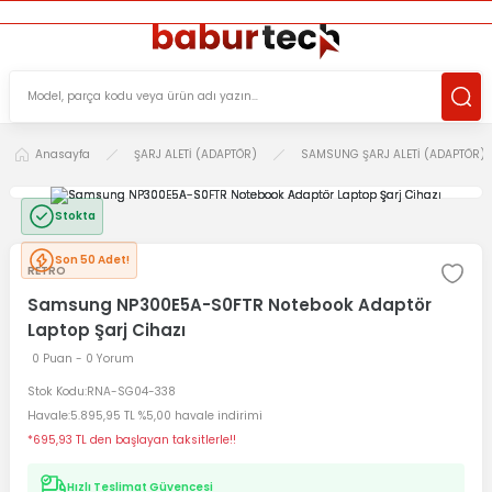
ÜCRETSİZ TESLİMAT İMKANI
KOŞULSUZ İADE HAKKI
SÜRDÜRÜLEBİLİR ÜRÜNLER
Anasayfa
ŞARJ ALETİ (ADAPTÖR)
SAMSUNG ŞARJ ALETİ (ADAPTÖR)
Stokta
Son 50 Adet!
RETRO
Samsung NP300E5A-S0FTR Notebook Adaptör
Laptop Şarj Cihazı
0 Puan - 0 Yorum
Stok Kodu
RNA-SG04-338
Havale
5.895,95 TL %5,00 havale indirimi
*695,93 TL den başlayan taksitlerle!!
Hızlı Teslimat Güvencesi