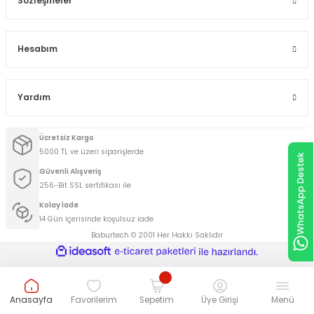
Sözleşmeler
Hesabım
Yardım
Ücretsiz Kargo
5000 TL ve üzeri siparişlerde
WhatsApp Destek
Güvenli Alışveriş
256-Bit SSL sertifikası ile
Kolay İade
14 Gün içerisinde koşulsuz iade
Baburtech © 2001 Her Hakkı Saklıdır
ideasoft
ile
e-
hazırlandı.
ticaret
paketleri
Anasayfa
Favorilerim
Sepetim
Üye Girişi
Menü