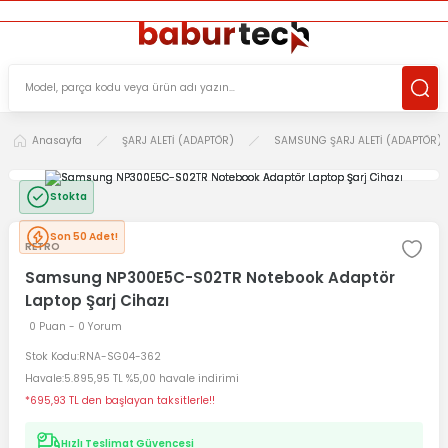
ÜCRETSİZ TESLİMAT İMKANI
KOŞULSUZ İADE HAKKI
SÜRDÜRÜLEBİLİR ÜRÜNLER
Anasayfa
ŞARJ ALETİ (ADAPTÖR)
SAMSUNG ŞARJ ALETİ (ADAPTÖR)
Stokta
Son 50 Adet!
RETRO
Samsung NP300E5C-S02TR Notebook Adaptör
Laptop Şarj Cihazı
0 Puan - 0 Yorum
Stok Kodu
RNA-SG04-362
Havale
5.895,95 TL %5,00 havale indirimi
*695,93 TL den başlayan taksitlerle!!
Hızlı Teslimat Güvencesi