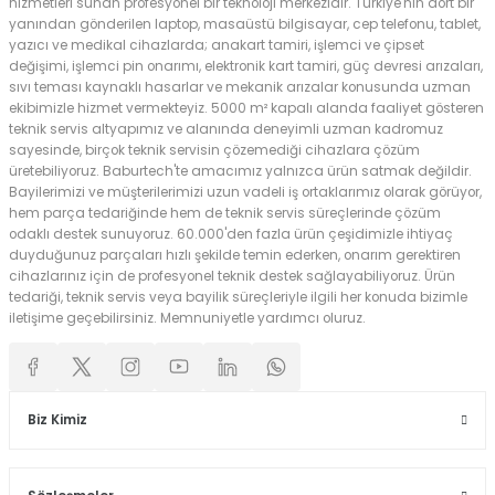
hizmetleri sunan profesyonel bir teknoloji merkezidir. Türkiye'nin dört bir
yanından gönderilen laptop, masaüstü bilgisayar, cep telefonu, tablet,
yazıcı ve medikal cihazlarda; anakart tamiri, işlemci ve çipset
değişimi, işlemci pin onarımı, elektronik kart tamiri, güç devresi arızaları,
sıvı teması kaynaklı hasarlar ve mekanik arızalar konusunda uzman
ekibimizle hizmet vermekteyiz. 5000 m² kapalı alanda faaliyet gösteren
teknik servis altyapımız ve alanında deneyimli uzman kadromuz
sayesinde, birçok teknik servisin çözemediği cihazlara çözüm
üretebiliyoruz. Baburtech'te amacımız yalnızca ürün satmak değildir.
Bayilerimizi ve müşterilerimizi uzun vadeli iş ortaklarımız olarak görüyor,
hem parça tedariğinde hem de teknik servis süreçlerinde çözüm
odaklı destek sunuyoruz. 60.000'den fazla ürün çeşidimizle ihtiyaç
duyduğunuz parçaları hızlı şekilde temin ederken, onarım gerektiren
cihazlarınız için de profesyonel teknik destek sağlayabiliyoruz. Ürün
tedariği, teknik servis veya bayilik süreçleriyle ilgili her konuda bizimle
iletişime geçebilirsiniz. Memnuniyetle yardımcı oluruz.
Biz Kimiz