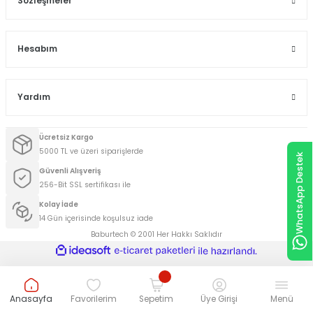
Sözleşmeler
Hesabım
Yardım
Ücretsiz Kargo
5000 TL ve üzeri siparişlerde
WhatsApp Destek
Güvenli Alışveriş
256-Bit SSL sertifikası ile
Kolay İade
14 Gün içerisinde koşulsuz iade
Baburtech © 2001 Her Hakkı Saklıdır
ideasoft
ile
e-
hazırlandı.
ticaret
paketleri
Anasayfa
Favorilerim
Sepetim
Üye Girişi
Menü