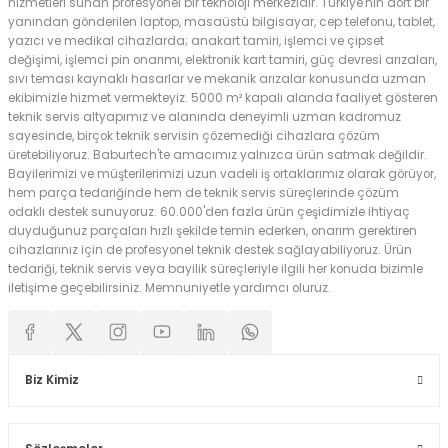
hizmetleri sunan profesyonel bir teknoloji merkezidir. Türkiye'nin dört bir
yanından gönderilen laptop, masaüstü bilgisayar, cep telefonu, tablet,
yazıcı ve medikal cihazlarda; anakart tamiri, işlemci ve çipset
değişimi, işlemci pin onarımı, elektronik kart tamiri, güç devresi arızaları,
sıvı teması kaynaklı hasarlar ve mekanik arızalar konusunda uzman
ekibimizle hizmet vermekteyiz. 5000 m² kapalı alanda faaliyet gösteren
teknik servis altyapımız ve alanında deneyimli uzman kadromuz
sayesinde, birçok teknik servisin çözemediği cihazlara çözüm
üretebiliyoruz. Baburtech'te amacımız yalnızca ürün satmak değildir.
Bayilerimizi ve müşterilerimizi uzun vadeli iş ortaklarımız olarak görüyor,
hem parça tedariğinde hem de teknik servis süreçlerinde çözüm
odaklı destek sunuyoruz. 60.000'den fazla ürün çeşidimizle ihtiyaç
duyduğunuz parçaları hızlı şekilde temin ederken, onarım gerektiren
cihazlarınız için de profesyonel teknik destek sağlayabiliyoruz. Ürün
tedariği, teknik servis veya bayilik süreçleriyle ilgili her konuda bizimle
iletişime geçebilirsiniz. Memnuniyetle yardımcı oluruz.
Biz Kimiz