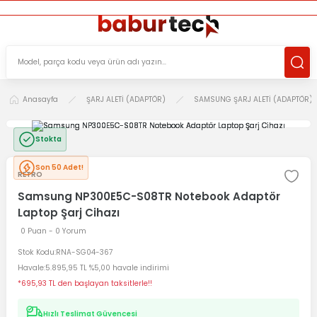
ÜCRETSİZ TESLİMAT İMKANI
KOŞULSUZ İADE HAKKI
SÜRDÜRÜLEBİLİR ÜRÜNLER
Anasayfa
ŞARJ ALETİ (ADAPTÖR)
SAMSUNG ŞARJ ALETİ (ADAPTÖR)
Stokta
Son 50 Adet!
RETRO
Samsung NP300E5C-S08TR Notebook Adaptör
Laptop Şarj Cihazı
0 Puan - 0 Yorum
Stok Kodu
RNA-SG04-367
Havale
5.895,95 TL %5,00 havale indirimi
*695,93 TL den başlayan taksitlerle!!
Hızlı Teslimat Güvencesi