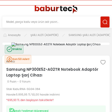
ÜCRETSİZ TESLİMAT İMKANI
KOŞULSUZ İADE HAKKI
SÜRDÜRÜLEBİLİR ÜRÜNLER
Anasayfa
ŞARJ ALETİ (ADAPTÖR)
SAMSUNG ŞARJ ALETİ (ADAPTÖR)
Stokta
Son 50 Adet!
RETRO
Samsung NP300E5Z-A02TR Notebook Adaptör
Laptop Şarj Cihazı
0 Puan - 0 Yorum
Stok Kodu
RNA-SG04-384
Havale
5.895,95 TL %5,00 havale indirimi
*695,93 TL den başlayan taksitlerle!!
Hızlı Teslimat Güvencesi