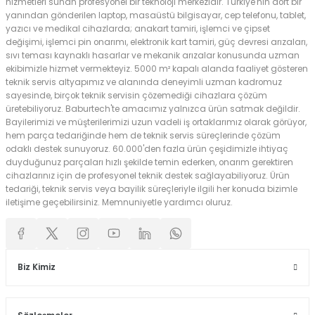
hizmetleri sunan profesyonel bir teknoloji merkezidir. Türkiye'nin dört bir
yanından gönderilen laptop, masaüstü bilgisayar, cep telefonu, tablet,
yazıcı ve medikal cihazlarda; anakart tamiri, işlemci ve çipset
değişimi, işlemci pin onarımı, elektronik kart tamiri, güç devresi arızaları,
sıvı teması kaynaklı hasarlar ve mekanik arızalar konusunda uzman
ekibimizle hizmet vermekteyiz. 5000 m² kapalı alanda faaliyet gösteren
teknik servis altyapımız ve alanında deneyimli uzman kadromuz
sayesinde, birçok teknik servisin çözemediği cihazlara çözüm
üretebiliyoruz. Baburtech'te amacımız yalnızca ürün satmak değildir.
Bayilerimizi ve müşterilerimizi uzun vadeli iş ortaklarımız olarak görüyor,
hem parça tedariğinde hem de teknik servis süreçlerinde çözüm
odaklı destek sunuyoruz. 60.000'den fazla ürün çeşidimizle ihtiyaç
duyduğunuz parçaları hızlı şekilde temin ederken, onarım gerektiren
cihazlarınız için de profesyonel teknik destek sağlayabiliyoruz. Ürün
tedariği, teknik servis veya bayilik süreçleriyle ilgili her konuda bizimle
iletişime geçebilirsiniz. Memnuniyetle yardımcı oluruz.
Biz Kimiz