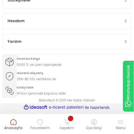
Sözleşmeler
Hesabım
Yardım
Ücretsiz Kargo
5000 TL ve üzeri siparişlerde
WhatsApp Destek
Güvenli Alışveriş
256-Bit SSL sertifikası ile
Kolay İade
14 Gün içerisinde koşulsuz iade
Baburtech © 2001 Her Hakkı Saklıdır
ideasoft
ile
e-
hazırlandı.
ticaret
paketleri
Anasayfa
Favorilerim
Sepetim
Üye Girişi
Menü