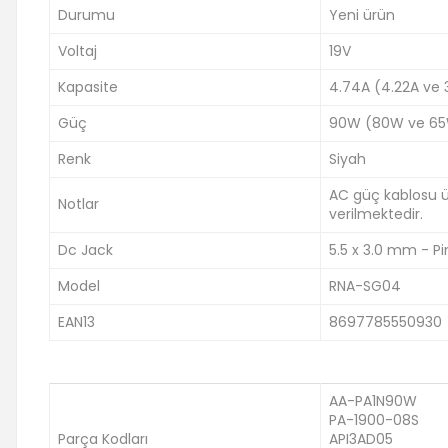
Durumu
Yeni ürün
Voltaj
19V
Kapasite
4.74A (4.22A ve
Güç
90W (80W ve 65
Renk
Siyah
AC güç kablosu ürü
Notlar
verilmektedir.
Dc Jack
5.5 x 3.0 mm - Pin
Model
RNA-SG04
EAN13
8697785550930
AA-PA1N90W
PA-1900-08S
Parça Kodları
API3AD05