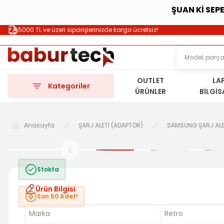
ŞUAN Kİ SEP
5000 TL ve üzeri siparişlerinizde kargo ücretsiz!
OUTLET
LA
Kategoriler
ÜRÜNLER
BİLGİ
Anasayfa
ŞARJ ALETİ (ADAPTÖR)
SAMSUNG ŞARJ ALE
Stokta
Ürün Bilgisi
Son 50 Adet!
Marka
Retro