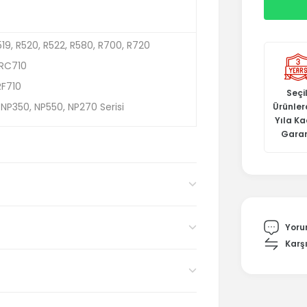
19, R520, R522, R580, R700, R720
RC710
RF710
Seçil
P350, NP550, NP270 Serisi
Ürünler
Yıla K
Garan
Yoru
Karşı