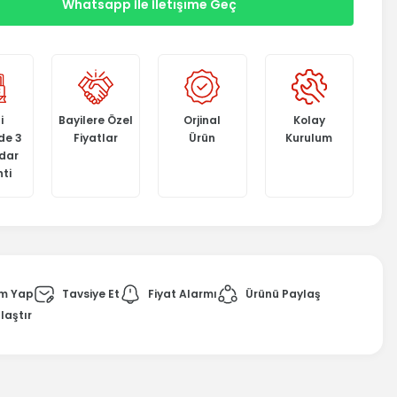
Whatsapp İle İletişime Geç
i
Bayilere Özel
Orjinal
Kolay
de 3
Fiyatlar
Ürün
Kurulum
adar
ti
m Yap
Tavsiye Et
Fiyat Alarmı
Ürünü Paylaş
laştır