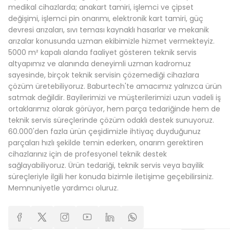
medikal cihazlarda; anakart tamiri, işlemci ve çipset
değişimi, işlemci pin onarımı, elektronik kart tamiri, güç
devresi arızaları, sıvı teması kaynaklı hasarlar ve mekanik
arızalar konusunda uzman ekibimizle hizmet vermekteyiz.
5000 m² kapalı alanda faaliyet gösteren teknik servis
altyapımız ve alanında deneyimli uzman kadromuz
sayesinde, birçok teknik servisin çözemediği cihazlara
çözüm üretebiliyoruz. Baburtech'te amacımız yalnızca ürün
satmak değildir. Bayilerimizi ve müşterilerimizi uzun vadeli iş
ortaklarımız olarak görüyor, hem parça tedariğinde hem de
teknik servis süreçlerinde çözüm odaklı destek sunuyoruz.
60.000'den fazla ürün çeşidimizle ihtiyaç duyduğunuz
parçaları hızlı şekilde temin ederken, onarım gerektiren
cihazlarınız için de profesyonel teknik destek
sağlayabiliyoruz. Ürün tedariği, teknik servis veya bayilik
süreçleriyle ilgili her konuda bizimle iletişime geçebilirsiniz.
Memnuniyetle yardımcı oluruz.