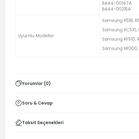
BA44-00147A
BA44-00215A
Samsung R518, R5
Samsung RC510, 
Uyumlu Modeller
Samsung RF510, 
Samsung NP300, N
Yorumlar (0)
Soru & Cevap
Taksit Seçenekleri