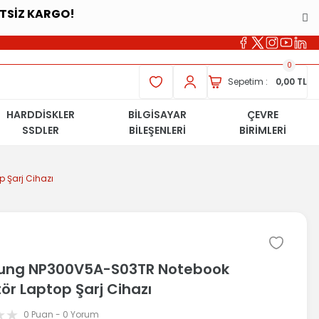
ETSİZ KARGO!
0
Sepetim :
0,00 TL
HARDDİSKLER
BİLGİSAYAR
ÇEVRE
SSDLER
BİLEŞENLERİ
BİRİMLERİ
Şarj Cihazı
ng NP300V5A-S03TR Notebook
ör Laptop Şarj Cihazı
0 Puan - 0 Yorum