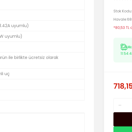
Stok Kodu
Havale
68
 3.42A uyumlu)
*80,53 TL 
W uyumlu)
Hı
11:54:
n ile birlikte ücretsiz olarak
li uç
718,1