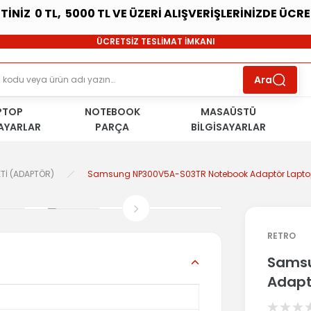
ETİNİZ 0 TL, 5000 TL VE ÜZERİ ALIŞVERİŞLERİNİZDE ÜCR
SÜRDÜRÜLEBİLİR ÜRÜNLER
ÜCRETSİZ TESLİMAT İMKANI
KOŞULSUZ İADE HAKKI
SÜRDÜRÜLEBİLİR ÜRÜNLER
Ara
ÜCRETSİZ TESLİMAT İMKANI
KOŞULSUZ İADE HAKKI
PTOP
NOTEBOOK
SÜRDÜRÜLEBİLİR ÜRÜNLER
MASAÜSTÜ
SAYARLAR
PARÇA
BİLGİSAYARLAR
Tİ (ADAPTÖR)
Samsung NP300V5A-S03TR Notebook Adaptör Laptop 
RETRO
Samsu
Adapt