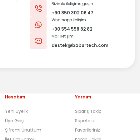
Bizimle iletişime geçin
+90 850 302 06 47
Whatsapp İletişim
+90 554 558 82 82
Mail iletişim
destek@baburtech.com
Hesabım
Yardım
Yeni Üyelik
Sipariş Takip
Üye Girişi
Sepetiniz
Şifremi Unuttum
Favorileriniz
İletişim Formu
Kargo Takibi