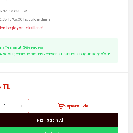
RNA-SG04-395
2,25 TL %5,00 havale indirimi
den başlayan taksitlerle!!
zlı Teslimat Güvencesi
43
saat içerisinde sipariş verirseniz ürününüz bugün kargo'da!
5 TL
Sepete Ekle
Hızlı Satın Al