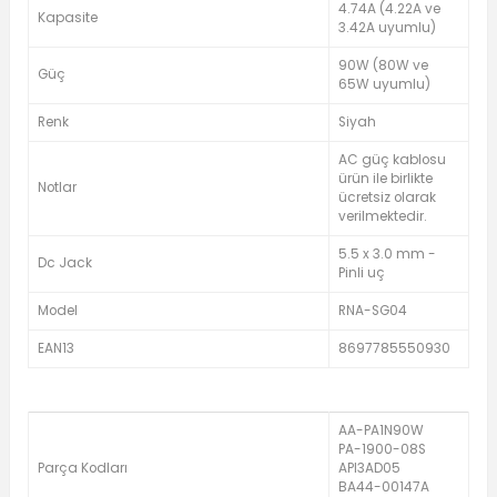
4.74A (4.22A ve
Kapasite
3.42A uyumlu)
90W (80W ve
Güç
65W uyumlu)
Renk
Siyah
AC güç kablosu
ürün ile birlikte
Notlar
ücretsiz olarak
verilmektedir.
5.5 x 3.0 mm -
Dc Jack
Pinli uç
Model
RNA-SG04
EAN13
8697785550930
AA-PA1N90W
PA-1900-08S
Parça Kodları
API3AD05
BA44-00147A