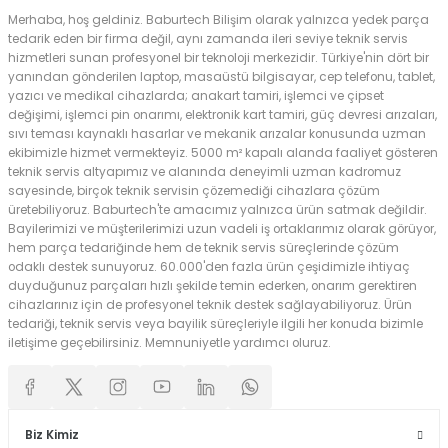
Merhaba, hoş geldiniz. Baburtech Bilişim olarak yalnızca yedek parça
tedarik eden bir firma değil, aynı zamanda ileri seviye teknik servis
hizmetleri sunan profesyonel bir teknoloji merkezidir. Türkiye'nin dört bir
yanından gönderilen laptop, masaüstü bilgisayar, cep telefonu, tablet,
yazıcı ve medikal cihazlarda; anakart tamiri, işlemci ve çipset
değişimi, işlemci pin onarımı, elektronik kart tamiri, güç devresi arızaları,
sıvı teması kaynaklı hasarlar ve mekanik arızalar konusunda uzman
ekibimizle hizmet vermekteyiz. 5000 m² kapalı alanda faaliyet gösteren
teknik servis altyapımız ve alanında deneyimli uzman kadromuz
sayesinde, birçok teknik servisin çözemediği cihazlara çözüm
üretebiliyoruz. Baburtech'te amacımız yalnızca ürün satmak değildir.
Bayilerimizi ve müşterilerimizi uzun vadeli iş ortaklarımız olarak görüyor,
hem parça tedariğinde hem de teknik servis süreçlerinde çözüm
odaklı destek sunuyoruz. 60.000'den fazla ürün çeşidimizle ihtiyaç
duyduğunuz parçaları hızlı şekilde temin ederken, onarım gerektiren
cihazlarınız için de profesyonel teknik destek sağlayabiliyoruz. Ürün
tedariği, teknik servis veya bayilik süreçleriyle ilgili her konuda bizimle
iletişime geçebilirsiniz. Memnuniyetle yardımcı oluruz.
Biz Kimiz