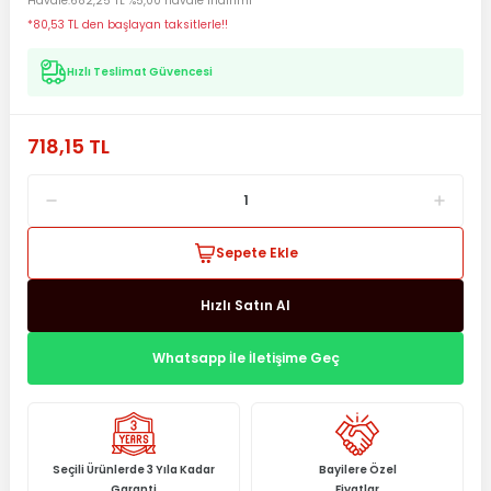
Havale
682,25 TL %5,00 havale indirimi
*80,53 TL den başlayan taksitlerle!!
Hızlı Teslimat Güvencesi
718,15 TL
Sepete Ekle
Hızlı Satın Al
Whatsapp İle İletişime Geç
Seçili Ürünlerde 3 Yıla Kadar
Bayilere Özel
Garanti
Fiyatlar