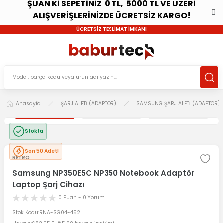
ŞUAN Kİ SEPETİNİZ 0 TL, 5000 TL VE ÜZERİ
ALIŞVERİŞLERİNİZDE ÜCRETSİZ KARGO!
ÜCRETSİZ TESLİMAT İMKANI
Anasayfa
ŞARJ ALETİ (ADAPTÖR)
SAMSUNG ŞARJ ALETİ (ADAPTÖR)
Stokta
Son 50 Adet!
RETRO
Samsung NP350E5C NP350 Notebook Adaptör
Laptop Şarj Cihazı
0 Puan - 0 Yorum
Stok Kodu
RNA-SG04-452