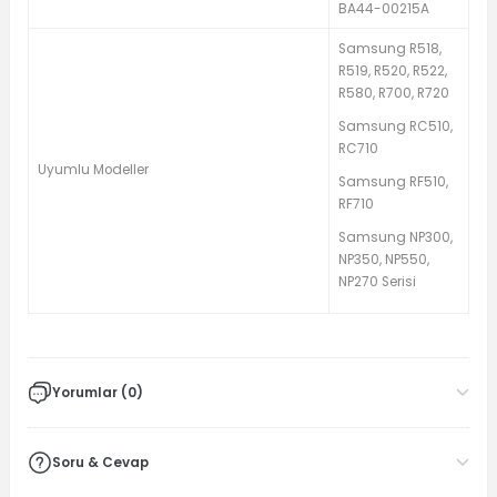
BA44-00215A
Samsung R518,
R519, R520, R522,
R580, R700, R720
Samsung RC510,
RC710
Uyumlu Modeller
Samsung RF510,
RF710
Samsung NP300,
NP350, NP550,
NP270 Serisi
Yorumlar (0)
Soru & Cevap