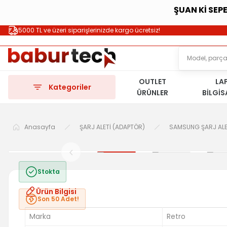
ŞUAN Kİ SEP
5000 TL ve üzeri siparişlerinizde kargo ücretsiz!
OUTLET
LA
Kategoriler
ÜRÜNLER
BİLGİ
Anasayfa
ŞARJ ALETİ (ADAPTÖR)
SAMSUNG ŞARJ ALE
Stokta
Ürün Bilgisi
Son 50 Adet!
Marka
Retro