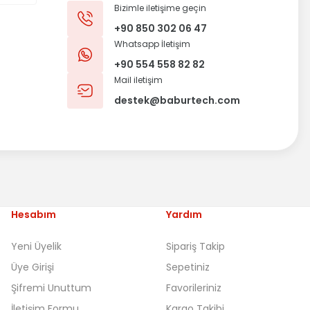
Bizimle iletişime geçin
+90 850 302 06 47
Whatsapp İletişim
+90 554 558 82 82
Mail iletişim
destek@baburtech.com
Hesabım
Yardım
Yeni Üyelik
Sipariş Takip
Üye Girişi
Sepetiniz
Şifremi Unuttum
Favorileriniz
İletişim Formu
Kargo Takibi