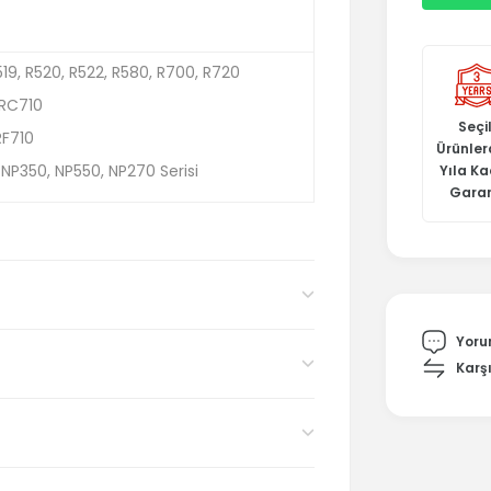
19, R520, R522, R580, R700, R720
RC710
Seçil
RF710
Ürünler
P350, NP550, NP270 Serisi
Yıla K
Garan
Yoru
Karşı