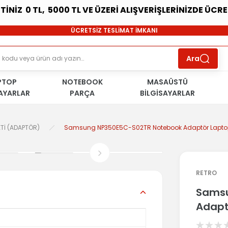
ETİNİZ 0 TL, 5000 TL VE ÜZERİ ALIŞVERİŞLERİNİZDE ÜCR
SÜRDÜRÜLEBİLİR ÜRÜNLER
ÜCRETSİZ TESLİMAT İMKANI
KOŞULSUZ İADE HAKKI
SÜRDÜRÜLEBİLİR ÜRÜNLER
Ara
ÜCRETSİZ TESLİMAT İMKANI
KOŞULSUZ İADE HAKKI
PTOP
NOTEBOOK
SÜRDÜRÜLEBİLİR ÜRÜNLER
MASAÜSTÜ
SAYARLAR
PARÇA
BİLGİSAYARLAR
Tİ (ADAPTÖR)
Samsung NP350E5C-S02TR Notebook Adaptör Laptop 
RETRO
Samsu
Adapt