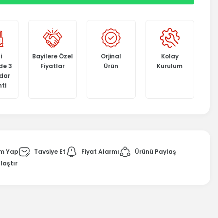
i
Bayilere Özel
Orjinal
Kolay
de 3
Fiyatlar
Ürün
Kurulum
adar
ti
m Yap
Tavsiye Et
Fiyat Alarmı
Ürünü Paylaş
laştır