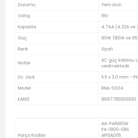
Durumu
Yeni ürün
Voltaj
19V
Kapasite
4.74A (4.22A ve
Güç
90W (80W ve 65
Renk
Siyah
AC güç kablosu ürü
Notlar
verilmektedir.
Dc Jack
5.5 x 3.0 mm - Pin
Model
RNA-SG04
EAN13
8697785550930
AA-PA1N90W
PA-1900-08S
Parça Kodları
API3AD05