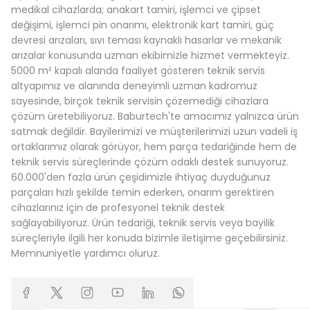
medikal cihazlarda; anakart tamiri, işlemci ve çipset
değişimi, işlemci pin onarımı, elektronik kart tamiri, güç
devresi arızaları, sıvı teması kaynaklı hasarlar ve mekanik
arızalar konusunda uzman ekibimizle hizmet vermekteyiz.
5000 m² kapalı alanda faaliyet gösteren teknik servis
altyapımız ve alanında deneyimli uzman kadromuz
sayesinde, birçok teknik servisin çözemediği cihazlara
çözüm üretebiliyoruz. Baburtech'te amacımız yalnızca ürün
satmak değildir. Bayilerimizi ve müşterilerimizi uzun vadeli iş
ortaklarımız olarak görüyor, hem parça tedariğinde hem de
teknik servis süreçlerinde çözüm odaklı destek sunuyoruz.
60.000'den fazla ürün çeşidimizle ihtiyaç duyduğunuz
parçaları hızlı şekilde temin ederken, onarım gerektiren
cihazlarınız için de profesyonel teknik destek
sağlayabiliyoruz. Ürün tedariği, teknik servis veya bayilik
süreçleriyle ilgili her konuda bizimle iletişime geçebilirsiniz.
Memnuniyetle yardımcı oluruz.