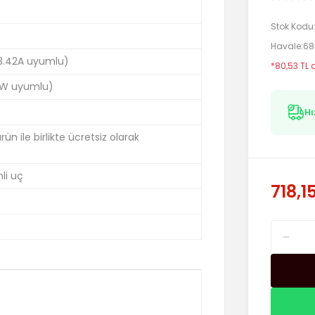
Stok Kodu
Havale
68
 3.42A uyumlu)
*80,53 TL 
W uyumlu)
Hı
n ile birlikte ücretsiz olarak
li uç
718,1