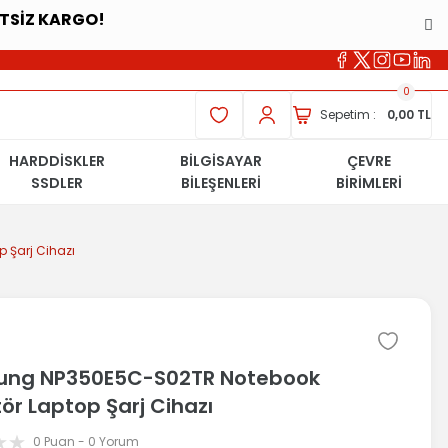
ETSİZ KARGO!
0
Sepetim :
0,00 TL
HARDDİSKLER
BİLGİSAYAR
ÇEVRE
SSDLER
BİLEŞENLERİ
BİRİMLERİ
Şarj Cihazı
ng NP350E5C-S02TR Notebook
ör Laptop Şarj Cihazı
0 Puan - 0 Yorum