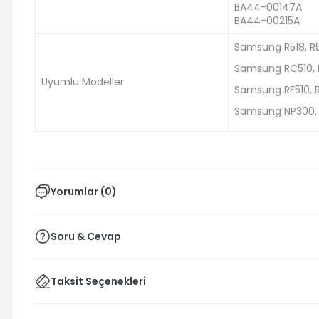
BA44-00147A
BA44-00215A
Samsung R518, R5
Samsung RC510, 
Uyumlu Modeller
Samsung RF510, 
Samsung NP300, N
Yorumlar (0)
Soru & Cevap
Taksit Seçenekleri