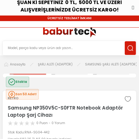
ŞUAN Kİ SEPETİNİZ 0 TL, 5000 TL VE ÜZERİ
ALIŞVERİŞLERİNİZDE ÜCRETSİZ KARGO!
ÜCRETSİZ TESLİMAT İMKANI
Anasayfa
ŞARJ ALETİ (ADAPTÖR)
SAMSUNG ŞARJ ALETİ (ADAPTÖR)
Stokta
Son 50 Adet!
RETRO
Samsung NP350V5C-S0FTR Notebook Adaptör
Laptop Şarj Cihazı
0 Puan - 0 Yorum
Stok Kodu
RNA-SG04-442