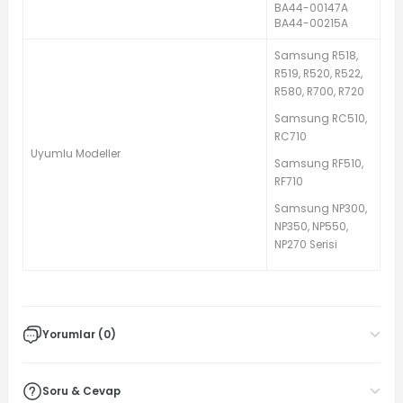
BA44-00147A
BA44-00215A
Samsung R518,
R519, R520, R522,
R580, R700, R720
Samsung RC510,
RC710
Uyumlu Modeller
Samsung RF510,
RF710
Samsung NP300,
NP350, NP550,
NP270 Serisi
Yorumlar (0)
Soru & Cevap