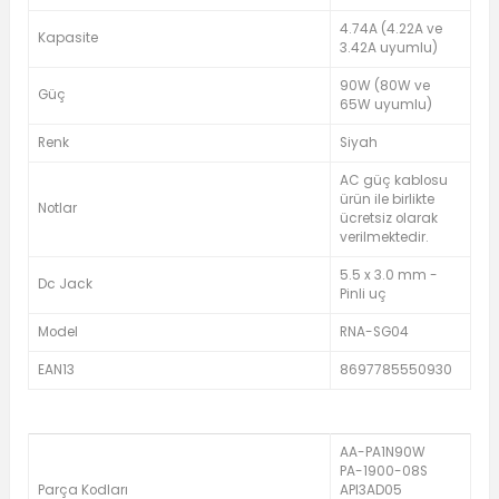
4.74A (4.22A ve
Kapasite
3.42A uyumlu)
90W (80W ve
Güç
65W uyumlu)
Renk
Siyah
AC güç kablosu
ürün ile birlikte
Notlar
ücretsiz olarak
verilmektedir.
5.5 x 3.0 mm -
Dc Jack
Pinli uç
Model
RNA-SG04
EAN13
8697785550930
AA-PA1N90W
PA-1900-08S
Parça Kodları
API3AD05