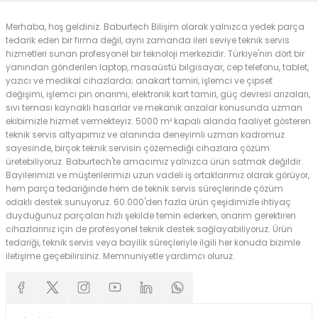
Merhaba, hoş geldiniz. Baburtech Bilişim olarak yalnızca yedek parça
tedarik eden bir firma değil, aynı zamanda ileri seviye teknik servis
hizmetleri sunan profesyonel bir teknoloji merkezidir. Türkiye'nin dört bir
yanından gönderilen laptop, masaüstü bilgisayar, cep telefonu, tablet,
yazıcı ve medikal cihazlarda; anakart tamiri, işlemci ve çipset
değişimi, işlemci pin onarımı, elektronik kart tamiri, güç devresi arızaları,
sıvı teması kaynaklı hasarlar ve mekanik arızalar konusunda uzman
ekibimizle hizmet vermekteyiz. 5000 m² kapalı alanda faaliyet gösteren
teknik servis altyapımız ve alanında deneyimli uzman kadromuz
sayesinde, birçok teknik servisin çözemediği cihazlara çözüm
üretebiliyoruz. Baburtech'te amacımız yalnızca ürün satmak değildir.
Bayilerimizi ve müşterilerimizi uzun vadeli iş ortaklarımız olarak görüyor,
hem parça tedariğinde hem de teknik servis süreçlerinde çözüm
odaklı destek sunuyoruz. 60.000'den fazla ürün çeşidimizle ihtiyaç
duyduğunuz parçaları hızlı şekilde temin ederken, onarım gerektiren
cihazlarınız için de profesyonel teknik destek sağlayabiliyoruz. Ürün
tedariği, teknik servis veya bayilik süreçleriyle ilgili her konuda bizimle
iletişime geçebilirsiniz. Memnuniyetle yardımcı oluruz.