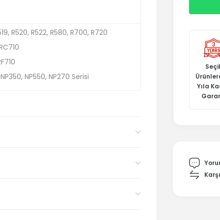
19, R520, R522, R580, R700, R720
RC710
RF710
Seçil
P350, NP550, NP270 Serisi
Ürünler
Yıla K
Garan
Yoru
Karşı