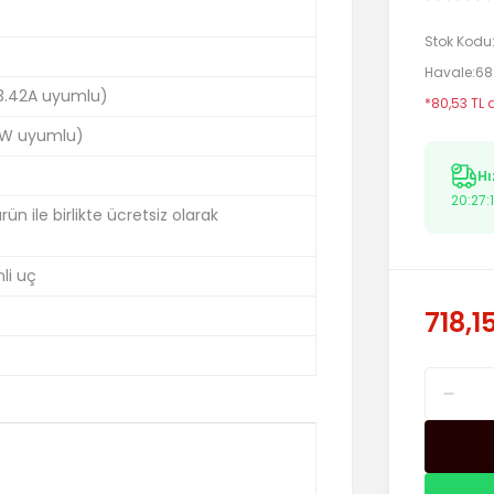
Stok Kodu
Havale
68
 3.42A uyumlu)
*80,53 TL 
W uyumlu)
Hı
20:27:
n ile birlikte ücretsiz olarak
li uç
718,1