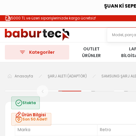
ŞUAN Kİ SEP
5000 TL ve üzeri siparişlerinizde kargo ücretsiz!
OUTLET
LA
Kategoriler
ÜRÜNLER
BİLGİ
Anasayfa
ŞARJ ALETİ (ADAPTÖR)
SAMSUNG ŞARJ ALE
Stokta
Ürün Bilgisi
Son 50 Adet!
Marka
Retro