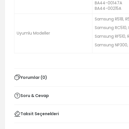
BA44-00147A
BA44-00215A
Samsung R518, R5
Samsung RC510, 
Uyumlu Modeller
Samsung RF510, 
Samsung NP300, N
Yorumlar (0)
Soru & Cevap
Taksit Seçenekleri