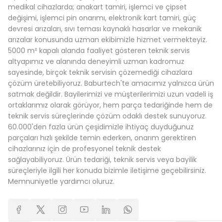
medikal cihazlarda; anakart tamiri, işlemci ve çipset
değişimi, işlemci pin onarımı, elektronik kart tamiri, güç
devresi arızaları, sıvı teması kaynaklı hasarlar ve mekanik
arızalar konusunda uzman ekibimizle hizmet vermekteyiz.
5000 m² kapalı alanda faaliyet gösteren teknik servis
altyapımız ve alanında deneyimli uzman kadromuz
sayesinde, birçok teknik servisin çözemediği cihazlara
çözüm üretebiliyoruz. Baburtech'te amacımız yalnızca ürün
satmak değildir. Bayilerimizi ve müşterilerimizi uzun vadeli iş
ortaklarımız olarak görüyor, hem parça tedariğinde hem de
teknik servis süreçlerinde çözüm odaklı destek sunuyoruz.
60.000'den fazla ürün çeşidimizle ihtiyaç duyduğunuz
parçaları hızlı şekilde temin ederken, onarım gerektiren
cihazlarınız için de profesyonel teknik destek
sağlayabiliyoruz. Ürün tedariği, teknik servis veya bayilik
süreçleriyle ilgili her konuda bizimle iletişime geçebilirsiniz.
Memnuniyetle yardımcı oluruz.