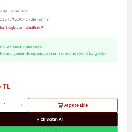
RNA-SG04-458
2,25 TL %5,00 havale indirimi
den başlayan taksitlerle!!
zlı Teslimat Güvencesi
14
saat içerisinde sipariş verirseniz ürününüz yarın kargo'da!
5 TL
Sepete Ekle
Hızlı Satın Al