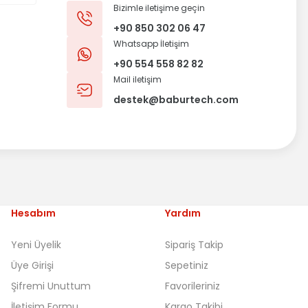
Bizimle iletişime geçin
+90 850 302 06 47
Whatsapp İletişim
+90 554 558 82 82
Mail iletişim
destek@baburtech.com
Hesabım
Yardım
Yeni Üyelik
Sipariş Takip
Üye Girişi
Sepetiniz
Şifremi Unuttum
Favorileriniz
İletişim Formu
Kargo Takibi