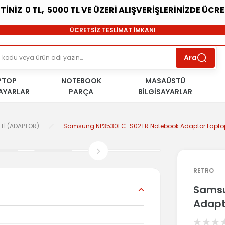
ETİNİZ 0 TL, 5000 TL VE ÜZERİ ALIŞVERİŞLERİNİZDE ÜCR
SÜRDÜRÜLEBİLİR ÜRÜNLER
ÜCRETSİZ TESLİMAT İMKANI
KOŞULSUZ İADE HAKKI
SÜRDÜRÜLEBİLİR ÜRÜNLER
Ara
ÜCRETSİZ TESLİMAT İMKANI
KOŞULSUZ İADE HAKKI
PTOP
NOTEBOOK
SÜRDÜRÜLEBİLİR ÜRÜNLER
MASAÜSTÜ
SAYARLAR
PARÇA
BİLGİSAYARLAR
Tİ (ADAPTÖR)
Samsung NP3530EC-S02TR Notebook Adaptör Laptop 
RETRO
Samsu
Adapt