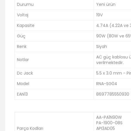
Durumu
Yeni ürün
Voltaj
19V
Kapasite
4.74A (4.22A ve
Güç
90W (80W ve 65
Renk
Siyah
AC güç kablosu ürü
Notlar
verilmektedir.
Dc Jack
5.5 x 3.0 mm - Pin
Model
RNA-SG04
EAN13
8697785550930
AA-PA1N90W
PA-1900-08S
Parça Kodları
API3AD05