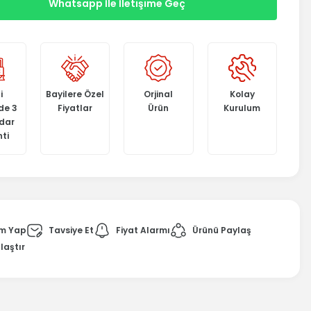
Whatsapp İle İletişime Geç
i
Bayilere Özel
Orjinal
Kolay
de 3
Fiyatlar
Ürün
Kurulum
adar
ti
m Yap
Tavsiye Et
Fiyat Alarmı
Ürünü Paylaş
laştır