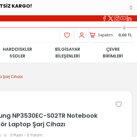
ETSİZ KARGO!
0
Sepetim :
0,00 TL
HARDDİSKLER
BİLGİSAYAR
ÇEVRE
SSDLER
BİLEŞENLERİ
BİRİMLERİ
Şarj Cihazı
ng NP3530EC-S02TR Notebook
ör Laptop Şarj Cihazı
0 Puan - 0 Yorum