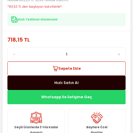
Havale
682,25 TL %5,00 havale indirimi
*80,53 TL den başlayan taksitlerle!!
Hızlı Teslimat Güvencesi
718,15 TL
Sepete Ekle
Hızlı Satın Al
Whatsapp İle İletişime Geç
Seçili Ürünlerde 3 Yıla Kadar
Bayilere Özel
Garanti
Fiyatlar