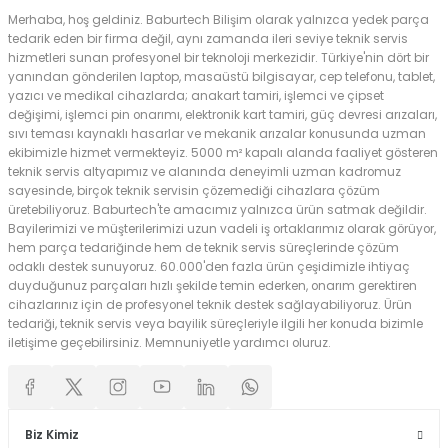
Merhaba, hoş geldiniz. Baburtech Bilişim olarak yalnızca yedek parça
tedarik eden bir firma değil, aynı zamanda ileri seviye teknik servis
hizmetleri sunan profesyonel bir teknoloji merkezidir. Türkiye'nin dört bir
yanından gönderilen laptop, masaüstü bilgisayar, cep telefonu, tablet,
yazıcı ve medikal cihazlarda; anakart tamiri, işlemci ve çipset
değişimi, işlemci pin onarımı, elektronik kart tamiri, güç devresi arızaları,
sıvı teması kaynaklı hasarlar ve mekanik arızalar konusunda uzman
ekibimizle hizmet vermekteyiz. 5000 m² kapalı alanda faaliyet gösteren
teknik servis altyapımız ve alanında deneyimli uzman kadromuz
sayesinde, birçok teknik servisin çözemediği cihazlara çözüm
üretebiliyoruz. Baburtech'te amacımız yalnızca ürün satmak değildir.
Bayilerimizi ve müşterilerimizi uzun vadeli iş ortaklarımız olarak görüyor,
hem parça tedariğinde hem de teknik servis süreçlerinde çözüm
odaklı destek sunuyoruz. 60.000'den fazla ürün çeşidimizle ihtiyaç
duyduğunuz parçaları hızlı şekilde temin ederken, onarım gerektiren
cihazlarınız için de profesyonel teknik destek sağlayabiliyoruz. Ürün
tedariği, teknik servis veya bayilik süreçleriyle ilgili her konuda bizimle
iletişime geçebilirsiniz. Memnuniyetle yardımcı oluruz.
Biz Kimiz