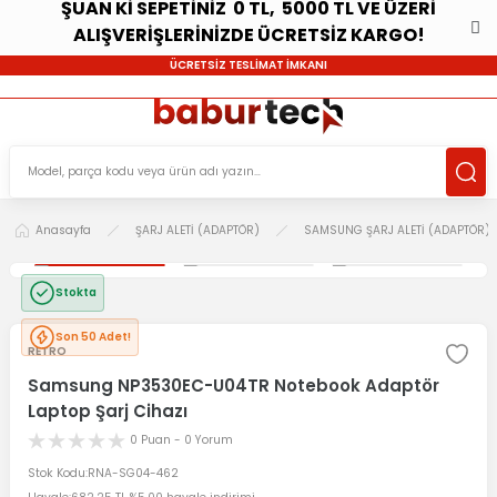
ŞUAN Kİ SEPETİNİZ 0 TL, 5000 TL VE ÜZERİ
ALIŞVERİŞLERİNİZDE ÜCRETSİZ KARGO!
ÜCRETSİZ TESLİMAT İMKANI
Anasayfa
ŞARJ ALETİ (ADAPTÖR)
SAMSUNG ŞARJ ALETİ (ADAPTÖR)
Stokta
Son 50 Adet!
RETRO
Samsung NP3530EC-U04TR Notebook Adaptör
Laptop Şarj Cihazı
0 Puan - 0 Yorum
Stok Kodu
RNA-SG04-462