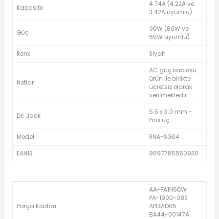
4.74A (4.22A ve
Kapasite
3.42A uyumlu)
90W (80W ve
Güç
65W uyumlu)
Renk
Siyah
AC güç kablosu
ürün ile birlikte
Notlar
ücretsiz olarak
verilmektedir.
5.5 x 3.0 mm -
Dc Jack
Pinli uç
Model
RNA-SG04
EAN13
8697785550930
AA-PA1N90W
PA-1900-08S
Parça Kodları
API3AD05
BA44-00147A