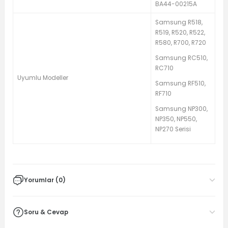
BA44-00215A
Samsung R518,
R519, R520, R522,
R580, R700, R720
Samsung RC510,
RC710
Uyumlu Modeller
Samsung RF510,
RF710
Samsung NP300,
NP350, NP550,
NP270 Serisi
Yorumlar (0)
Soru & Cevap