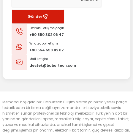
Gönder
Bizimle iletişime geçin
+90 850 302 06 47
Whatsapp İletişim
+90 554 558 82 82
Mail iletişim
destek@baburtech.com
Merhaba, hoş geldiniz. Baburtech Bilişim olarak yalnızca yedek parça
tedarik eden bir firma değil, aynı zamanda ileri seviye teknik servis
hizmetleri sunan profesyonel bir teknoloji merkezidir. Türkiye'nin dört bir
yanından gönderilen laptop, masaüstü bilgisayar, cep telefonu, tablet,
yazıcı ve medikal cihazlarda; anakart tamiri, işlemci ve çipset
değişimi, işlemci pin onarımı, elektronik kart tamiri, güç devresi arızaları,