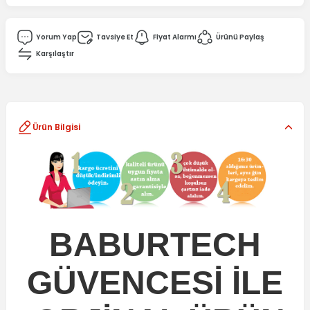
Yorum Yap
Tavsiye Et
Fiyat Alarmı
Ürünü Paylaş
Karşılaştır
Ürün Bilgisi
BABURTECH
GÜVENCESİ İLE