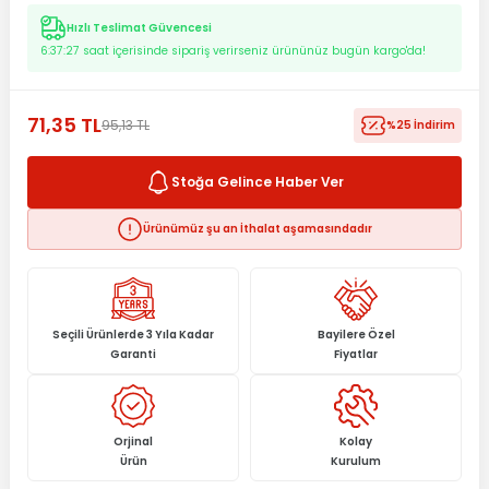
Hızlı Teslimat Güvencesi
6:37:26
saat içerisinde sipariş verirseniz ürününüz bugün kargo'da!
71,35 TL
95,13 TL
%25 İndirim
Stoğa Gelince Haber Ver
Ürünümüz şu an İthalat aşamasındadır
Seçili Ürünlerde 3 Yıla Kadar
Bayilere Özel
Garanti
Fiyatlar
Orjinal
Kolay
Ürün
Kurulum