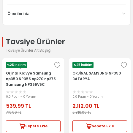
Önerileriniz
Tavsiye Ürünler
Tavsiye Ürünler Alt Başlığı
%25 İndirim
%25 İndirim
Samsung
Orjinal Klavye Samsung
ORJİNAL SAMSUNG NP350
np350 NP355 np270 np275
BATARYA
Samsung NP355V5C
NP350V5C NP550P5C
NP355E5C Samsung
0.0 Puan - 0 Yorum
0.0 Puan - 0 Yorum
NP270E5V NP275E5V
539,99
TL
2.112,00
TL
NP270E5E np
719,99
TL
2.816,00
TL
Sepete Ekle
Sepete Ekle