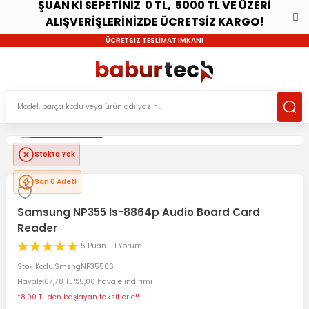
ŞUAN Kİ SEPETİNİZ 0 TL, 5000 TL VE ÜZERİ
ALIŞVERİŞLERİNİZDE ÜCRETSİZ KARGO!
ÜCRETSİZ TESLİMAT İMKANI
Stokta Yok
Son 0 Adet!
Samsung NP355 ls-8864p Audio Board Card
Reader
5 Puan - 1 Yorum
Stok Kodu
SmsngNP35506
Havale
67,78 TL %5,00 havale indirimi
*8,00 TL den başlayan taksitlerle!!