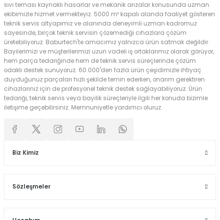
sıvı teması kaynaklı hasarlar ve mekanik arızalar konusunda uzman
ekibimizle hizmet vermekteyiz. 5000 m² kapalı alanda faaliyet gösteren
teknik servis altyapımız ve alanında deneyimli uzman kadromuz
sayesinde, birçok teknik servisin çözemediği cihazlara çözüm
üretebiliyoruz. Baburtech'te amacımız yalnızca ürün satmak değildir.
Bayilerimizi ve müşterilerimizi uzun vadeli iş ortaklarımız olarak görüyor,
hem parça tedariğinde hem de teknik servis süreçlerinde çözüm
odaklı destek sunuyoruz. 60.000'den fazla ürün çeşidimizle ihtiyaç
duyduğunuz parçaları hızlı şekilde temin ederken, onarım gerektiren
cihazlarınız için de profesyonel teknik destek sağlayabiliyoruz. Ürün
tedariği, teknik servis veya bayilik süreçleriyle ilgili her konuda bizimle
iletişime geçebilirsiniz. Memnuniyetle yardımcı oluruz.
Biz Kimiz
Sözleşmeler