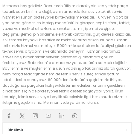
Merhaba, hoş geldiniz. Baburtech Bilişim olarak yalnızca yedek parça
tedarik eden bir firma değil, aynı zamanda ileri seviye teknik servis
hizmetleri sunan profesyonel bir teknoloji merkezidir. Türkiye'nin dört bir
yanından gönderilen laptop, masaüstü bilgisayar, cep telefonu, tablet,
yazıcı ve medikal cihazlarda; anakart tamiri, işlemci ve çipset
değişimi, işlemci pin onarımı, elektronik kart tamiri, güç devresi arızaları,
sıvı teması kaynaklı hasarlar ve mekanik arızalar konusunda uzman
ekibimizle hizmet vermekteyiz. 5000 m² kapalı alanda faaliyet gösteren
teknik servis altyapımız ve alanında deneyimli uzman kadromuz
sayesinde, birçok teknik servisin çözemediği cihazlara çözüm
üretebiliyoruz. Baburtech'te amacımız yalnızca ürün satmak değildir.
Bayilerimizi ve müşterilerimizi uzun vadeli iş ortaklarımız olarak görüyor,
hem parça tedariğinde hem de teknik servis süreçlerinde çözüm
odaklı destek sunuyoruz. 60.000'den fazla ürün çeşidimizle ihtiyaç
duyduğunuz parçaları hızlı şekilde temin ederken, onarım gerektiren
cihazlarınız için de profesyonel teknik destek sağlayabiliyoruz. Ürün
tedariği, teknik servis veya bayilik süreçleriyle ilgili her konuda bizimle
iletişime geçebilirsiniz. Memnuniyetle yardımcı oluruz.
Biz Kimiz