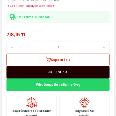
Havale
682,25 TL %5,00 havale indirimi
*80,53 TL den başlayan taksitlerle!!
Hızlı Teslimat Güvencesi
718,15 TL
Sepete Ekle
Hızlı Satın Al
Whatsapp İle İletişime Geç
Seçili Ürünlerde 3 Yıla Kadar
Bayilere Özel
Garanti
Fiyatlar