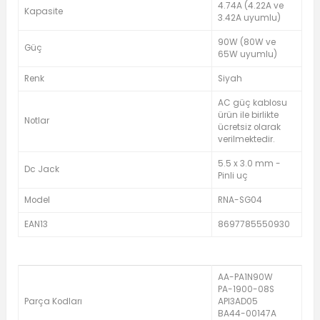
4.74A (4.22A ve
Kapasite
3.42A uyumlu)
90W (80W ve
Güç
65W uyumlu)
Renk
Siyah
AC güç kablosu
ürün ile birlikte
Notlar
ücretsiz olarak
verilmektedir.
5.5 x 3.0 mm -
Dc Jack
Pinli uç
Model
RNA-SG04
EAN13
8697785550930
AA-PA1N90W
PA-1900-08S
Parça Kodları
API3AD05
BA44-00147A