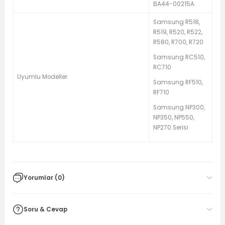
BA44-00215A
Samsung R518,
R519, R520, R522,
R580, R700, R720
Samsung RC510,
RC710
Uyumlu Modeller
Samsung RF510,
RF710
Samsung NP300,
NP350, NP550,
NP270 Serisi
Yorumlar (0)
Soru & Cevap