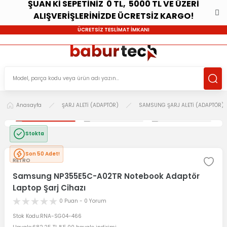
ŞUAN Kİ SEPETİNİZ 0 TL, 5000 TL VE ÜZERİ
ALIŞVERİŞLERİNİZDE ÜCRETSİZ KARGO!
ÜCRETSİZ TESLİMAT İMKANI
Anasayfa
ŞARJ ALETİ (ADAPTÖR)
SAMSUNG ŞARJ ALETİ (ADAPTÖR)
Stokta
Son 50 Adet!
RETRO
Samsung NP355E5C-A02TR Notebook Adaptör
Laptop Şarj Cihazı
0 Puan - 0 Yorum
Stok Kodu
RNA-SG04-466