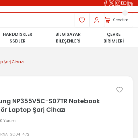
Sepetim :
HARDDİSKLER
BİLGİSAYAR
ÇEVRE
SSDLER
BİLEŞENLERİ
BİRİMLERİ
 Şarj Cihazı
ng NP355V5C-S07TR Notebook
ör Laptop Şarj Cihazı
 0 Yorum
RNA-SG04-472