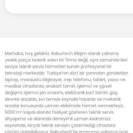
Merhaba, hoş geldiniz. Baburtech Bilişim olarak yalnızca
yedek parça tedarik eden bir firma değil, aynı zamanda ileri
seviye teknik servis hizmetleri sunan profesyonel bir
teknoloji merkezidir. Türkiye'nin dört bir yanından gönderilen
laptop, masaüstü bilgisayar, cep telefonu, tablet, yazıcı ve
medikal cihazlarda; anakart tamiri, işlemci ve çipset
değişimi, işlemci pin onarımı, elektronik kart tamiri, güç
devresi arızaları, sıvı teması kaynaklı hasarlar ve mekanik
arızalar konusunda uzman ekibimizle hizmet vermekteyiz.
5000 m² kapalı alanda faaliyet gösteren teknik servis
altyapımız ve alanında deneyimli uzman kadromuz
sayesinde, birçok teknik servisin çözemediği cihazlara
çözüm üretebiliyoruz. Baburtech'te amacımız yalnızca ürün