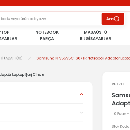
ÜCRETSİZ TESLİMAT İMKANI
KOŞULSUZ İADE
HAKKI
SÜRDÜRÜLEBİLİR ÜRÜNLER
Ara
PTOP
NOTEBOOK
MASAÜSTÜ
SAYARLAR
PARÇA
BİLGİSAYARLAR
Tİ (ADAPTÖR)
Samsung NP355V5C-S07TR Notebook Adaptör Laptop
RETRO
Samsu
Adapt
0 Puan -
Stok Kodu