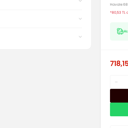
Havale
68
*80,53 TL 
Hı
718,1