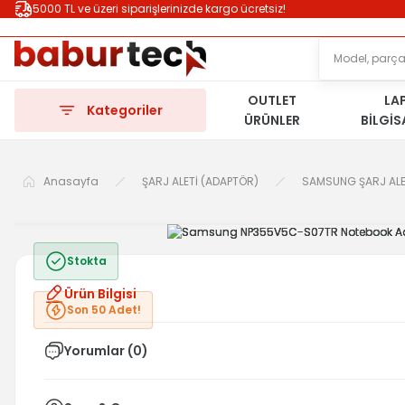
5000 TL ve üzeri siparişlerinizde kargo ücretsiz!
OUTLET
LA
Kategoriler
ÜRÜNLER
BİLGİ
Anasayfa
ŞARJ ALETİ (ADAPTÖR)
SAMSUNG ŞARJ ALE
Stokta
Ürün Bilgisi
Son 50 Adet!
Yorumlar (0)