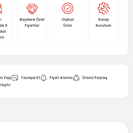
i
Bayilere Özel
Orjinal
Kolay
de 3
Fiyatlar
Ürün
Kurulum
adar
ti
m Yap
Tavsiye Et
Fiyat Alarmı
Ürünü Paylaş
laştır