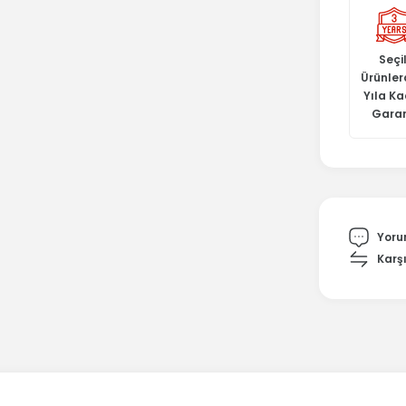
Seçil
Ürünler
Yıla K
Garan
Yoru
Karşı