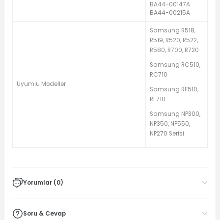
BA44-00147A
BA44-00215A
Samsung R518,
R519, R520, R522,
R580, R700, R720
Samsung RC510,
RC710
Uyumlu Modeller
Samsung RF510,
RF710
Samsung NP300,
NP350, NP550,
NP270 Serisi
Yorumlar (0)
Soru & Cevap