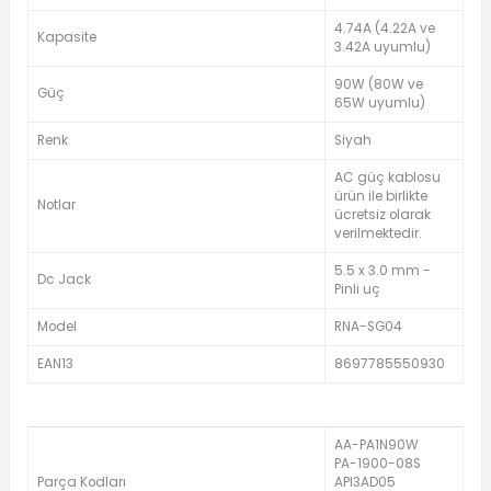
4.74A (4.22A ve
Kapasite
3.42A uyumlu)
90W (80W ve
Güç
65W uyumlu)
Renk
Siyah
AC güç kablosu
ürün ile birlikte
Notlar
ücretsiz olarak
verilmektedir.
5.5 x 3.0 mm -
Dc Jack
Pinli uç
Model
RNA-SG04
EAN13
8697785550930
AA-PA1N90W
PA-1900-08S
Parça Kodları
API3AD05