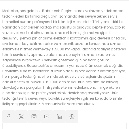
Merhaba, hoş geldiniz. Baburtech Bilişim olarak yalnızca yedek parça
tedarik eden bir firma değil, aynı zamanda ileri seviye teknik servis
hizmetleri sunan profesyonel bir teknoloji merkezidir. Türkiye'nin dört bir
yanından gönderilen laptop, masaüstü bilgisayar, cep telefonu, tablet,
yazıcı ve medikal cihazlarda; anakart tamiri, işlemci ve çipset
değişimi, işlemci pin onarımı, elektronik kart tamiri, güç devresi arızaları,
sıvı teması kaynaklı hasarlar ve mekanik arızalar konusunda uzman
ekibimizle hizmet vermekteyiz. 5000 m² kapalı alanda faaliyet gösteren
teknik servis altyapımız ve alanında deneyimli uzman kadromuz
sayesinde, birçok teknik servisin çözemediği cihazlara çözüm
üretebiliyoruz. Baburtech'te amacımız yalnızca ürün satmak değildir.
Bayilerimizi ve müşterilerimizi uzun vadeli iş ortaklarımız olarak görüyor,
hem parça tedariğinde hem de teknik servis süreçlerinde çözüm
odaklı destek sunuyoruz. 60.000'den fazla ürün çeşidimizle ihtiyaç
duyduğunuz parçaları hızlı şekilde temin ederken, onarım gerektiren
cihazlarınız için de profesyonel teknik destek sağlayabiliyoruz. Ürün
tedariği, teknik servis veya bayilik süreçleriyle ilgili her konuda bizimle
iletişime geçebilirsiniz. Memnuniyetle yardımcı oluruz.