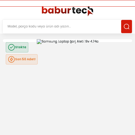
ÜCRETSİZ TESLİMAT İMKANI
KOŞULSUZ İADE HAKKI
SÜRDÜRÜLEBİLİR ÜRÜNLER
Stokta
Son 50 Adet!